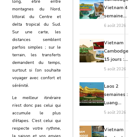
long, étiré entre
moto, Ninh
Vietnam 4
montagnes du Nord,
Binh, Lan
semaines :
littoral du Centre et
Ha
Angkor,
delta tropical du Sud.
6 août 2026
Sur une carte, les
Tonkin
distances semblent
secret &
Vietnam
parfois simples ; sur le
Mékong
Cambodge
terrain, les transferts
15 jours :
demandent du temps,
Hanoi,
5 août 2026
surtout si l’on souhaite
Mékong,
voyager avec confort et
Angkor,
sérénité.
Laos 2
Tonlé Sap
semaines :
Le meilleur itinéraire
Luang
n’est donc pas celui qui
Prabang,
5 août 2026
accumule le plus
Vang
d’étapes. C’est celui qui
Vieng,
respecte votre rythme,
Vietnam
Vientiane
la saison et vos envies