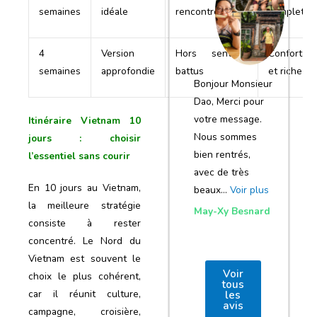
notre voyage
semaines
idéale
rencontres
complet
et de votre
agence
4
Version
Hors sentiers
Confortabl
semaines
approfondie
battus
et riche
Bonjour Monsieur
Dao, Merci pour
votre message.
Itinéraire Vietnam 10
Nous sommes
jours
: choisir
bien rentrés,
l’essentiel sans courir
avec de très
En 10 jours au Vietnam,
beaux…
Voir plus
la meilleure stratégie
May-Xy Besnard
consiste à rester
concentré. Le Nord du
Vietnam est souvent le
Voir
choix le plus cohérent,
tous
car il réunit culture,
les
avis
campagne, croisière,