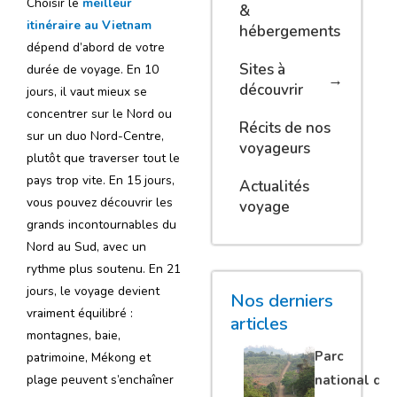
Choisir le
meilleur
&
itinéraire au Vietnam
hébergements
dépend d’abord de votre
Sites à
durée de voyage. En 10
découvrir
jours, il vaut mieux se
concentrer sur le Nord ou
Récits de nos
sur un duo Nord-Centre,
voyageurs
plutôt que traverser tout le
pays trop vite. En 15 jours,
Actualités
vous pouvez découvrir les
voyage
grands incontournables du
Nord au Sud, avec un
rythme plus soutenu. En 21
jours, le voyage devient
Nos derniers
vraiment équilibré :
articles
montagnes, baie,
Parc
patrimoine, Mékong et
national de
plage peuvent s’enchaîner