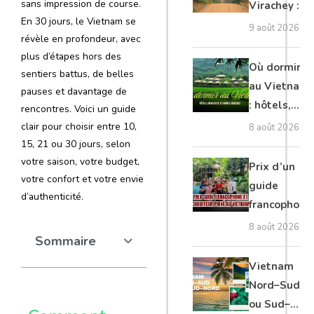
sans impression de course.
Virachey :
En 30 jours, le Vietnam se
trekking,
9 août 2026
révèle en profondeur, avec
nature
plus d’étapes hors des
sauvage et
Où dormir
sentiers battus, de belles
conseils
au Vietnam
pauses et davantage de
pour
: hôtels,
rencontres. Voici un guide
explorer le
homestays
clair pour choisir entre 10,
8 août 2026
Ratanakiri
et bonnes
15, 21 ou 30 jours, selon
adresses
votre saison, votre budget,
Prix d’un
votre confort et votre envie
guide
d’authenticité.
francophone
et chauffeur
8 août 2026
Sommaire
privé au
Vietnam
Vietnam
Nord–Sud
ou Sud–