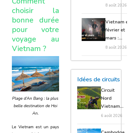
Comment
Nord : dans
8 août 2026
choisir la
quel sens
bonne durée
visiter le
Vietnam en
pour votre
pays ?
février et
voyage au
mars :
quelles
Vietnam ?
8 août 2026
régions
privilégier ?
Idées de circuits
Circuit
Nord
Plage d’An Bang : la plus
belle destination de Hoi
Vietnam
An.
15 jours :
6 août 2026
Ha Giang
Le Vietnam est un pays
loop en
Cambodge