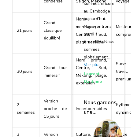
condensé
Saigon, Mékong
voyage
sommes encore
au Cambodge
aujourd’hui.
Nord,
Grand
Nous rentrons
montagne,
Meilleur
21 jours
classique
mardi à
Centre, Sud,
compromis
équilibré
Bruxelles. Nous
plage possible
sommes
globalement…
Nord profond,
Slow
Voir plus
Grand tour
Centre, Sud,
30 jours
travel,
Laurent
immersif
Mékong, plage,
premium
Dantinne
extension
Version
Nous gardons
2
Rythme
proche de
Incontournables
une
semaines
dynamique
15 jours
excellente
impression de
3
Version
Culture, nature,
Fluide e