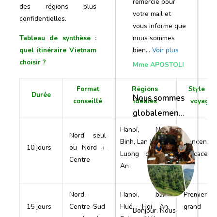
remercie pour
des régions plus
votre mail et
confidentielles.
vous informe que
Tableau de synthèse :
nous sommes
quel itinéraire Vietnam
bien…
Voir plus
choisir ?
Mme APOSTOLI
Format
Régions
Style de
Durée
Nous sommes
conseillé
idéales
voyage
globalement
satisfaits du
Hanoï, Ninh
Nord seul
Binh, Lan Ha, Pu
Concentré,
voyage
10 jours
ou Nord +
Luong ou Hoi
efficace
Centre
An
Nord-
Hanoï, baie,
Premier
15 jours
Centre-Sud
Hué, Hoi An,
grand
Bonjour. Nous