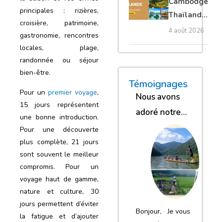
Cambodge
principales : rizières,
privé
Thaïlande
croisière, patrimoine,
35 jours :
4 août 2026
gastronomie, rencontres
grands
locales, plage,
trésors
randonnée ou séjour
d’Asie
bien-être.
« Nous sommes glob
« Nous avons
« Nous gar
Témoignages
Pour un
premier voyage
,
Nous avons
15 jours représentent
adoré notre
une bonne introduction.
séjour
Pour une découverte
plus complète, 21 jours
sont souvent le meilleur
compromis. Pour un
voyage haut de gamme,
nature et culture, 30
jours permettent d’éviter
Bonjour, Je vous
la fatigue et d’ajouter