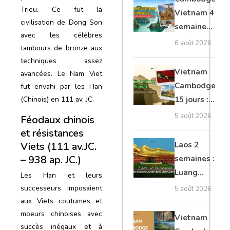
moto, Ninh
Trieu. Ce fut la
Vietnam 4
civilisation de Dong Son
Binh, Lan
semaines :
avec les célèbres
Ha
Angkor,
6 août 2026
tambours de bronze aux
Tonkin
techniques assez
secret &
Vietnam
avancées. Le Nam Viet
Mékong
Cambodge
fut envahi par les Han
15 jours :
(Chinois) en 111 av. JC.
Hanoi,
5 août 2026
Féodaux chinois
Mékong,
et résistances
Angkor,
Laos 2
Viets (111 av.JC.
Tonlé Sap
– 938 ap. JC.)
semaines :
Luang
Les Han et leurs
Prabang,
successeurs imposaient
5 août 2026
Vang
aux Viets coutumes et
Vieng,
moeurs chinoises avec
Vietnam
succès inégaux et à
Vientiane