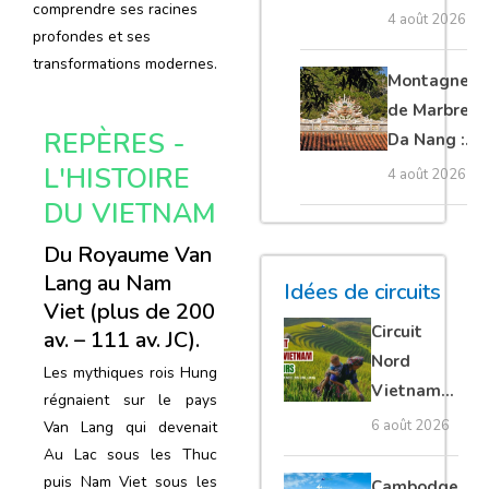
comprendre ses racines
Cambodge
4 août 2026
profondes et ses
et Laos :
transformations modernes.
guide
Montagnes
complet
de Marbre à
REPÈRES -
Da Nang :
que voir et
L'HISTOIRE
4 août 2026
comment
DU VIETNAM
organiser sa
Du Royaume Van
visite ?
Lang au Nam
Idées de circuits
Viet (plus de 200
Circuit
av. – 111 av. JC).
Nord
Les mythiques rois Hung
Vietnam
régnaient sur le pays
15 jours :
6 août 2026
Van Lang qui devenait
Ha Giang
Au Lac sous les Thuc
loop en
puis Nam Viet sous les
Cambodge