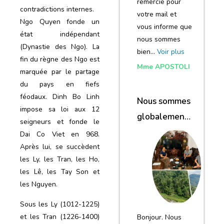
remercie pour
contradictions internes.
votre mail et
Ngo Quyen fonde un
vous informe que
état indépendant
nous sommes
(Dynastie des Ngo). La
bien…
Voir plus
fin du règne des Ngo est
Mme APOSTOLI
marquée par le partage
du pays en fiefs
féodaux. Dinh Bo Linh
Nous sommes
impose sa loi aux 12
globalement
seigneurs et fonde le
satisfaits du
Dai Co Viet en 968.
Après lui, se succèdent
voyage
les Ly, les Tran, les Ho,
les Lê, les Tay Son et
les Nguyen.
Sous les Ly (1012-1225)
et les Tran (1226-1400)
Bonjour. Nous