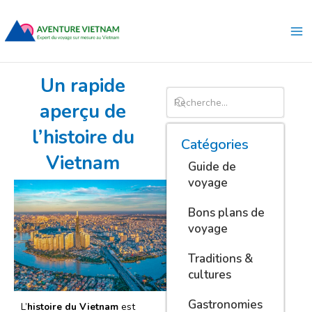
Aller
Ma
au
Me
contenu
Un rapide
aperçu de
l’histoire du
Catégories
Vietnam
Guide de
voyage
Bons plans de
voyage
Traditions &
cultures
Gastronomies
L’
histoire du Vietnam
est