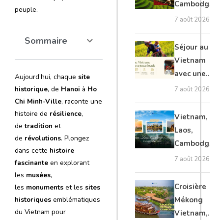
Cambodge
peuple.
et Laos :
7 août 2026
voyage
Sommaire
authentique
Séjour au
Vietnam
avec une
Aujourd’hui, chaque
site
agence
historique
, de
Hanoi
à
Ho
7 août 2026
locale :
Chi Minh-Ville
, raconte une
guide
histoire de
résilience
,
Vietnam,
de
tradition
et
complet
Laos,
de
révolutions
. Plongez
Cambodge,
dans cette
histoire
Thaïlande :
7 août 2026
fascinante
en explorant
voyage
les
musées
,
authentique
Croisière
les
monuments
et les
sites
Mékong
historiques
emblématiques
du Vietnam pour
Vietnam,