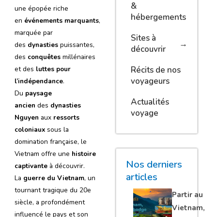
&
une épopée riche
hébergements
en
événements marquants
,
marquée par
Sites à
des
dynasties
puissantes,
découvrir
des
conquêtes
millénaires
et des
luttes pour
Récits de nos
voyageurs
l’indépendance
.
Du
paysage
Actualités
ancien
des
dynasties
voyage
Nguyen
aux
ressorts
coloniaux
sous la
domination française, le
Vietnam offre une
histoire
Nos derniers
captivante
à découvrir.
articles
La
guerre du Vietnam
, un
tournant tragique du 20e
Partir au
siècle, a profondément
Vietnam,
influencé le pays et son