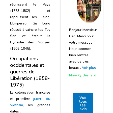
notre voyage
réunissent le Pays
et de votre
(1773-1802) et
repoussent les Tsing.
agence
L’Empereur Gia Long
réussit à vaincre les Tay
Bonjour Monsieur
Son et établit la
Dao, Merci pour
Dynastie des Nguyen
votre message.
(1802-1945).
Nous sommes
bien rentrés,
Occupations
avec de très
occidentales et
beaux…
Voir plus
guerres de
May-Xy Besnard
Libération (1858-
1975)
La colonisation française
Voir
et première
guerre du
tous
les
Vietnam
, les grandes
avis
dates :