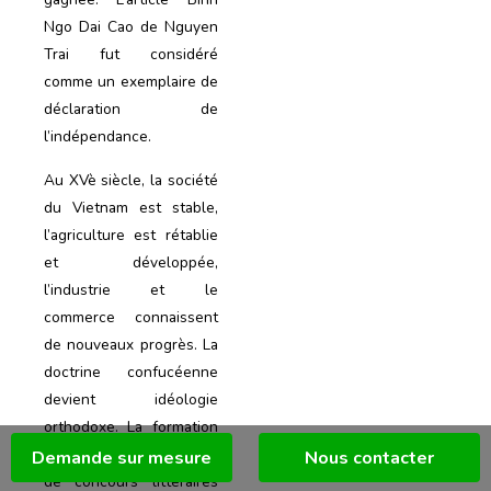
Ngo Dai Cao de Nguyen
Trai fut considéré
comme un exemplaire de
déclaration de
l’indépendance.
Au XVè siècle, la société
du Vietnam est stable,
l’agriculture est rétablie
et développée,
l’industrie et le
commerce connaissent
de nouveaux progrès. La
doctrine confucéenne
devient idéologie
orthodoxe. La formation
des talents par la voie
Demande sur mesure
Nous contacter
de concours littéraires