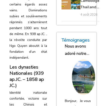
Cambodge
certains égards assez
privé
Thaïlande
vains. Dominations
35 jours :
4 août 2026
subies et soulèvements
grands
réprimés s’alternèrent
trésors
pendant 1000 ans tout
d’Asie
de même. En 938 ap JC. ,
« Nous sommes glob
« Nous avons
« Nous gar
Témoignages
la révolte conduite par
Ngo Quyen aboutit à la
Nous avons
fondation d’un état
adoré notre
indépendant.
séjour
Les dynasties
Nationales (939
ap.JC. – 1858 ap
JC.)
Identité nationale
confortée, victoire sur
Bonjour, Je vous
les Chinois et