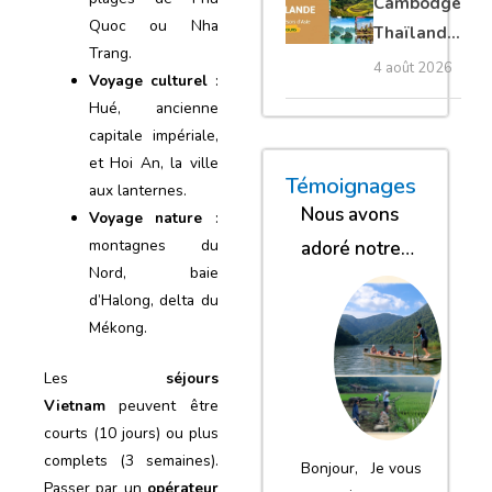
Cambodge
privé
Quoc ou Nha
Thaïlande
Trang.
35 jours :
4 août 2026
Voyage culturel
:
grands
Hué, ancienne
trésors
capitale impériale,
d’Asie
et Hoi An, la ville
« Nous sommes glob
« Nous avons
« Nous gar
Témoignages
aux lanternes.
Nous avons
Voyage nature
:
montagnes du
adoré notre
Nord, baie
séjour
d’Halong, delta du
Mékong.
Les
séjours
Vietnam
peuvent être
courts (10 jours) ou plus
complets (3 semaines).
Bonjour, Je vous
Passer par un
opérateur