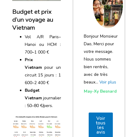
notre voyage
Budget et prix
et de votre
d’un voyage au
agence
Vietnam
Bonjour Monsieur
Vol A/R Paris–
Dao, Merci pour
Hanoi ou HCM :
votre message.
700–1 000 €
Nous sommes
Prix
bien rentrés,
Vietnam
pour un
avec de très
circuit 15 jours : 1
beaux…
Voir plus
600–2 400 €
Budget
May-Xy Besnard
Vietnam
journalier
: 50–80 €/pers.
Voir
tous
les
avis