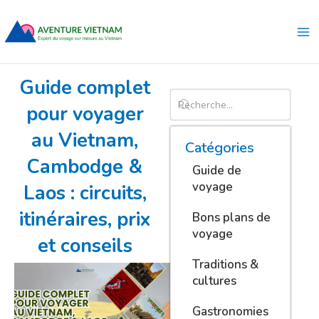
Aller
Ma
au
Me
contenu
Guide complet
pour voyager
au Vietnam,
Catégories
Cambodge &
Guide de
voyage
Laos : circuits,
itinéraires, prix
Bons plans de
voyage
et conseils
Traditions &
cultures
Gastronomies