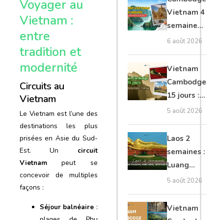
Voyager au
moto, Ninh
Vietnam 4
Vietnam :
Binh, Lan
semaines :
entre
Ha
Angkor,
6 août 2026
tradition et
Tonkin
modernité
secret &
Vietnam
Mékong
Cambodge
Circuits au
15 jours :
Vietnam
Hanoi,
5 août 2026
Le Vietnam est l’une des
Mékong,
destinations les plus
Angkor,
Laos 2
prisées en Asie du Sud-
Tonlé Sap
Est. Un
circuit
semaines :
Vietnam
peut se
Luang
concevoir de multiples
Prabang,
5 août 2026
façons :
Vang
Vieng,
Séjour balnéaire
:
Vietnam
Vientiane
plages de Phu