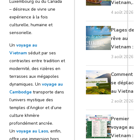
Luxembourg ou du Canada
Vietnam,
– désireux de vivre une
Cambodge
4 août 2026
expérience à la fois
et Laos :
culturelle, humaine et
guide
Plages de
sensorielle.
complet
rêve au
Un
voyage au
Vietnam :
Vietnam
séduit par ses
les plus
3 août 2026
contrastes entre tradition et
belles à
modernité, des rizières en
découvrir
Comment
terrasses aux mégapoles
se déplacer
dynamiques. Un
voyage au
au Vietnam
Cambodge
transporte dans
: transports
l’univers mystique des
2 août 2026
temples d’Angkor et d’une
et conseils
culture khmère
Premier
profondément ancrée.
voyage au
Un
voyage au Laos
, enfin,
Vietnam :
offre une immersion hors