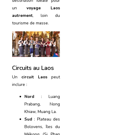
destination idéale pour
un
voyage Laos
autrement
, loin du
tourisme de masse.
Circuits au Laos
Un
circuit Laos
peut
inclure :
Nord
: Luang
Prabang, Nong
Khiaw, Muang La.
Sud
: Plateau des
Bolovens, îles du
Mékong (Si Phan