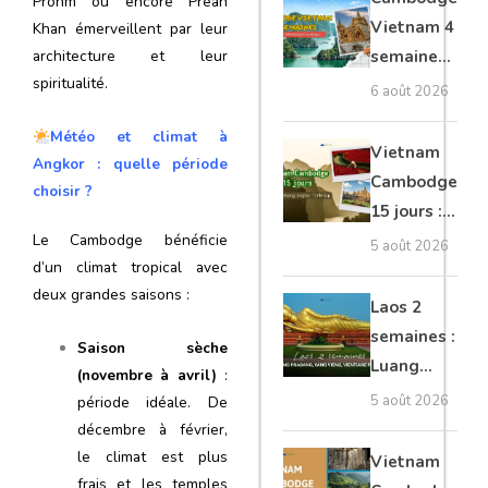
Prohm ou encore Preah
moto, Ninh
Vietnam 4
Khan émerveillent par leur
Binh, Lan
semaines :
architecture et leur
Ha
spiritualité.
Angkor,
6 août 2026
Tonkin
Météo et climat à
secret &
Vietnam
Angkor : quelle période
Mékong
Cambodge
choisir ?
15 jours :
Hanoi,
Le Cambodge bénéficie
5 août 2026
d’un climat tropical avec
Mékong,
deux grandes saisons :
Angkor,
Laos 2
Tonlé Sap
semaines :
Saison sèche
Luang
(novembre à avril)
:
Prabang,
5 août 2026
période idéale. De
Vang
décembre à février,
Vieng,
le climat est plus
Vietnam
Vientiane
frais et les temples