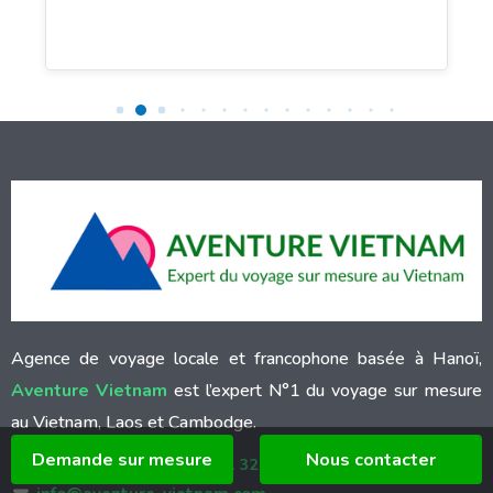
Agence de voyage locale et francophone basée à Hanoï,
Aventure Vietnam
est l’expert N°1 du voyage sur mesure
au Vietnam, Laos et Cambodge.
Demande sur mesure
Nous contacter
Hotline 24/7:
(+84) 9 89 31 32 05