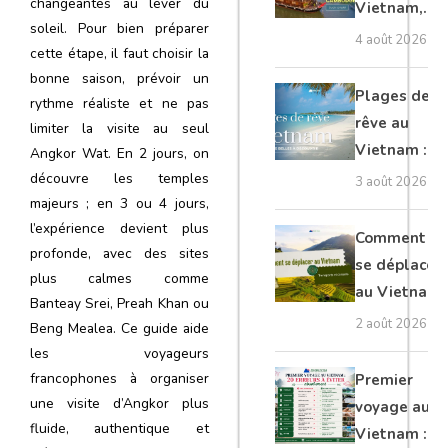
changeantes au lever du
Vietnam,
soleil. Pour bien préparer
Cambodge
4 août 2026
cette étape, il faut choisir la
et Laos :
bonne saison, prévoir un
guide
Plages de
rythme réaliste et ne pas
complet
rêve au
limiter la visite au seul
Vietnam :
Angkor Wat. En 2 jours, on
les plus
découvre les temples
3 août 2026
belles à
majeurs ; en 3 ou 4 jours,
l’expérience devient plus
découvrir
Comment
profonde, avec des sites
se déplacer
plus calmes comme
au Vietnam
Banteay Srei, Preah Khan ou
: transports
2 août 2026
Beng Mealea. Ce guide aide
et conseils
les voyageurs
francophones à organiser
Premier
une visite d’Angkor plus
voyage au
fluide, authentique et
Vietnam :