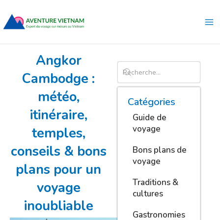
Aller
Ma
au
Me
contenu
Angkor
Cambodge :
météo,
Catégories
itinéraire,
Guide de
voyage
temples,
conseils & bons
Bons plans de
voyage
plans pour un
Traditions &
voyage
cultures
inoubliable
Gastronomies