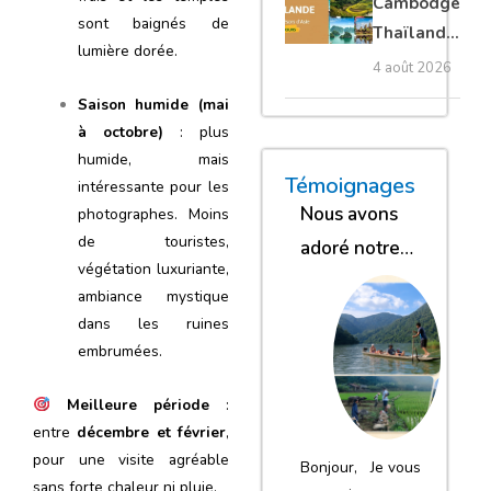
Cambodge
sont baignés de
privé
Thaïlande
lumière dorée.
35 jours :
4 août 2026
grands
Saison humide (mai
trésors
à octobre)
: plus
d’Asie
humide, mais
« Nous sommes glob
« Nous avons
« Nous gar
Témoignages
intéressante pour les
Nous avons
photographes. Moins
de touristes,
adoré notre
végétation luxuriante,
séjour
ambiance mystique
dans les ruines
embrumées.
Meilleure période
:
entre
décembre et février
,
pour une visite agréable
Bonjour, Je vous
sans forte chaleur ni pluie.