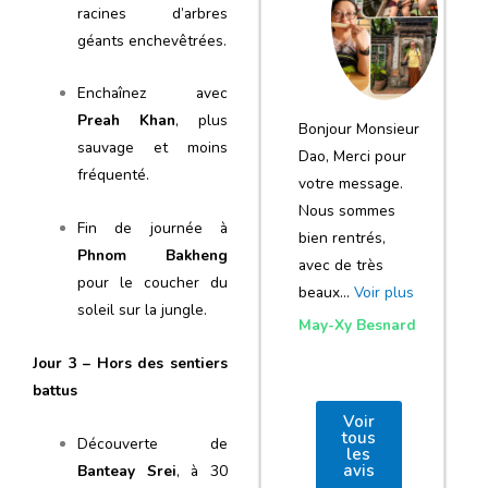
notre voyage
racines d’arbres
géants enchevêtrées.
et de votre
agence
Enchaînez avec
Preah Khan
, plus
Bonjour Monsieur
sauvage et moins
Dao, Merci pour
fréquenté.
votre message.
Nous sommes
Fin de journée à
bien rentrés,
Phnom Bakheng
avec de très
pour le coucher du
beaux…
Voir plus
soleil sur la jungle.
May-Xy Besnard
Jour 3 – Hors des sentiers
battus
Voir
tous
Découverte de
les
avis
Banteay Srei
, à 30