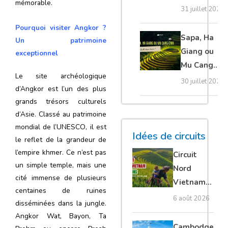
mémorable.
20 erreurs à
31 juillet 2026
éviter
Pourquoi visiter Angkor ?
absolument
Sapa, Ha
Un patrimoine
Giang ou
exceptionnel
Mu Cang
Le site archéologique
Chai :
30 juillet 2026
d’Angkor est l’un des plus
quelle
grands trésors culturels
étape
d’Asie. Classé au patrimoine
choisir ?
mondial de l’UNESCO, il est
Idées de circuits
le reflet de la grandeur de
l’empire khmer. Ce n’est pas
Circuit
un simple temple, mais une
Nord
cité immense de plusieurs
Vietnam
centaines de ruines
15 jours :
6 août 2026
disséminées dans la jungle.
Ha Giang
Angkor Wat, Bayon, Ta
loop en
Cambodge