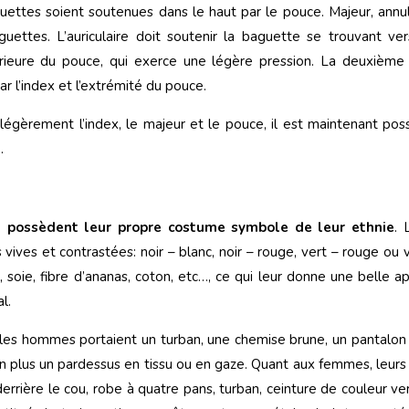
ettes soient soutenues dans le haut par le pouce. Majeur, annula
ttes. L’auriculaire doit soutenir la baguette se trouvant ver
érieure du pouce, qui exerce une légère pression. La deuxièm
r l’index et l’extrémité du pouce.
égèrement l’index, le majeur et le pouce, il est maintenant poss
.
s possèdent leur propre costume symbole de leur ethnie
. 
ves et contrastées: noir – blanc, noir – rouge, vert – rouge ou v
 soie, fibre d’ananas, coton, etc…, ce qui leur donne une belle a
l.
s, les hommes portaient un turban, une chemise brune, un pantalon
 plus un pardessus en tissu ou en gaze. Quant aux femmes, leurs
derrière le cou, robe à quatre pans, turban, ceinture de couleur ve