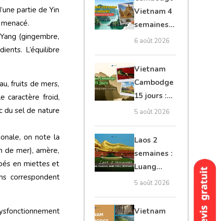
moto, Ninh
d’une partie de Yin
Vietnam 4
Binh, Lan
t menacé.
semaines :
Ha
t Yang (gingembre,
Angkor,
6 août 2026
ents. L’équilibre
Tonkin
secret &
Vietnam
Mékong
Cambodge
au, fruits de mers,
15 jours :
 caractère froid,
Hanoi,
c du sel de nature
5 août 2026
Mékong,
Angkor,
ionale, on note la
Laos 2
Tonlé Sap
on de mer), amère,
semaines :
upés en miettes et
Luang
ns correspondent
Prabang,
5 août 2026
Vang
Vieng,
Vietnam
ysfonctionnement
Vientiane