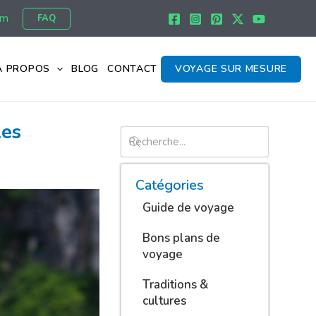
om
FAQ
À PROPOS
BLOG
CONTACT
VOYAGE SUR MESURE
les
Catégories
Guide de voyage
Bons plans de
voyage
Traditions &
cultures