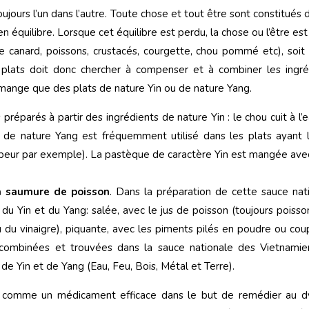
toujours l’un dans l’autre. Toute chose et tout être sont constitués 
 équilibre. Lorsque cet équilibre est perdu, la chose ou l’être es
de canard, poissons, crustacés, courgette, chou pommé etc), soi
 plats doit donc chercher à compenser et à combiner les ingrédi
e mange que des plats de nature Yin ou de nature Yang.
préparés à partir des ingrédients de nature Yin : le chou cuit à l’e
de nature Yang est fréquemment utilisé dans les plats ayant le
vapeur par exemple). La pastèque de caractère Yin est mangée ave
la saumure de poisson
. Dans la préparation de cette sauce nat
u Yin et du Yang: salée, avec le jus de poisson (toujours poiss
(ou du vinaigre), piquante, avec les piments pilés en poudre ou co
 combinées et trouvées dans la sauce nationale des Vietnamie
de Yin et de Yang (Eau, Feu, Bois, Métal et Terre).
s comme un médicament efficace dans le but de remédier au d