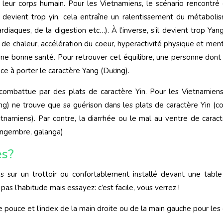
leur corps humain. Pour les Vietnamiens, le scénario rencontré 
ne devient trop yin, cela entraîne un ralentissement du métabol
iaques, de la digestion etc…). À l’inverse, s’il devient trop Yang
de chaleur, accélération du coeur, hyperactivité physique et men
 une bonne santé. Pour retrouver cet équilibre, une personne dont
ce à porter le caractère Yang (Dương).
combattue par des plats de caractère Yin. Pour les Vietnamiens
ng) ne trouve que sa guérison dans les plats de caractère Yin (
tnamiens). Par contre, la diarrhée ou le mal au ventre de carac
ingembre, galanga)
es?
ns sur un trottoir ou confortablement installé devant une table
as l’habitude mais essayez: c’est facile, vous verrez !
e pouce et l’index de la main droite ou de la main gauche pour les