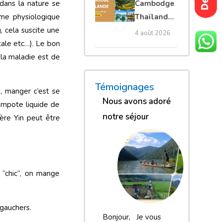
Cambodge
dans la nature se
privé
Thaïlande
isme physiologique
35 jours :
, cela suscite une
4 août 2026
grands
tale etc…). Le bon
trésors
 la maladie est de
d’Asie
« Nous sommes globalement
« Nous gardons une excell
« Nous avons adoré n
Témoignages
, manger c’est se
Nous avons adoré
compote liquide de
notre séjour
tère Yin peut être
 “chic”, on mange
 gauchers.
Bonjour, Je vous