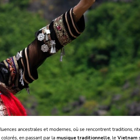
luences ancestrales et modernes, où se rencontrent traditions, rite
 colorés, en passant par la
musique traditionnelle
, le
Vietnam
s