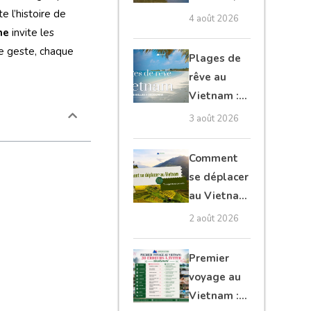
e l’histoire de
Cambodge
4 août 2026
ne
invite les
et Laos :
ue geste, chaque
guide
Plages de
complet
rêve au
Vietnam :
les plus
3 août 2026
belles à
découvrir
Comment
se déplacer
au Vietnam
: transports
2 août 2026
et conseils
Premier
voyage au
Vietnam :