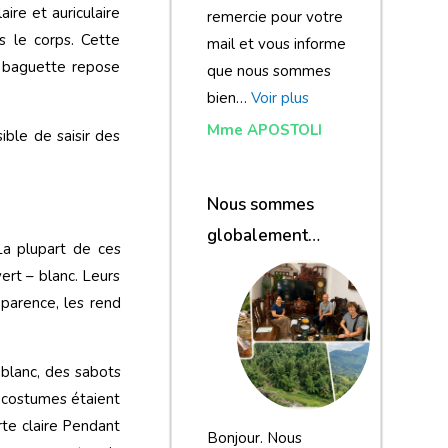
ire et auriculaire
remercie pour votre
s le corps. Cette
mail et vous informe
e baguette repose
que nous sommes
bien…
Voir plus
Mme APOSTOLI
ible de saisir des
Nous sommes
globalement
La plupart de ces
satisfaits du
ert – blanc. Leurs
voyage
pparence, les rend
 blanc, des sabots
 costumes étaient
rte claire Pendant
Bonjour. Nous