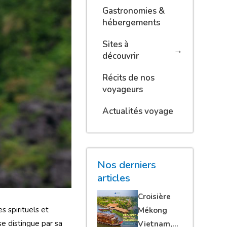
Gastronomies &
hébergements
Sites à
découvrir
Récits de nos
voyageurs
Actualités voyage
Nos derniers
articles
Croisière
s spirituels et
Mékong
e distingue par sa
Vietnam,