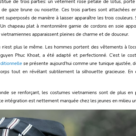
stitué de trois parties: un vêtement rose pétale de lotus, port
 de gaze brune ou noisette. Ces trois parties sont attachées en
sont superposés de manière à laisser apparaître les trois couleurs.
. Un chapeau plat à mentonnière garnie de cordons en soie app
s vietnamiennes apparaissent pleines de charme et de douceur.
s n’est plus le même. Les hommes portent des vêtements à l’occi
Nguyen Phuc Khoat, a été adapté et perfectionné. C’est le co
ditionnelle
se présente aujourd’hui comme une tunique ajustée, d
corps tout en révélant subtilement la silhouette gracieuse. En 
nde se renforçant, les costumes vietnamiens sont de plus en pl
te intégration est nettement marquée chez les jeunes en milieu ur