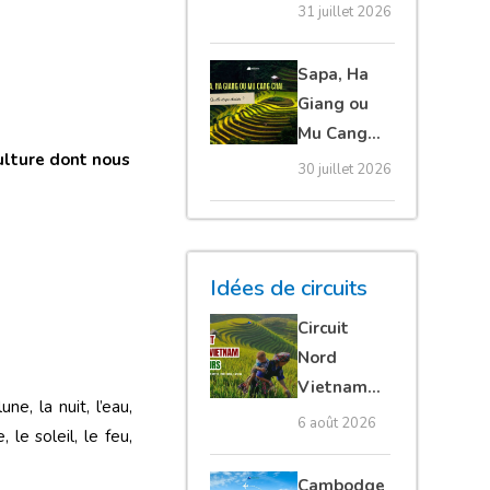
20 erreurs à
31 juillet 2026
éviter
absolument
Sapa, Ha
Giang ou
Mu Cang
ulture dont nous
Chai :
30 juillet 2026
quelle
étape
choisir ?
Idées de circuits
Circuit
Nord
Vietnam
ne, la nuit, l’eau,
15 jours :
6 août 2026
 le soleil, le feu,
Ha Giang
loop en
Cambodge