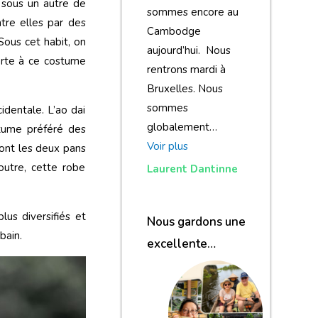
é sous un autre de
sommes encore au
tre elles par des
Cambodge
 Sous cet habit, on
aujourd’hui. Nous
orte à ce costume
rentrons mardi à
Bruxelles. Nous
sommes
dentale. L’ao dai
globalement…
stume préféré des
Voir plus
ont les deux pans
outre, cette robe
Laurent Dantinne
us diversifiés et
Nous gardons une
bain.
excellente
impression de
notre voyage et de
votre agence