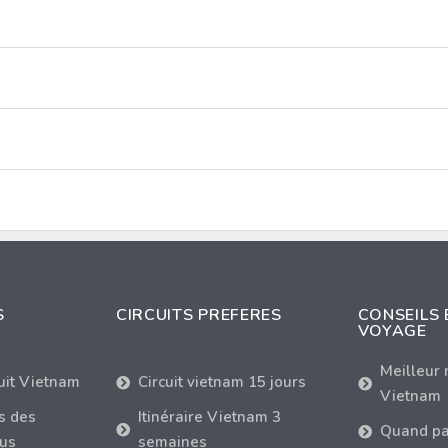
S
CIRCUITS PREFERES
CONSEILS 
VOYAGE
Meilleur
cuit Vietnam
Circuit vietnam 15 jours
Vietnam
s des
Itinéraire Vietnam 3
Quand pa
tus
semaines