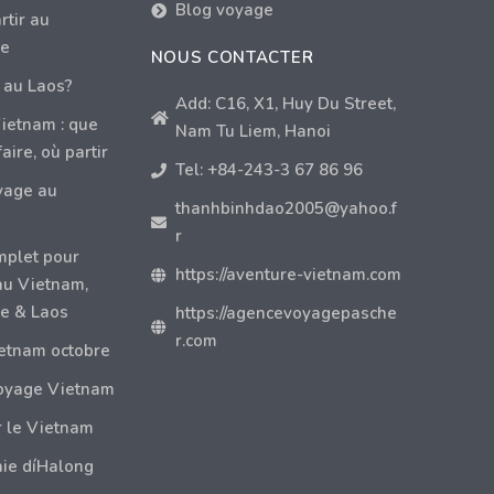
Blog voyage
tir au
e
NOUS CONTACTER
 au Laos?
Add: C16, X1, Huy Du Street,
ietnam : que
Nam Tu Liem, Hanoi
faire, où partir
Tel: +84-243-3 67 86 96
yage au
thanhbinhdao2005@yahoo.f
r
mplet pour
https://aventure-vietnam.com
au Vietnam,
e & Laos
https://agencevoyagepasche
r.com
etnam octobre
oyage Vietnam
r le Vietnam
aie díHalong