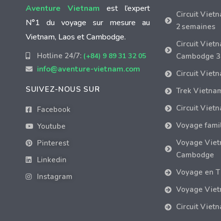
Aventure Vietnam
est l’expert
Circuit Viet
N°1 du voyage sur mesure au
2 semaines
Vietnam, Laos et Cambodge.
Circuit Viet
Hotline 24/7:
(+84) 9 89 31 32 05
Cambodge 3
info@aventure-vietnam.com
Circuit Viet
SUIVEZ-NOUS SUR
Trek Vietna
Circuit Viet
Facebook
Voyage fami
Youtube
Voyage Vie
Pinterest
Cambodge
Linkedin
Voyage en T
Instagram
Voyage Viet
Circuit Viet