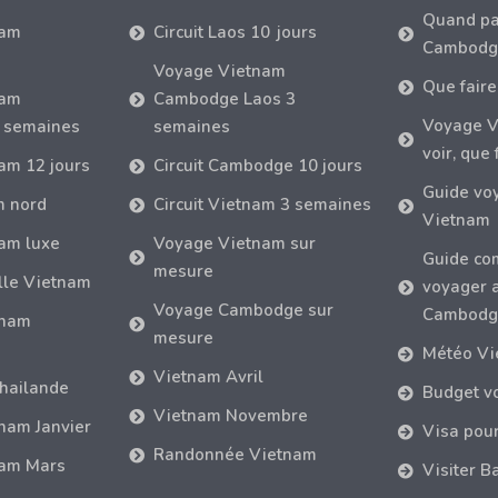
Quand par
nam
Circuit Laos 10 jours
Cambodg
Voyage Vietnam
Que faire
nam
Cambodge Laos 3
Voyage V
 semaines
semaines
voir, que 
nam 12 jours
Circuit Cambodge 10 jours
Guide vo
m nord
Circuit Vietnam 3 semaines
Vietnam
nam luxe
Voyage Vietnam sur
Guide co
mesure
lle Vietnam
voyager 
Voyage Cambodge sur
Cambodg
tnam
mesure
Météo Vi
Vietnam Avril
hailande
Budget v
Vietnam Novembre
nam Janvier
Visa pou
Randonnée Vietnam
nam Mars
Visiter B