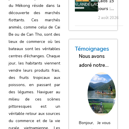
Laos 15
du Mékong réside dans la
jours :
découverte des marchés
temples,
2 août 2026
flottants. Ces marchés
Mékong,
animés, comme celui de Cai
Luang
Be ou de Can Tho, sont des
Prabang
lieux de commerce où les
« Nous sommes glob
« Nous avons
« Nous gar
Témoignages
bateaux sont les véritables
Nous avons
centres d’échanges. Chaque
jour, les habitants viennent
adoré notre
vendre leurs produits frais,
séjour
des fruits tropicaux aux
poissons, en passant par
des légumes. Naviguer au
milieu de ces scènes
pittoresques est un
véritable retour aux sources
du commerce et de la vie
Bonjour, Je vous
rurale vietnamienne. Les