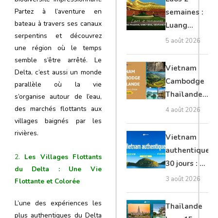
Tonlé Sap
Partez à l’aventure en
semaines :
bateau à travers ses canaux
Luang
serpentins et découvrez
Prabang,
5 août 2026
une région où le temps
Vang Vieng,
semble s’être arrêté. Le
Vientiane
Vietnam
Delta, c’est aussi un monde
privé
Cambodge
parallèle où la vie
Thaïlande
s’organise autour de l’eau,
35 jours :
des marchés flottants aux
4 août 2026
grands
villages baignés par les
rivières.
trésors
Vietnam
d’Asie
authentique
2.
Les Villages Flottants
30 jours : Du
du Delta : Une Vie
nord secret
3 août 2026
Flottante et Colorée
au sud et
plage Phu
L’une des expériences les
Thaïlande
plus authentiques du Delta
Quoc