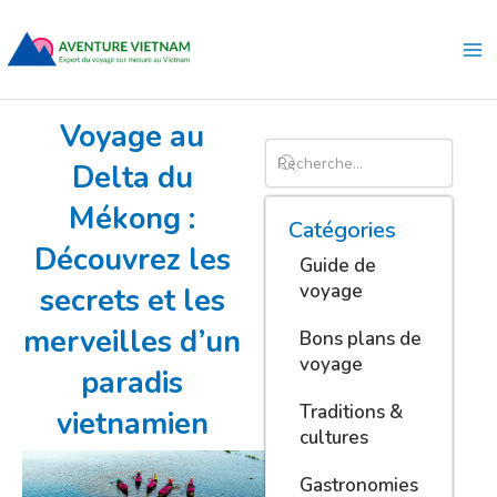
Aller
Ma
au
Me
contenu
Voyage au
Delta du
Mékong :
Catégories
Découvrez les
Guide de
voyage
secrets et les
merveilles d’un
Bons plans de
voyage
paradis
Traditions &
vietnamien
cultures
Gastronomies