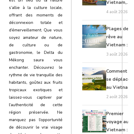
est un lieu où la nature
Vietnam,
s’allie à la culture locale,
Cambodge
4 août 2026
offrant des moments de
et Laos :
déconnexion totale et
guide
Plages de
d’émerveillement. Que vous
complet
rêve au
soyez amateur de nature,
Vietnam :
de culture ou de
gastronomie, le Delta du
les plus
3 août 2026
Mékong saura vous
belles à
enchanter. Découvrez le
découvrir
Comment
rythme de vie tranquille des
se déplacer
habitants, goûtez aux fruits
au Vietnam
tropicaux exotiques et
: transports
2 août 2026
laissez-vous captiver par
et conseils
l’authenticité de cette
région préservée. Ne
Premier
manquez pas l’opportunité
voyage au
de découvrir le vrai visage
Vietnam :