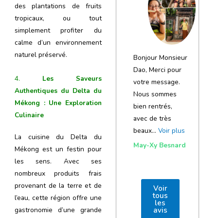
notre voyage
des plantations de fruits
tropicaux, ou tout
et de votre
simplement profiter du
agence
calme d’un environnement
naturel préservé.
Bonjour Monsieur
Dao, Merci pour
4.
Les Saveurs
votre message.
Authentiques du Delta du
Nous sommes
Mékong : Une Exploration
bien rentrés,
Culinaire
avec de très
beaux…
Voir plus
La cuisine du Delta du
May-Xy Besnard
Mékong est un festin pour
les sens. Avec ses
nombreux produits frais
provenant de la terre et de
Voir
tous
l’eau, cette région offre une
les
gastronomie d’une grande
avis