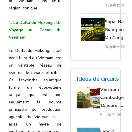
du Vietnam dans cette
20 erreurs à
31 juillet 2026
région iconique.
éviter
absolument
Sapa, Ha
1.
Le Delta du Mékong : Un
Giang ou
Voyage au Coeur du
Vietnam
Mu Cang
Chai :
30 juillet 2026
Le Delta du Mékong, situé
quelle
dans le sud du Vietnam, est
étape
un véritable réseau de
choisir ?
rivières, de canaux, et d’îles.
Idées de circuits
Ce labyrinthe aquatique
forme un écosystème
Vietnam
unique qui est non
Cambodge
seulement la source
15 jours :
principale de production
Hanoi,
5 août 2026
agricole du Vietnam, mais
Mékong,
aussi un havre de
Angkor,
Laos 2
biodiversité impressionnant.