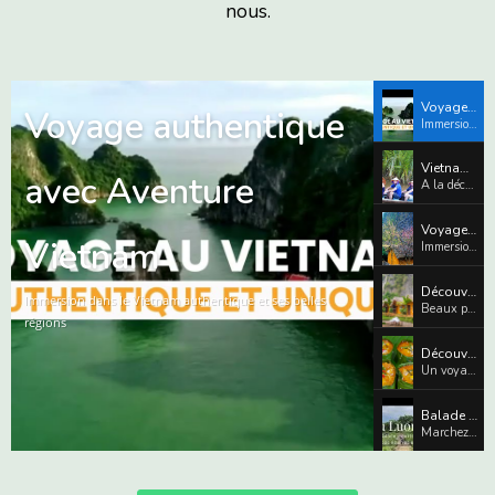
nous.
Voyage authentique avec Aventure Vietnam
Voyage authentique
Immersion dans le Vietnam authentique et ses belles régions
Vietnam en 15 jours avec Aventure Vietnam : l’itinéraire incontournable
avec Aventure
A la découverte des plus beaux sites du Vietnam en deux semaines
Voyage au Vietnam authentique en 3 semaines avec Aventure Vietnam
Vietnam
Immersion totale entre nature, culture locale et rencontres authentiques
Découvrez Tam Coc - Baie d'halong terrestre avec Aventure Vietnam
Immersion dans le Vietnam authentique et ses belles
Beaux paysages de montagnes et balade en barque sur la rivière
régions
Découvrez la cuisine locale du Vietnam avec Aventure Vietnam
Un voyage gourmand au cœur des spécialités et saveurs vietnamiennes
Balade insolite au milieu des rizières en terrasse à Pu Luong
Marchez au cœur de superbes rizières en terrasse et villages paisibles
Mai chau autrement : une soirée magique chez l'habitant
Partage de traditions et soirée chaleureuse chez l’habitant