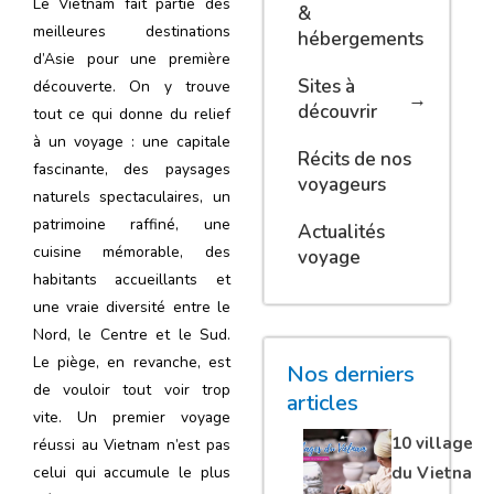
Le Vietnam fait partie des
&
meilleures destinations
hébergements
d’Asie pour une première
Sites à
découverte. On y trouve
découvrir
tout ce qui donne du relief
à un voyage : une capitale
Récits de nos
fascinante, des paysages
voyageurs
naturels spectaculaires, un
patrimoine raffiné, une
Actualités
cuisine mémorable, des
voyage
habitants accueillants et
une vraie diversité entre le
Nord, le Centre et le Sud.
Le piège, en revanche, est
Nos derniers
de vouloir tout voir trop
articles
vite. Un premier voyage
10 villages
réussi au Vietnam n’est pas
du Vietnam
celui qui accumule le plus