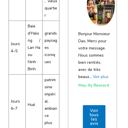
, vieux
notre voyage
quartie
et de votre
r
agence
Baie
d’Halo
grands
Bonjour Monsieur
ng /
paysag
Dao, Merci pour
Jours
Lan Ha
es
votre message.
4–5
ou
iconiq
Nous sommes
Ninh
ues
bien rentrés,
Binh
avec de très
beaux…
Voir plus
patrim
May-Xy Besnard
oine
impéri
Jours
al,
Hué
6–7
ambian
Voir
tous
ce
les
plus
avis