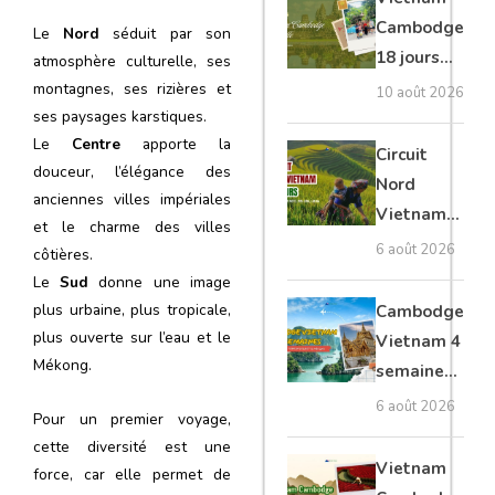
Angkor
Cambodge
Le
Nord
séduit par son
zen
18 jours
atmosphère culturelle, ses
famille :
montagnes, ses rizières et
10 août 2026
Mékong,
ses paysages karstiques.
Le
Centre
apporte la
Phu Quoc,
Circuit
douceur, l’élégance des
Angkor
Nord
anciennes villes impériales
Vietnam
et le charme des villes
15 jours :
6 août 2026
côtières.
Ha Giang
Le
Sud
donne une image
loop en
plus urbaine, plus tropicale,
Cambodge
moto, Ninh
plus ouverte sur l’eau et le
Vietnam 4
Binh, Lan
Mékong.
semaines :
Ha
Angkor,
6 août 2026
Pour un premier voyage,
Tonkin
cette diversité est une
secret &
Vietnam
force, car elle permet de
Mékong