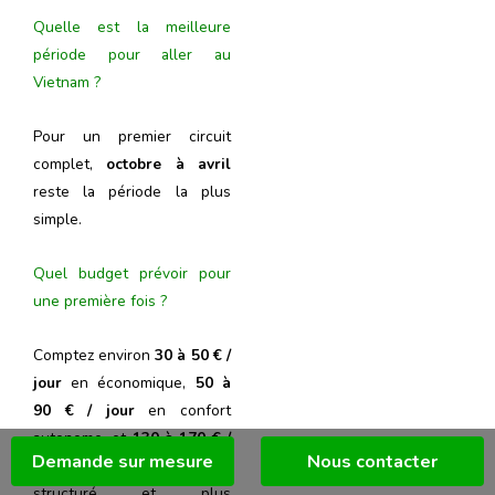
Quelle est la meilleure
période pour aller au
Vietnam ?
Pour un premier circuit
complet,
octobre à avril
reste la période la plus
simple.
Quel budget prévoir pour
une première fois ?
Comptez environ
30 à 50 € /
jour
en économique,
50 à
90 € / jour
en confort
autonome, et
130 à 170 € /
Demande sur mesure
Nous contacter
jour
pour un voyage plus
structuré et plus