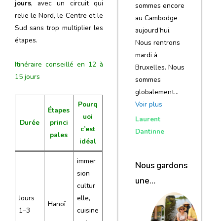
jours
, avec un circuit qui
sommes encore
relie le Nord, le Centre et le
au Cambodge
Sud sans trop multiplier les
aujourd’hui.
étapes.
Nous rentrons
mardi à
Itinéraire conseillé en 12 à
Bruxelles. Nous
15 jours
sommes
globalement…
Voir plus
Pourq
Étapes
uoi
Laurent
Durée
princi
c’est
Dantinne
pales
idéal
immer
Nous gardons
sion
une
cultur
excellente
Jours
elle,
Hanoï
impression de
1–3
cuisine