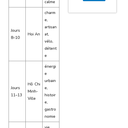
calme
charm
e,
artisan
Jours
Hoi An
at,
8–10
vélo,
détent
e
énergi
e
urbain
Hô Chi
Jours
e,
Minh-
11–13
histoir
Ville
e,
gastro
nomie
vie