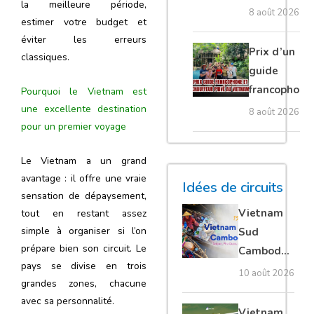
explorer le
la meilleure période,
homestays
8 août 2026
estimer votre budget et
Ratanakiri
et bonnes
éviter les erreurs
adresses
Prix d’un
classiques.
guide
francophone
Pourquoi le Vietnam est
et chauffeur
une excellente destination
8 août 2026
pour un premier voyage
privé au
Vietnam
Le Vietnam a un grand
avantage : il offre une vraie
Idées de circuits
sensation de dépaysement,
Vietnam
tout en restant assez
simple à organiser si l’on
Sud
prépare bien son circuit. Le
Cambodge
pays se divise en trois
15 jours :
10 août 2026
grandes zones, chacune
Saigon,
avec sa personnalité.
Phu Quoc,
Vietnam