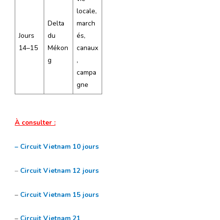
locale,
Delta
march
Jours
du
és,
14–15
Mékon
canaux
g
,
campa
gne
À consulter :
– Circuit Vietnam 10 jours
–
Circuit Vietnam 12 jours
–
Circuit Vietnam 15 jours
–
Circuit Vietnam 21