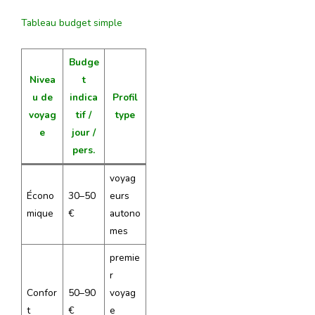
Tableau budget simple
Budge
Nivea
t
u de
indica
Profil
voyag
tif /
type
e
jour /
pers.
voyag
Écono
30–50
eurs
mique
€
autono
mes
premie
r
Confor
50–90
voyag
t
€
e