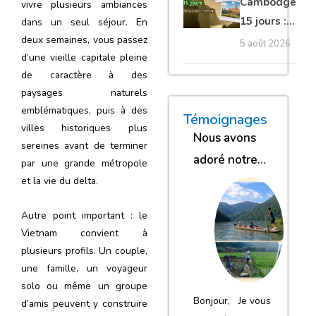
Cambodge
vivre plusieurs ambiances
15 jours :
dans un seul séjour. En
Hanoi,
deux semaines, vous passez
5 août 2026
d’une vieille capitale pleine
Mékong,
de caractère à des
Angkor,
paysages naturels
Tonlé Sap
emblématiques, puis à des
« Nous sommes glob
« Nous avons
« Nous gar
Témoignages
villes historiques plus
Nous avons
sereines avant de terminer
adoré notre
par une grande métropole
séjour
et la vie du delta.
Autre point important : le
Vietnam convient à
plusieurs profils. Un couple,
une famille, un voyageur
solo ou même un groupe
Bonjour, Je vous
d’amis peuvent y construire