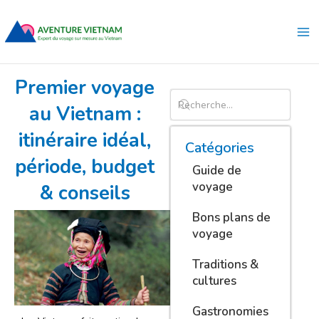
Aller
Ma
au
Me
contenu
Premier voyage
au Vietnam :
itinéraire idéal,
Catégories
période, budget
Guide de
voyage
& conseils
Bons plans de
voyage
Traditions &
cultures
Gastronomies