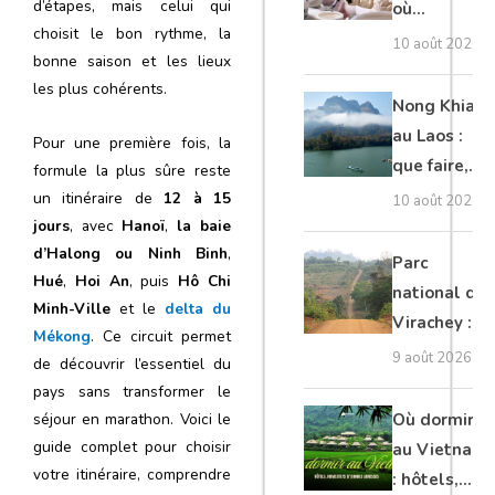
d’étapes, mais celui qui
où
choisit le bon rythme, la
rencontrer
10 août 2026
bonne saison et les lieux
vraiment
les plus cohérents.
les
Nong Khiaw
habitants
au Laos :
Pour une première fois, la
que faire,
formule la plus sûre reste
randonnées,
un itinéraire de
12 à 15
10 août 2026
Muang Ngoi
jours
, avec
Hanoï
,
la baie
d’Halong ou Ninh Binh
,
et conseils
Parc
Hué
,
Hoi An
, puis
Hô Chi
pratiques
national de
Minh-Ville
et le
delta du
Virachey :
Mékong
. Ce circuit permet
trekking,
9 août 2026
de découvrir l’essentiel du
nature
pays sans transformer le
sauvage et
Où dormir
séjour en marathon. Voici le
conseils
guide complet pour choisir
au Vietnam
pour
votre itinéraire, comprendre
: hôtels,