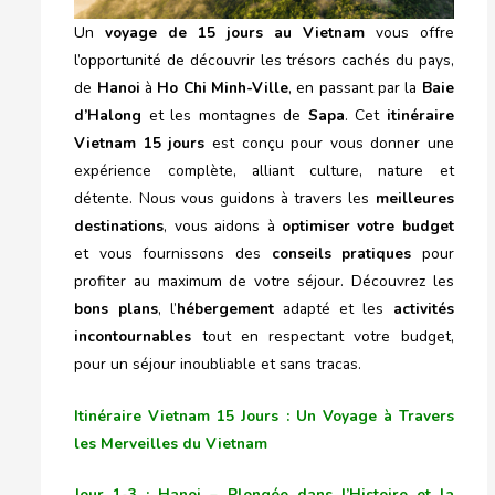
Un
voyage de 15 jours au Vietnam
vous offre
l’opportunité de découvrir les trésors cachés du pays,
de
Hanoi
à
Ho Chi Minh-Ville
, en passant par la
Baie
d’Halong
et les montagnes de
Sapa
. Cet
itinéraire
Vietnam 15 jours
est conçu pour vous donner une
expérience complète, alliant culture, nature et
détente. Nous vous guidons à travers les
meilleures
destinations
, vous aidons à
optimiser votre budget
et vous fournissons des
conseils pratiques
pour
profiter au maximum de votre séjour. Découvrez les
bons plans
, l’
hébergement
adapté et les
activités
incontournables
tout en respectant votre budget,
pour un séjour inoubliable et sans tracas.
Itinéraire Vietnam 15 Jours : Un Voyage à Travers
les Merveilles du Vietnam
Jour 1-3 : Hanoi – Plongée dans l’Histoire et la