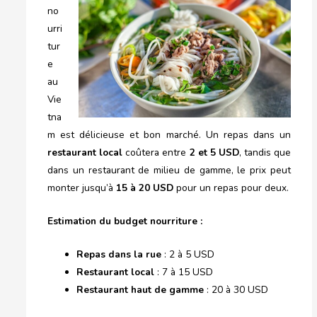
no
urri
tur
e
au
Vie
tna
m est délicieuse et bon marché. Un repas dans un
restaurant local
coûtera entre
2 et 5 USD
, tandis que
dans un restaurant de milieu de gamme, le prix peut
monter jusqu’à
15 à 20 USD
pour un repas pour deux.
Estimation du budget nourriture :
Repas dans la rue
: 2 à 5 USD
Restaurant local
: 7 à 15 USD
Restaurant haut de gamme
: 20 à 30 USD