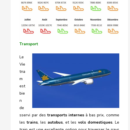
Transport
Le
Vie
tna
m
est
bie
n
de
sservi par des
transports internes
à bas prix, comme
les
trains
, les
autobus
, et les
vols domestiques
. Le
train est une excellente option pour traverser le pays