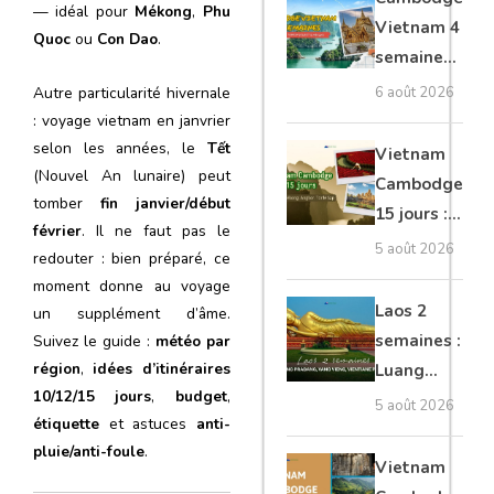
— idéal pour
Mékong
,
Phu
moto, Ninh
Vietnam 4
Quoc
ou
Con Dao
.
Binh, Lan
semaines :
Ha
Angkor,
6 août 2026
Autre particularité hivernale
Tonkin
: voyage vietnam en janvrier
secret &
selon les années, le
Tết
Vietnam
Mékong
(Nouvel An lunaire) peut
Cambodge
tomber
fin janvier/début
15 jours :
février
. Il ne faut pas le
Hanoi,
5 août 2026
redouter : bien préparé, ce
Mékong,
moment donne au voyage
Angkor,
Laos 2
un supplément d’âme.
Tonlé Sap
semaines :
Suivez le guide :
météo par
région
,
idées d’itinéraires
Luang
10/12/15 jours
,
budget
,
Prabang,
5 août 2026
étiquette
et astuces
anti-
Vang
pluie/anti-foule
.
Vieng,
Vietnam
Vientiane