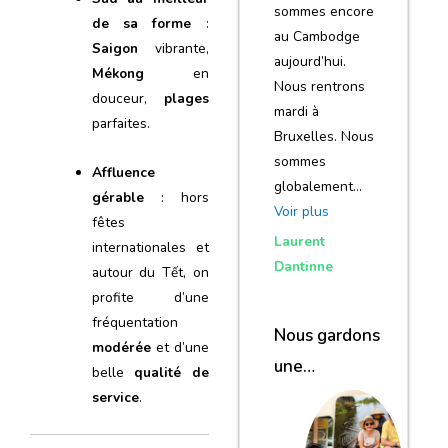
sommes encore
de sa forme
:
au Cambodge
Saigon
vibrante,
aujourd’hui.
Mékong
en
Nous rentrons
douceur,
plages
mardi à
parfaites.
Bruxelles. Nous
sommes
Affluence
globalement…
gérable
: hors
Voir plus
fêtes
Laurent
internationales et
Dantinne
autour du Tết, on
profite d’une
fréquentation
Nous gardons
modérée
et d’une
une
belle
qualité de
excellente
service
.
impression de