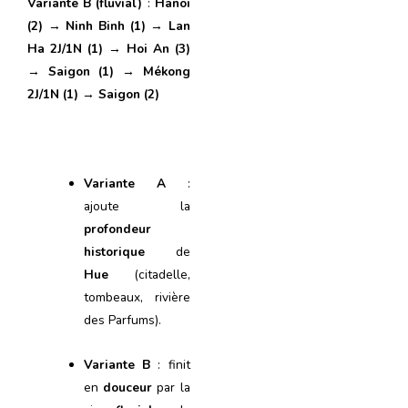
Variante B (fluvial)
:
Hanoi
(2)
→
Ninh Binh (1)
→
Lan
Ha 2J/1N (1)
→
Hoi An (3)
→
Saigon (1)
→
Mékong
2J/1N (1)
→
Saigon (2)
Variante A
:
ajoute la
profondeur
historique
de
Hue
(citadelle,
tombeaux, rivière
des Parfums).
Variante B
: finit
en
douceur
par la