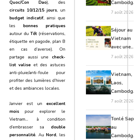
Cambodge
Quoc/Con Dao
), des
circuits 10/12/15 jours
, un
et Laos :
7 août 2026
budget indicatif
, ainsi que
voyage
les
bonnes pratiques
authentique
Séjour au
autour du
Tết
(réservations,
Vietnam
étiquette en pagode, plan B
avec une
en cas d’averse). On
agence
7 août 2026
partage aussi une
check-
locale :
list valise
et des astuces
guide
anti-pluie/anti-foule pour
Vietnam,
complet
profiter des lumières d’hiver
Laos,
et des ambiances locales.
Cambodge,
Thaïlande :
7 août 2026
Janvier est un
excellent
voyage
mois
pour explorer le
authentique
Tonlé Sap
Vietnam… à condition
au
d’embrasser sa
double
personnalité
. Au
Nord
, les
Cambodge :