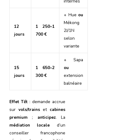
internes
+ Hue
ou
Mékong
12
1 250–1
2J/1N
jours
700 €
selon
variante
+ Sapa
15
1 650–2
ou
jours
300 €
extension
balnéaire
Effet Tết
: demande accrue
sur
vols/trains
et
cabines
premium
;
anticipez
. La
médiation locale
d’un
conseiller francophone