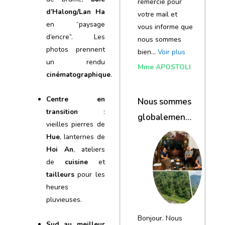
remercie pour
d’Halong/Lan Ha
votre mail et
en “paysage
vous informe que
d’encre”. Les
nous sommes
photos prennent
bien…
Voir plus
un rendu
Mme APOSTOLI
cinématographique
.
Centre en
Nous sommes
transition
:
globalement
vieilles pierres de
satisfaits du
Hue
, lanternes de
voyage
Hoi An
, ateliers
de
cuisine
et
tailleurs
pour les
heures
pluvieuses.
Bonjour. Nous
Sud au meilleur