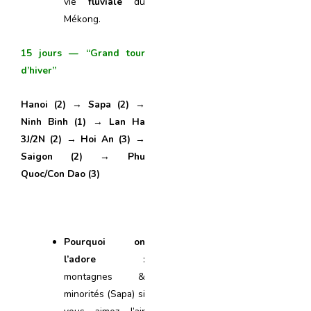
vie
fluviale
du
Mékong.
15 jours — “Grand tour
d’hiver”
Hanoi (2)
→
Sapa (2)
→
Ninh Binh (1)
→
Lan Ha
3J/2N (2)
→
Hoi An (3)
→
Saigon (2)
→
Phu
Quoc/Con Dao (3)
Pourquoi on
l’adore
:
montagnes &
minorités (Sapa) si