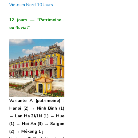
Vietnam Nord 10 Jours
12 jours — “Patrimoine…
ou fluvial”
Variante A (patrimoine)
:
Hanoi (2)
→
Ninh Binh (1)
→
Lan Ha 2J/1N (1)
→
Hue
(1)
→
Hoi An (3)
→
Saigon
(2)
→
Mékong 1 j