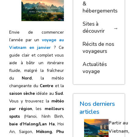
&
hébergements
Sites à
découvrir
Envie de commencer
l’année par un
voyage au
Récits de nos
Vietnam en janvier
? Ce
voyageurs
guide clair et complet vous
aide à bâtir un itinéraire
Actualités
fluide, malgré la fraîcheur
voyage
du
Nord
, la météo
changeante du
Centre
et la
saison sèche
idéale au
Sud
.
Vous y trouverez la
météo
Nos derniers
par région
, les
meilleurs
articles
spots
(Hanoi, Ninh Binh,
Partir au
baie d’Halong/Lan Ha
, Hoi
Vietnam,
An, Saigon,
Mékong
,
Phu