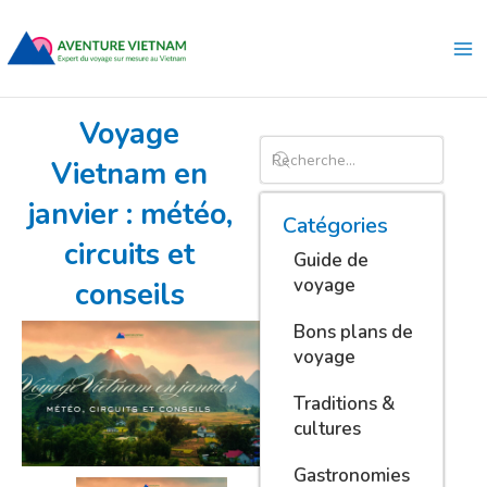
Aller
Ma
au
Me
contenu
Voyage
Vietnam en
janvier : météo,
Catégories
circuits et
Guide de
voyage
conseils
Bons plans de
voyage
Traditions &
cultures
Gastronomies