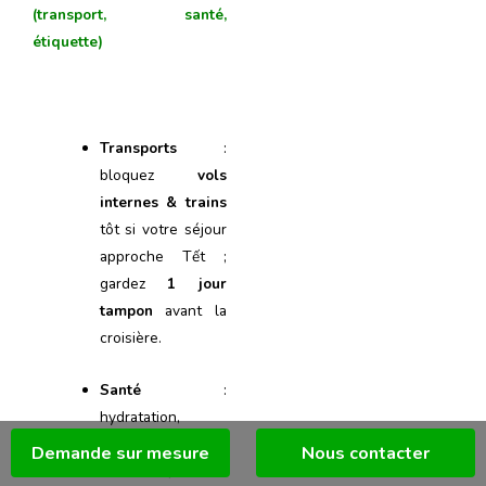
(transport, santé,
étiquette)
Transports
:
bloquez
vols
internes & trains
tôt si votre séjour
approche Tết ;
gardez
1 jour
tampon
avant la
croisière.
Santé
:
hydratation,
coupe-vent
pour
Demande sur mesure
Nous contacter
le Nord,
anti-