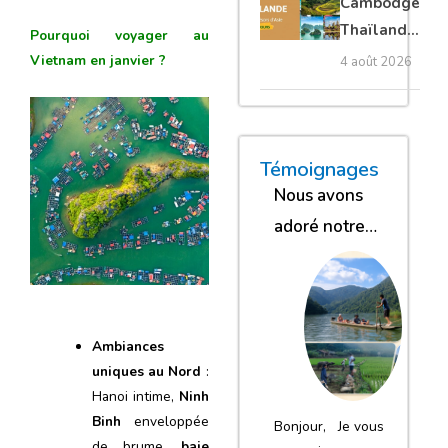
Cambodge
privé
Thaïlande
Pourquoi voyager au
35 jours :
Vietnam en janvier ?
4 août 2026
grands
trésors
d’Asie
« Nous sommes glob
« Nous avons
« Nous gar
Témoignages
Nous avons
adoré notre
séjour
Ambiances
uniques au Nord
:
Hanoi intime,
Ninh
Binh
enveloppée
Bonjour, Je vous
de brume,
baie