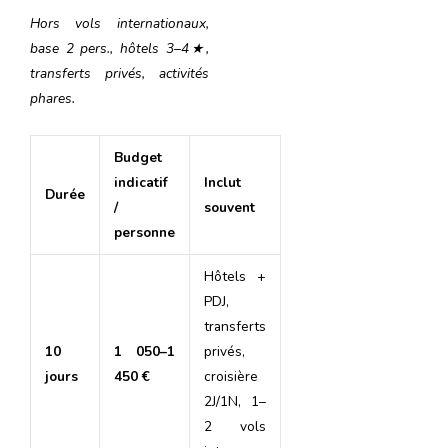
Hors vols internationaux,
base 2 pers., hôtels 3–4
★,
transferts priv
és, activit
és
phares.
Budget
indicatif
Inclut
Durée
/
souvent
personne
Hôtels +
PDJ,
transferts
10
1 050–1
privés,
jours
450 €
croisière
2J/1N, 1–
2 vols