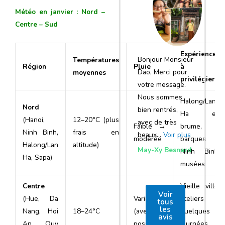
notre voyage
Météo en janvier : Nord –
et de votre
Centre – Sud
agence
Expériences
Bonjour Monsieur
Températures
Région
Pluie
à
Dao, Merci pour
moyennes
privilégier
votre message.
Nous sommes
Halong/Lan
Nord
bien rentrés,
Ha en
(Hanoi,
12–20°C (plus
avec de très
Faible →
brume,
Ninh Binh,
frais en
beaux…
Voir plus
modérée
barques à
Halong/Lan
altitude)
May-Xy Besnard
Ninh Binh,
Ha, Sapa)
musées
Centre
Vieille ville,
Voir
(Hue, Da
Variable
ateliers,
tous
les
Nang, Hoi
18–24°C
(averses
quelques
avis
An, Quy
possibles)
journées