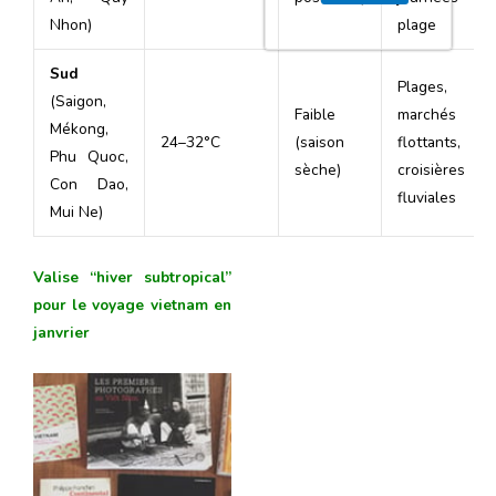
Nhon)
plage
Sud
Plages,
(Saigon,
Faible
marchés
Mékong,
24–32°C
(saison
flottants,
Phu Quoc,
sèche)
croisières
Con Dao,
fluviales
Mui Ne)
Valise “hiver subtropical”
pour le voyage vietnam en
janvrier