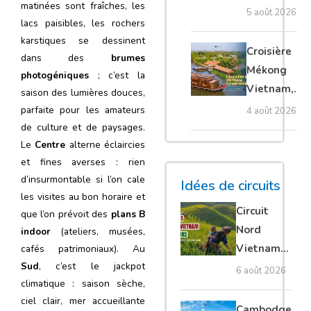
matinées sont fraîches, les
villages
5 août 2026
lacs paisibles, les rochers
flottants,
karstiques se dessinent
meilleure
Croisière
dans des
brumes
saison et
Mékong
photogéniques
; c’est la
conseils
Vietnam,
saison des lumières douces,
pour bien le
Cambodge
parfaite pour les amateurs
4 août 2026
visiter
et Laos :
de culture et de paysages.
guide
Le
Centre
alterne éclaircies
et fines averses : rien
complet
d’insurmontable si l’on cale
Idées de circuits
les visites au bon horaire et
Circuit
que l’on prévoit des
plans B
Nord
indoor
(ateliers, musées,
Vietnam
cafés patrimoniaux). Au
Sud
, c’est le jackpot
15 jours :
6 août 2026
climatique : saison sèche,
Ha Giang
ciel clair, mer accueillante
loop en
Cambodge