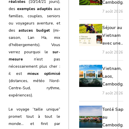
réalistes
(10/14/21 jours),
Cambodge
des
exemples adaptés
aux
et Laos :
7 août 2026
familles, couples, seniors
voyage
ou voyageurs aventure, et
authentique
Séjour au
des
astuces budget
(mi-
Vietnam
saison, Lan Ha, mix
avec une
d’hébergements). Vous
agence
verrez pourquoi le
sur-
7 août 2026
locale :
mesure
n’est pas
guide
nécessairement plus cher :
Vietnam,
il est
mieux optimisé
complet
Laos,
(distances, météo Nord-
Cambodge,
Centre-Sud, rythme,
Thaïlande :
7 août 2026
expériences).
voyage
authentique
Tonlé Sap
Le voyage “taille unique”
promet tout à tout le
au
monde… et finit par
Cambodge :