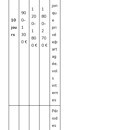
jon
1
1
90
qu
20
80
10
0–
e
0–
0–
jou
1
pri
1
2
rs
30
vé
80
70
0 €
e/p
0 €
0 €
art
ag
ée,
vol
s
int
ern
es
Pér
iod
es