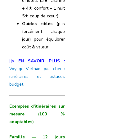
d’hôtels (3★ charme
+ 4★ confort + 1 nuit
5★ coup de cœur).
Guides ciblés
(pas
forcément chaque
jour) pour équilibrer
coût & valeur.
||> EN SAVOIR PLUS :
Voyage Vietnam pas cher :
itinéraires et astuces
budget
Exemples d’itinéraires sur
mesure (100 %
adaptables)
Famille — 12 jours