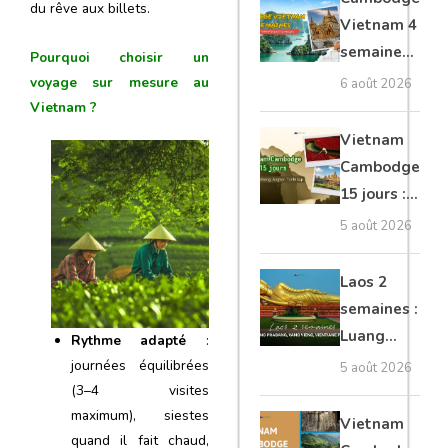
du rêve aux billets.
moto, Ninh
Vietnam 4
Binh, Lan
semaines :
Pourquoi choisir un
Ha
Angkor,
voyage sur mesure au
6 août 2026
Tonkin
Vietnam ?
secret &
Vietnam
Mékong
Cambodge
15 jours :
Hanoi,
5 août 2026
Mékong,
Angkor,
Laos 2
Tonlé Sap
semaines :
Luang
Rythme adapté
:
Prabang,
journées équilibrées
5 août 2026
Vang
(3–4 visites
maximum), siestes
Vieng,
Vietnam
quand il fait chaud,
Vientiane