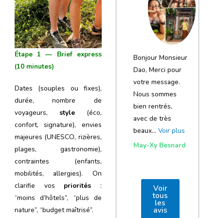
notre voyage
et de votre
agence
Étape 1 — Brief express
Bonjour Monsieur
(10 minutes)
Dao, Merci pour
votre message.
Dates (souples ou fixes),
Nous sommes
durée, nombre de
bien rentrés,
voyageurs,
style
(éco,
avec de très
confort, signature), envies
beaux…
Voir plus
majeures (UNESCO, rizières,
May-Xy Besnard
plages, gastronomie),
contraintes (enfants,
mobilités, allergies). On
clarifie vos
priorités
:
Voir
tous
“moins d’hôtels”, “plus de
les
nature”, “budget maîtrisé”.
avis