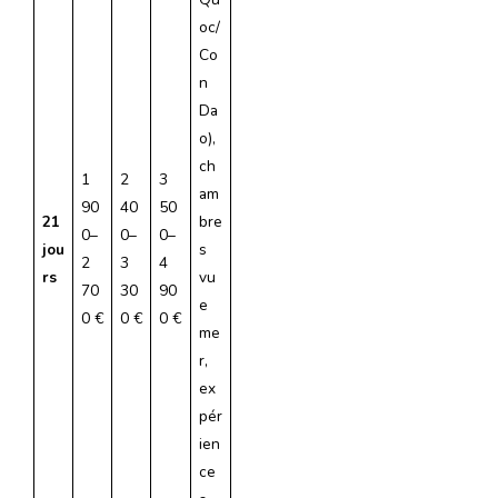
oc/
Co
n
Da
o),
ch
1
2
3
am
90
40
50
21
bre
0–
0–
0–
jou
s
2
3
4
rs
vu
70
30
90
e
0 €
0 €
0 €
me
r,
ex
pér
ien
ce