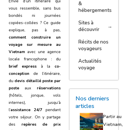
Envie d’un itinéraire qui
&
vous ressemble, sans bus
hébergements
bondés ni journées
Sites à
copiées-collées ? Ce guide
découvrir
explique, pas à pas,
comment construire un
Récits de nos
voyage sur mesure au
voyageurs
Vietnam
avec une agence
locale francophone : du
Actualités
brief express
à la
co-
voyage
conception
de l’itinéraire,
du
devis détaillé poste par
poste
aux
réservations
(hôtels, jonque, vols
Nos derniers
internes), jusqu’à
articles
l’
assistance 24/7
pendant
Partir au
votre séjour. On y partage
Vietnam,
des
repères de prix