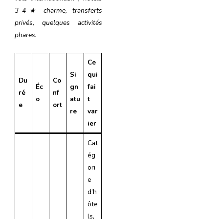
3–4
★ charme, transferts
priv
és, quelques activit
és
phares.
Ce
Si
qui
Du
Co
Éc
gn
fai
ré
nf
o
atu
t
e
ort
re
var
ier
Cat
ég
ori
e
d’h
ôte
ls,