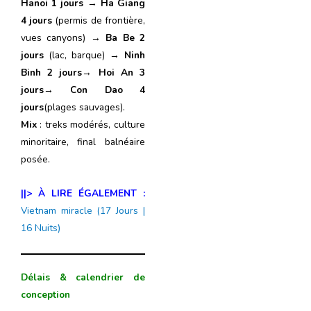
Hanoi 1
jours
→
Ha Giang
4
jours
(permis de frontière,
vues canyons) →
Ba Be 2
jours
(lac, barque) →
Ninh
Binh 2 jours
→
Hoi An 3
jours
→
Con Dao 4
jours
(plages sauvages).
Mix
: treks modérés, culture
minoritaire, final balnéaire
posée.
||> À LIRE ÉGALEMENT :
Vietnam miracle (17 Jours |
16 Nuits)
Délais & calendrier de
conception