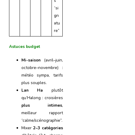
s
“si
gn
atu
re”
Astuces budget
Mi-saison
(avril–juin,
octobre–novembre) :
météo sympa, tarifs
plus souples.
Lan Ha
plutôt
qu’Halong : croisières
plus intimes
,
meilleur rapport
“calme/scénographie”.
Mixer
2–3 catégories