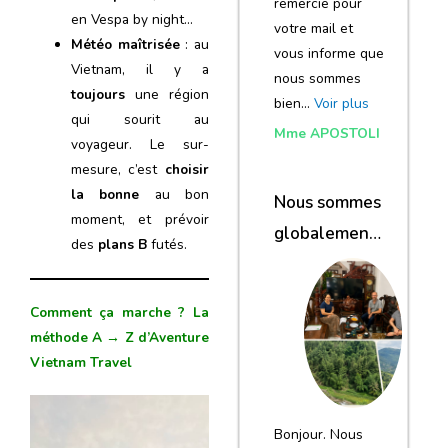
remercie pour
en Vespa by night…
votre mail et
Météo maîtrisée
: au
vous informe que
Vietnam, il y a
nous sommes
toujours
une région
bien…
Voir plus
qui sourit au
Mme APOSTOLI
voyageur. Le sur-
mesure, c’est
choisir
la bonne
au bon
Nous sommes
moment, et prévoir
globalement
des
plans B
futés.
satisfaits du
voyage
Comment ça marche ? La
méthode A → Z d’Aventure
Vietnam Travel
Bonjour. Nous