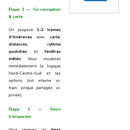
Étape 2 — Co-conception
& carte
On propose
1–2 trames
d’itinéraires
avec
carte
,
distances
,
rythme
quotidien
et
fenêtres
météo
. Vous visualisez
immédiatement la logique
Nord–Centre–Sud et les
options (vol interne vs.
train, jonque partagée vs.
privée).
Étape 3 — Devis
transparent
Vous recevez un
devis