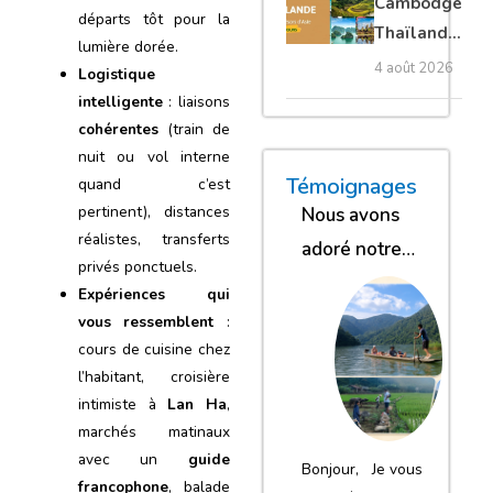
Cambodge
départs tôt pour la
privé
Thaïlande
lumière dorée.
35 jours :
4 août 2026
Logistique
grands
intelligente
: liaisons
trésors
cohérentes
(train de
d’Asie
nuit ou vol interne
« Nous sommes glob
« Nous avons
« Nous gar
Témoignages
quand c’est
pertinent), distances
Nous avons
réalistes, transferts
adoré notre
privés ponctuels.
séjour
Expériences qui
vous ressemblent
:
cours de cuisine chez
l’habitant, croisière
intimiste à
Lan Ha
,
marchés matinaux
avec un
guide
Bonjour, Je vous
francophone
, balade