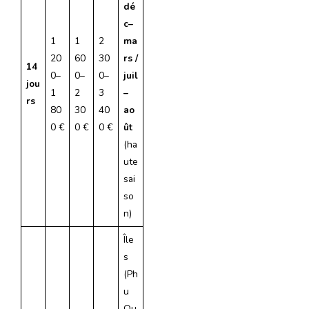
dé
c–
1
1
2
ma
20
60
30
rs /
14
0–
0–
0–
juil
jou
1
2
3
–
rs
80
30
40
ao
0 €
0 €
0 €
ût
(ha
ute
sai
so
n)
Île
s
(Ph
u
Qu