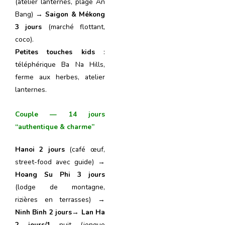
(atelier lanternes, plage An
Bang) →
Saigon & Mékong
3
jours
(marché flottant,
coco).
Petites touches kids
:
téléphérique Ba Na Hills,
ferme aux herbes, atelier
lanternes.
Couple — 14 jours
“authentique & charme”
Hanoi 2
jours
(café œuf,
street-food avec guide) →
Hoang Su Phi 3
jours
(lodge de montagne,
rizières en terrasses) →
Ninh Binh 2 jours
→
Lan Ha
2
jours
/1
nuit (jonque