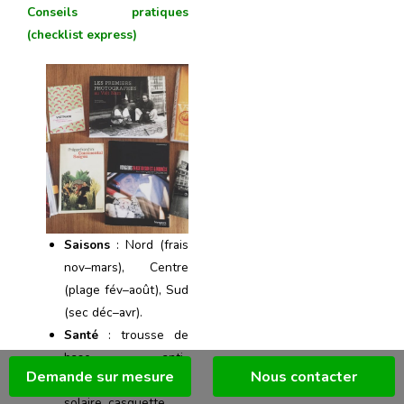
Conseils pratiques
(checklist express)
Saisons
: Nord (frais
nov–mars), Centre
(plage fév–août), Sud
(sec déc–avr).
Santé
: trousse de
base, anti-
Demande sur mesure
Nous contacter
moustiques, crème
solaire, casquette.