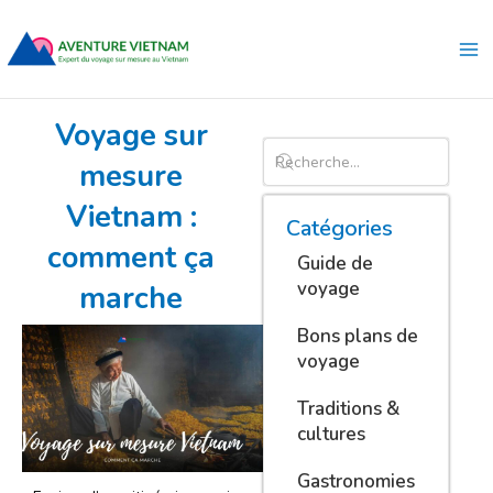
Aller
Ma
au
Me
contenu
Voyage sur
mesure
Vietnam :
Catégories
comment ça
Guide de
voyage
marche
Bons plans de
voyage
Traditions &
cultures
Gastronomies