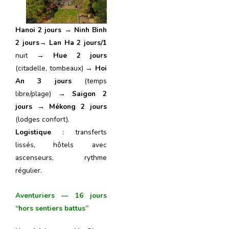
Hanoi 2
jours
→
Ninh Binh
2 jours
→
Lan Ha 2
jours
/1
nuit →
Hue 2
jours
(citadelle, tombeaux) →
Hoi
An 3
jours
(temps
libre/plage) →
Saigon 2
jours
→
Mékong 2
jours
(lodges confort).
Logistique
: transferts
lissés, hôtels avec
ascenseurs, rythme
régulier.
Aventuriers — 16 jours
“hors sentiers battus”