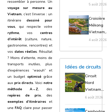
ressembler à personne. Un
villages
5 août 2026
voyage sur mesure au
flottants,
Vietnam
, c’est l’inverse : un
meilleure
Croisière
itinéraire
dessiné pour
saison et
Mékong
vous
, qui respecte votre
conseils
Vietnam,
rythme
, vos
centres
pour bien le
Cambodge
d’intérêt
(culture, nature,
4 août 2026
visiter
et Laos :
gastronomie, rencontres) et
vos
dates réelles
. Résultat
guide
? Moins d’attente, moins de
complet
transports inutiles, plus
Idées de circuits
d’expériences “waouh” et
Circuit
un budget
optimisé
grâce
Nord
aux
prix directs
. Voici
notre
méthode A→Z
, des
Vietnam
repères de prix
, des
15 jours :
6 août 2026
exemples d’itinéraires
et
Ha Giang
une
FAQ
claire pour passer
loop en
Cambodge