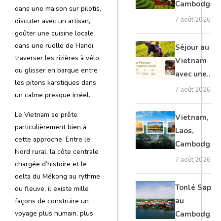
Cambodge
dans une maison sur pilotis,
et Laos :
7 août 2026
discuter avec un artisan,
voyage
goûter une cuisine locale
authentique
dans une ruelle de Hanoï,
Séjour au
traverser les rizières à vélo,
Vietnam
ou glisser en barque entre
avec une
les pitons karstiques dans
agence
7 août 2026
un calme presque irréel.
locale :
guide
Le Vietnam se prête
Vietnam,
complet
particulièrement bien à
Laos,
cette approche. Entre le
Cambodge,
Nord rural, la côte centrale
Thaïlande :
7 août 2026
chargée d’histoire et le
voyage
delta du Mékong au rythme
authentique
Tonlé Sap
du fleuve, il existe mille
au
façons de construire un
voyage plus humain, plus
Cambodge :