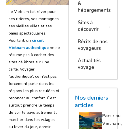
&
hébergements
Le Vietnam fait rêver pour
ses rizières, ses montagnes,
Sites à
ses vieilles villes et ses
découvrir
baies spectaculaires.
Pourtant, un
circuit
Récits de nos
voyageurs
Vietnam authentique
ne se
résume pas à cocher des
Actualités
sites célèbres sur une
voyage
carte. Voyager
“authentique”, ce n’est pas
forcément partir dans les
régions les plus reculées ni
Nos derniers
renoncer au confort. C’est
articles
surtout prendre le temps
de voir le pays autrement :
Partir au
marcher dans les villages
Vietnam,
au lever du jour, dormir