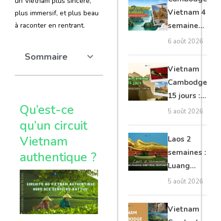
un Vietnam plus sincère,
moto, Ninh
Vietnam 4
plus immersif, et plus beau
Binh, Lan
semaines :
à raconter en rentrant.
Ha
Angkor,
6 août 2026
Tonkin
Sommaire
secret &
Vietnam
Mékong
Cambodge
15 jours :
Qu’est-ce
Hanoi,
5 août 2026
Mékong,
qu’un circuit
Angkor,
Vietnam
Laos 2
Tonlé Sap
semaines :
authentique ?
Luang
Prabang,
5 août 2026
Vang
Vieng,
Vietnam
Vientiane