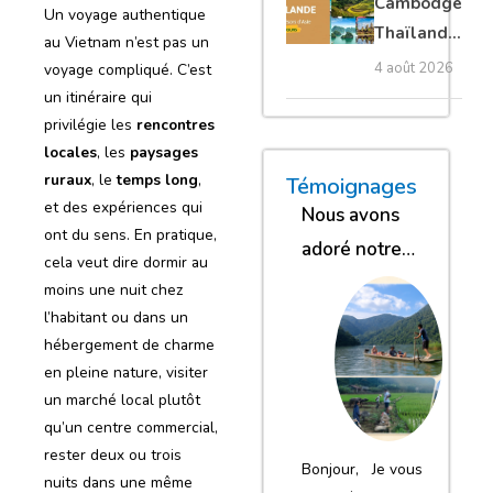
Cambodge
Un voyage authentique
privé
Thaïlande
au Vietnam n’est pas un
35 jours :
4 août 2026
voyage compliqué. C’est
grands
un itinéraire qui
trésors
privilégie les
rencontres
d’Asie
locales
, les
paysages
ruraux
, le
temps long
,
« Nous sommes glob
« Nous avons
« Nous gar
Témoignages
et des expériences qui
Nous avons
ont du sens. En pratique,
adoré notre
cela veut dire dormir au
séjour
moins une nuit chez
l’habitant ou dans un
hébergement de charme
en pleine nature, visiter
un marché local plutôt
qu’un centre commercial,
rester deux ou trois
Bonjour, Je vous
nuits dans une même