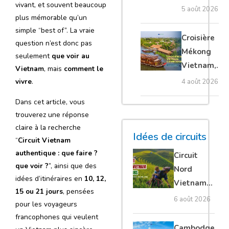
vivant, et souvent beaucoup
villages
5 août 2026
plus mémorable qu’un
flottants,
simple “best of”. La vraie
meilleure
Croisière
question n’est donc pas
saison et
Mékong
seulement
que voir au
conseils
Vietnam,
Vietnam
, mais
comment le
pour bien le
Cambodge
vivre
.
4 août 2026
visiter
et Laos :
Dans cet article, vous
guide
trouverez une réponse
complet
claire à la recherche
Idées de circuits
“
Circuit Vietnam
authentique : que faire ?
Circuit
que voir ?
”, ainsi que des
Nord
idées d’itinéraires en
10, 12,
Vietnam
15 ou 21 jours
, pensées
15 jours :
6 août 2026
pour les voyageurs
Ha Giang
francophones qui veulent
loop en
Cambodge