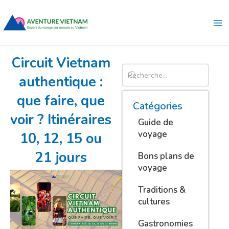
Aller
Ma
au
Me
contenu
Circuit Vietnam
authentique :
que faire, que
Catégories
voir ? Itinéraires
Guide de
voyage
10, 12, 15 ou
21 jours
Bons plans de
voyage
Traditions &
cultures
Gastronomies