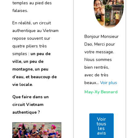
notre voyage
temples au pied des
falaises.
et de votre
agence
En réalité, un circuit
authentique au Vietnam
Bonjour Monsieur
repose souvent sur
Dao, Merci pour
quatre piliers très
votre message.
simples :
un peu de
Nous sommes
ville, un peu de
bien rentrés,
montagne, un peu
avec de très
d’eau, et beaucoup de
beaux…
Voir plus
vie locale
.
May-Xy Besnard
Que faire dans un
circuit Vietnam
authentique ?
Voir
tous
les
avis