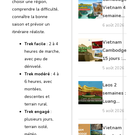
choisir une région,
moto, Ninh
Vietnam 4
comprendre la difficulté,
Binh, Lan
semaines :
connaître la bonne
Ha
Angkor,
saison et prévoir un
6 août 2026
Tonkin
itinéraire réaliste.
secret &
Vietnam
Trek facile
: 2 à 4
Mékong
Cambodge
heures de marche,
15 jours :
avec peu de
Hanoi,
dénivelé.
5 août 2026
Trek modéré
: 4 à
Mékong,
6 heures, avec
Angkor,
Laos 2
montées,
Tonlé Sap
semaines :
descentes et
Luang
terrain rural.
Prabang,
5 août 2026
Trek engagé
:
Vang
plusieurs jours,
Vieng,
terrain isolé,
Vietnam
Vientiane
météo