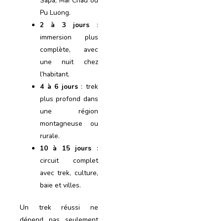
Sapa, Mai Chau ou
Pu Luong.
2 à 3 jours
:
immersion plus
complète, avec
une nuit chez
l’habitant.
4 à 6 jours
: trek
plus profond dans
une région
montagneuse ou
rurale.
10 à 15 jours
:
circuit complet
avec trek, culture,
baie et villes.
Un trek réussi ne
dépend pas seulement