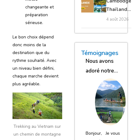
Cambodge
privé
changeante et
Thaïlande
préparation
35 jours :
4 août 2026
sérieuse.
grands
trésors
Le bon choix dépend
d’Asie
donc moins de la
« Nous sommes glob
« Nous avons
« Nous gar
Témoignages
destination que du
rythme souhaité. Avec
Nous avons
un niveau bien défini,
adoré notre
chaque marche devient
séjour
plus agréable.
Trekking au Vietnam sur
Bonjour, Je vous
un chemin de montagne