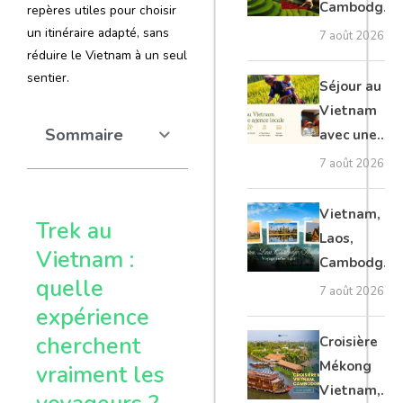
Cambodge
repères utiles pour choisir
et Laos :
un itinéraire adapté, sans
7 août 2026
réduire le Vietnam à un seul
voyage
sentier.
authentique
Séjour au
Vietnam
Sommaire
avec une
agence
7 août 2026
locale :
guide
Vietnam,
Trek au
complet
Laos,
Vietnam :
Cambodge,
quelle
Thaïlande :
7 août 2026
voyage
expérience
authentique
cherchent
Croisière
Mékong
vraiment les
Vietnam,