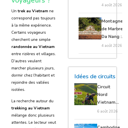
voyageurs ?
Cambodge
4 août 2026
Un
trek au Vietnam
ne
et Laos :
correspond pas toujours
guide
Montagnes
à la même expérience.
complet
de Marbre à
Certains voyageurs
Da Nang :
cherchent une simple
que voir et
4 août 2026
randonnée
au
Vietnam
comment
entre rizières et villages.
organiser sa
D’autres veulent
visite ?
marcher plusieurs jours,
Idées de circuits
dormir chez l’habitant et
rejoindre des vallées
Circuit
isolées.
Nord
La recherche autour du
Vietnam
trekking
au
Vietnam
15 jours :
6 août 2026
mélange donc plusieurs
Ha Giang
attentes. Le lecteur veut
loop en
Cambodge