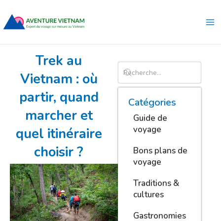
Aller
Ma
au
Me
contenu
Trek au
Vietnam : où
partir, quand
Catégories
marcher et
Guide de
voyage
quel itinéraire
choisir ?
Bons plans de
voyage
Traditions &
cultures
Gastronomies