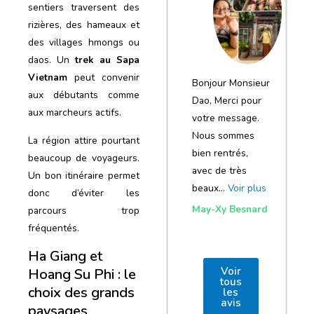
notre voyage
sentiers traversent des
rizières, des hameaux et
et de votre
des villages hmongs ou
agence
daos. Un
trek
au
Sapa
Vietnam
peut convenir
Bonjour Monsieur
aux débutants comme
Dao, Merci pour
aux marcheurs actifs.
votre message.
Nous sommes
La région attire pourtant
bien rentrés,
beaucoup de voyageurs.
avec de très
Un bon itinéraire permet
beaux…
Voir plus
donc d’éviter les
May-Xy Besnard
parcours trop
fréquentés.
Ha Giang et
Voir
Hoang Su Phi : le
tous
choix des grands
les
avis
paysages