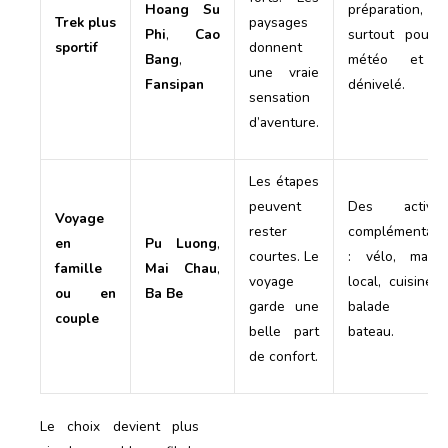
Hoang Su
préparation,
Trek plus
paysages
Phi
,
Cao
surtout pour 
sportif
donnent
Bang
,
météo et l
une vraie
Fansipan
dénivelé.
sensation
d’aventure.
Les étapes
peuvent
Des activité
Voyage
rester
complémentair
en
Pu Luong
,
courtes. Le
: vélo, marc
famille
Mai Chau
,
voyage
local, cuisine 
ou en
Ba Be
garde une
balade e
couple
belle part
bateau.
de confort.
Le choix devient plus