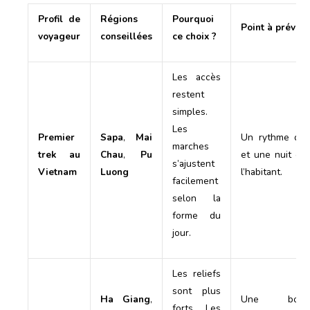
Profil de
Régions
Pourquoi
Point à prévoir
voyageur
conseillées
ce choix ?
Les accès
restent
simples.
Les
Premier
Sapa
,
Mai
Un rythme do
marches
trek au
Chau
,
Pu
et une nuit ch
s’ajustent
Vietnam
Luong
l’habitant.
facilement
selon la
forme du
jour.
Les reliefs
sont plus
Ha Giang
,
Une bonn
forts. Les