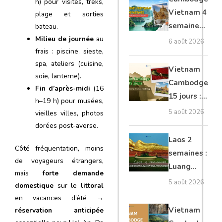
h) pour visites, treks,
moto, Ninh
Vietnam 4
plage et sorties
Binh, Lan
semaines :
bateau.
Ha
Angkor,
Milieu de journée
au
6 août 2026
frais : piscine, sieste,
Tonkin
spa, ateliers (cuisine,
secret &
Vietnam
soie, lanterne).
Mékong
Cambodge
Fin d’après-midi
(16
15 jours :
h–19 h) pour musées,
Hanoi,
5 août 2026
vieilles villes, photos
Mékong,
dorées post-averse.
Angkor,
Laos 2
Côté fréquentation, moins
Tonlé Sap
semaines :
de voyageurs étrangers,
Luang
mais
forte demande
Prabang,
5 août 2026
domestique
sur le
littoral
Vang
en vacances d’été →
Vieng,
Vietnam
réservation anticipée
Vientiane