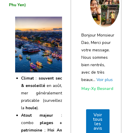
notre voyage
Phu Yen)
et de votre
agence
Bonjour Monsieur
Dao, Merci pour
votre message.
Nous sommes
bien rentrés,
avec de très
Climat
:
souvent sec
beaux…
Voir plus
& ensoleillé
en août,
May-Xy Besnard
mer généralement
praticable (surveillez
la
houle
).
Voir
Atout majeur
:
tous
combo
plages +
les
avis
patrimoine
;
Hoi An