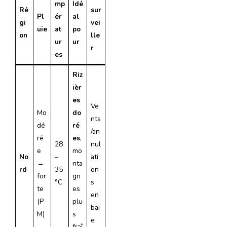
mp
Idé
Ré
sur
Pl
ér
al
gi
vei
uie
at
po
on
lle
ur
ur
r
es
Riz
ièr
es
Ve
Mo
do
nts
dé
ré
/an
ré
es
,
28
nul
e
mo
No
–
ati
→
nta
rd
35
on
for
gn
°C
s
te
es
en
(P
plu
bai
M)
s
e
fraî