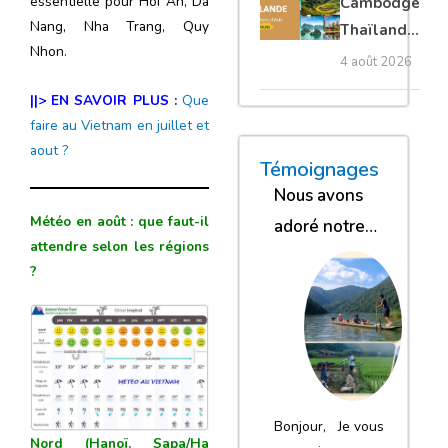
essentielle pour Hoi An, Da
Cambodge
privé
Nang, Nha Trang, Quy
Thaïlande
Nhon.
35 jours :
4 août 2026
grands
||> EN SAVOIR PLUS :
Que
trésors
faire au Vietnam en juillet et
d’Asie
aout ?
« Nous sommes glob
« Nous avons
« Nous gar
Témoignages
Nous avons
Météo en août : que faut-il
adoré notre
attendre selon les régions
séjour
?
Bonjour, Je vous
Nord (Hanoï, Sapa/Ha