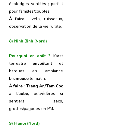
écolodges ventilés ; parfait
pour familles/couples.
À faire
: vélo, ruisseaux,
observation de la vie rurale.
8) Ninh Binh (Nord)
Pourquoi en août ?
Karst
terrestre
envoûtant
et
barques en ambiance
brumeuse
le matin.
À faire
:
Trang An/Tam Coc
à l’aube
, belvédères si
sentiers secs,
grottes/pagodes en PM.
9) Hanoï (Nord)