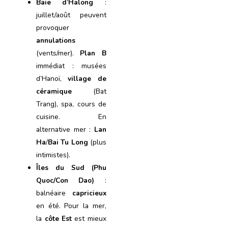
Baie d’Halong
:
juillet/août peuvent
provoquer
annulations
(vents/mer).
Plan B
immédiat : musées
d’Hanoï,
village de
céramique
(Bat
Trang), spa, cours de
cuisine. En
alternative mer :
Lan
Ha
/
Bai Tu Long
(plus
intimistes).
Îles du Sud (Phu
Quoc/Con Dao)
:
balnéaire
capricieux
en été. Pour la mer,
la
côte Est
est mieux