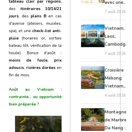
tableau clair par régions
,
avec une
des
itinéraires 10/14/21
agence
7 août 2026
jours
, des
plans B
en cas
locale :
d’averse (ateliers, musées,
guide
Vietnam,
spa), et une
check-list anti-
complet
Laos,
pluie
(horaires or, sorties
Cambodge,
bateau tôt, vérification de la
Thaïlande :
houle). Bonus d’août :
7 août 2026
voyage
moins de foule
,
prix
adoucis
,
rizières dorées
en
authentique
Croisière
fin de mois.
Mékong
Vietnam,
Août au Vietnam :
Cambodge
4 août 2026
contrainte… ou opportunité
et Laos :
bien préparée ?
guide
Montagnes
complet
de Marbre à
Da Nang :