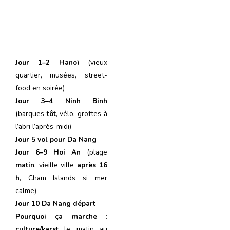
J
our
1–2 Hanoï
(vieux
quartier, musées, street-
food en soirée)
J
our
3–4 Ninh Binh
(barques
tôt
, vélo, grottes à
l’abri l’après-midi)
J
our
5 vol pour Da Nang
J
our
6–9 Hoi An
(plage
matin
, vieille ville
après 16
h
, Cham Islands si mer
calme)
J
our
10 Da Nang départ
Pourquoi ça marche
:
culture/karst
le matin au