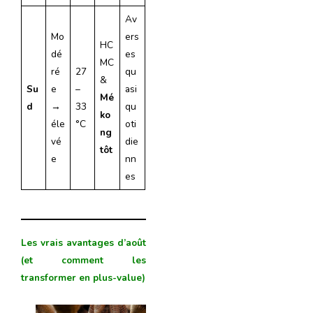
Av
Mo
ers
HC
dé
es
MC
ré
27
qu
&
Su
e
–
asi
Mé
d
→
33
qu
ko
éle
°C
oti
ng
vé
die
tôt
e
nn
es
Les vrais avantages d’août
(et comment les
transformer en plus-value)