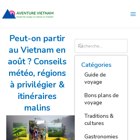
Aller
Ma
au
Me
contenu
Peut-on partir
au Vietnam en
août ? Conseils
Catégories
météo, régions
Guide de
voyage
à privilégier &
itinéraires
Bons plans de
voyage
malins
Traditions &
cultures
Gastronomies