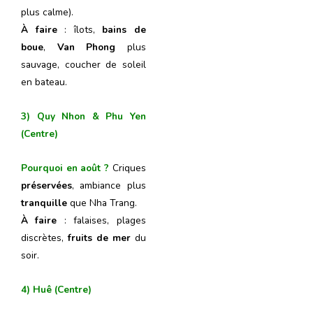
plus calme).
À faire
: îlots,
bains de
boue
,
Van Phong
plus
sauvage, coucher de soleil
en bateau.
3) Quy Nhon & Phu Yen
(Centre)
Pourquoi en août ?
Criques
préservées
, ambiance plus
tranquille
que Nha Trang.
À faire
: falaises, plages
discrètes,
fruits de mer
du
soir.
4) Huê (Centre)