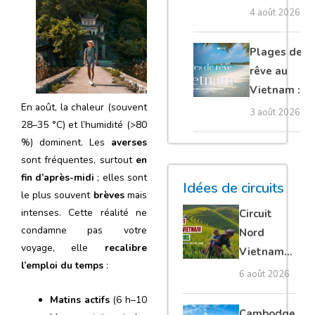
que voir et
4 août 2026
comment
organiser sa
Plages de
visite ?
rêve au
Vietnam :
En août, la chaleur (souvent
les plus
3 août 2026
28–35 °C) et l’humidité (>80
belles à
%) dominent. Les
averses
découvrir
sont fréquentes, surtout
en
fin d’après-midi
; elles sont
Idées de circuits
le plus souvent
brèves
mais
intenses. Cette réalité ne
Circuit
condamne pas votre
Nord
voyage, elle
recalibre
Vietnam
l’emploi du temps
:
15 jours :
6 août 2026
Ha Giang
Matins actifs
(6 h–10
loop en
Cambodge