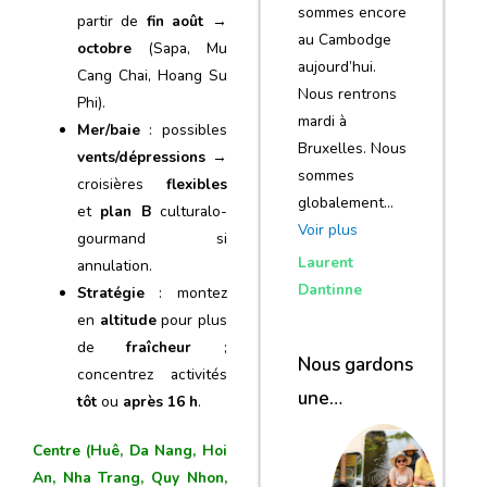
sommes encore
partir de
fin août →
au Cambodge
octobre
(Sapa, Mu
aujourd’hui.
Cang Chai, Hoang Su
Nous rentrons
Phi).
mardi à
Mer/baie
: possibles
Bruxelles. Nous
vents/dépressions
→
sommes
croisières
flexibles
globalement…
et
plan B
culturalo-
Voir plus
gourmand si
Laurent
annulation.
Dantinne
Stratégie
: montez
en
altitude
pour plus
de
fraîcheur
;
Nous gardons
concentrez activités
une
tôt
ou
après 16 h
.
excellente
Centre (Huê, Da Nang, Hoi
impression de
An, Nha Trang, Quy Nhon,