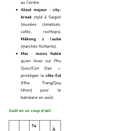
au Centre.
Atout majeur
:
city-
break
stylé à Saigon
(musées climatisés,
cafés, rooftops),
Mékong
à l’
aube
(marchés flottants).
Mer
:
moins fiable
qu’en hiver sur Phu
Quoc/Con Dao →
privilégier la
côte Est
(Nha Trang/Quy
Nhon) pour le
balnéaire en août.
Août en un coup d’œil
Te
À