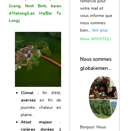
remercie pour
Giang, Ninh Binh, baies
votre mail et
d’Halong/Lan Ha/Bai Tu
vous informe que
Long)
nous sommes
bien…
Voir plus
Mme APOSTOLI
Nous sommes
globalement
satisfaits du
voyage
Climat
: fin d’été,
averses
en fin de
journée, chaleur en
plaine.
Atout majeur
:
Bonjour. Nous
rizières dorées
à