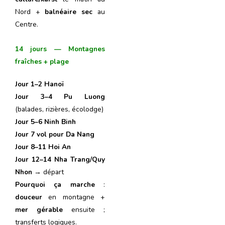
Nord +
balnéaire sec
au
Centre.
14 jours — Montagnes
fraîches + plage
J
our
1–2 Hanoï
J
our
3–4 Pu Luong
(balades, rizières, écolodge)
J
our
5–6 Ninh Binh
J
our
7 vol pour Da Nang
J
our
8–11 Hoi An
J
our
12–14 Nha Trang/Quy
Nhon
→ départ
Pourquoi ça marche
:
douceur
en montagne +
mer gérable
ensuite ;
transferts logiques.