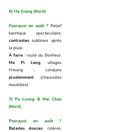
6) Ha Giang (Nord)
Pourquoi en août ?
Relief
karstique spectaculaire,
contrastes
sublimes après
la pluie.
À faire
: route du Bonheur,
Ma Pi Leng
, villages
H’mong ; conduire
prudemment
(chaussées
mouillées).
7) Pu Luong & Mai Chau
(Nord)
Pourquoi en août ?
Balades douces
, rizières,