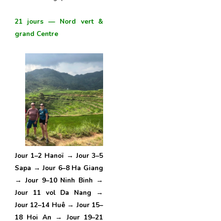
21 jours — Nord vert &
grand Centre
J
our
1–2 Hanoï
→
J
our
3–5
Sapa
→
J
our
6–8 Ha Giang
→
J
our
9–10 Ninh Binh
→
J
our
11 vol Da Nang
→
J
our
12–14 Huê
→
J
our
15–
18 Hoi An
→
J
our
19–21