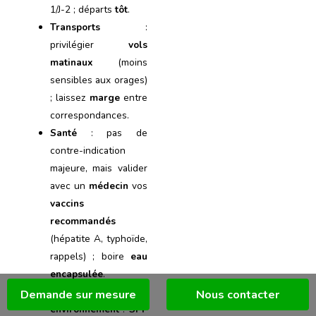
1/J-2 ; départs
tôt
.
Transports
:
privilégier
vols
matinaux
(moins
sensibles aux orages)
; laissez
marge
entre
correspondances.
Santé
: pas de
contre-indication
majeure, mais valider
avec un
médecin
vos
vaccins
recommandés
(hépatite A, typhoïde,
rappels) ; boire
eau
encapsulée
.
Éthique &
Demande sur mesure
Nous contacter
environnement
:
SPF