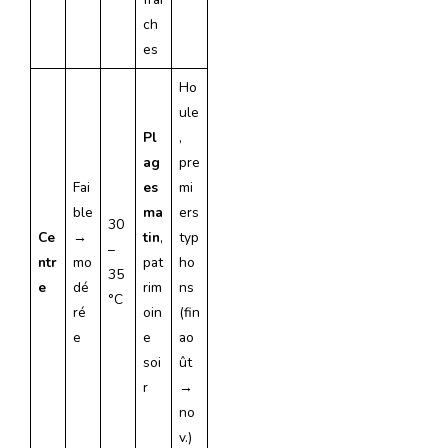
ch
es
Ho
ule
Pl
,
ag
pre
Fai
es
mi
ble
ma
ers
30
Ce
→
tin
,
typ
–
ntr
mo
pat
ho
35
e
dé
rim
ns
°C
ré
oin
(fin
e
e
ao
soi
ût
r
→
no
v.)