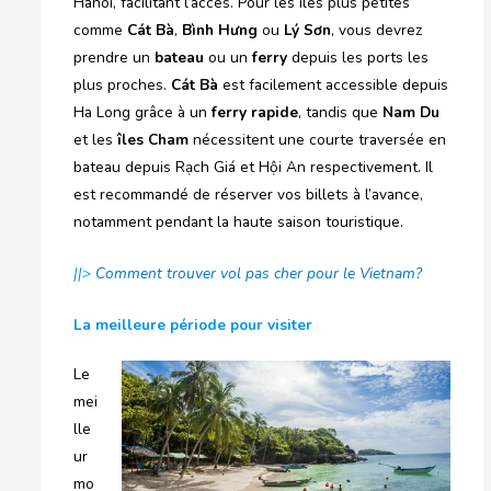
Hanoï, facilitant l’accès. Pour les îles plus petites
comme
Cát Bà
,
Bình Hưng
ou
Lý Sơn
, vous devrez
prendre un
bateau
ou un
ferry
depuis les ports les
plus proches.
Cát Bà
est facilement accessible depuis
Ha Long grâce à un
ferry rapide
, tandis que
Nam Du
et les
îles Cham
nécessitent une courte traversée en
bateau depuis Rạch Giá et Hội An respectivement. Il
est recommandé de réserver vos billets à l’avance,
notamment pendant la haute saison touristique.
||>
Comment trouver vol pas cher pour le Vietnam?
La meilleure période pour visiter
Le
mei
lle
ur
mo