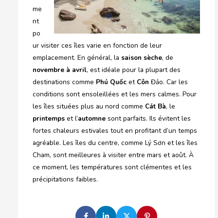
me
nt
po
ur visiter ces îles varie en fonction de leur
emplacement. En général, la
saison sèche
, de
novembre à avril
, est idéale pour la plupart des
destinations comme
Phú Quốc
et
Côn
Đảo. Car les
conditions sont ensoleillées et les mers calmes. Pour
les îles situées plus au nord comme
Cát Bà
, le
printemps
et l’
automne
sont parfaits. Ils évitent les
fortes chaleurs estivales tout en profitant d’un temps
agréable. Les îles du centre, comme Lý Sơn et les îles
Cham, sont meilleures à visiter entre mars et août. À
ce moment, les températures sont clémentes et les
précipitations faibles.