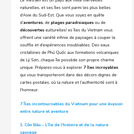
Le Vietnam est un pays aux mille merveilles
naturelles, et ses îles sont parmi les plus belles
d’Asie du Sud-Est. Que vous soyez en quête
d’
aventures
, de
plages paradisiaques
ou de
découvertes c
ulturelles! es îles du Vietnam vous
offrent une variété infinie de paysages à couper le
souffle et d’expériences inoubliables. Des eaux
cristallines de Phú Quốc aux formations volcaniques
de Lý Sơn, chaque île possède son propre charme
unique. Préparez-vous à explorer
7 îles incroyables
qui vous transporteront dans des décors dignes de
cartes postales, où la nature et l’authenticité sont à
l’honneur.
7 Îles incontournables du Vietnam pour une évasion
entre nature et aventure
1. Côn Đảo – L’île de l’histoire et de la nature
sauvage