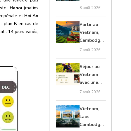
guide
iste :
Hanoï
(matins
8 août 2026
ultime pour
’impériale et
Hoi An
les
 : plan B en cas de
Partir au
voyageurs
at : 14 jours variés,
Vietnam,
Cambodge
et Laos :
7 août 2026
voyage
authentique
Séjour au
Vietnam
avec une
agence
7 août 2026
locale :
guide
Vietnam,
complet
Laos,
Cambodge,