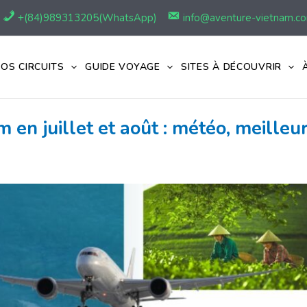
+(84)989313205(WhatsApp)
info@aventure-vietnam.c
OS CIRCUITS
GUIDE VOYAGE
SITES À DÉCOUVRIR
m en juillet et août : météo, meilleu