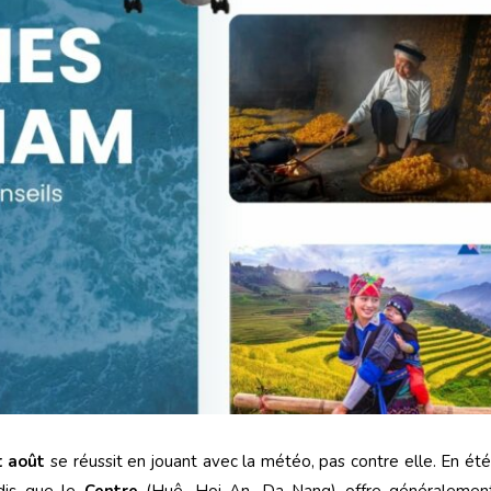
t août
se réussit en jouant avec la météo, pas contre elle. En été
ndis que le
Centre
(Huê, Hoi An, Da Nang) offre généralement