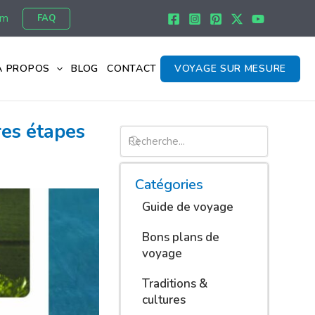
om
FAQ
À PROPOS
BLOG
CONTACT
VOYAGE SUR MESURE
res étapes
Catégories
Guide de voyage
Bons plans de
voyage
Traditions &
cultures