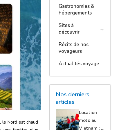
Gastronomies &
hébergements
Sites à
découvrir
Récits de nos
voyageurs
Actualités voyage
Nos derniers
articles
Location
moto au
, le Nord est chaud
Vietnam : le
 une fenêtre plus