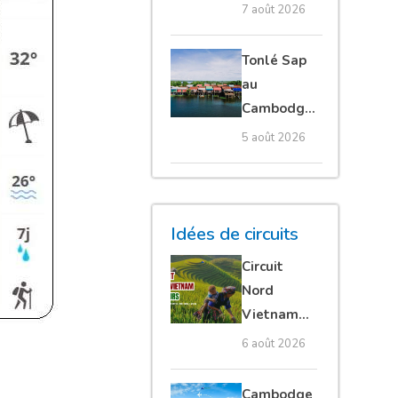
Thaïlande :
7 août 2026
voyage
authentique
Tonlé Sap
au
Cambodge :
villages
5 août 2026
flottants,
meilleure
saison et
conseils
Idées de circuits
pour bien le
Circuit
visiter
Nord
Vietnam
15 jours :
6 août 2026
Ha Giang
loop en
Cambodge