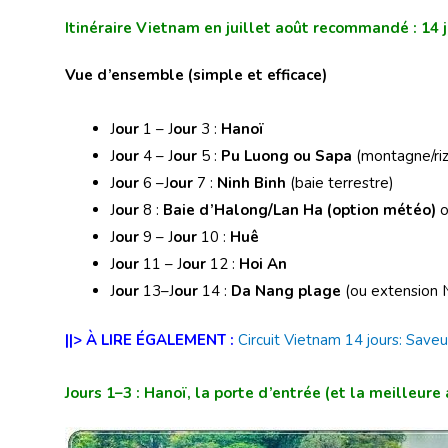
Itinéraire Vietnam en juillet août
recommandé : 14 jo
Vue d’ensemble (simple et efficace)
J
our
1 – J
our
3 :
Hanoï
J
our
4 – J
our
5 :
Pu Luong ou Sapa
(montagne/riz
J
our
6 –J
our
7 :
Ninh Binh
(baie terrestre)
J
our
8 :
Baie d’Halong/Lan Ha (option météo)
o
J
our
9 – J
our
10 :
Huê
J
our
11 – J
our
12 :
Hoi An
J
our
13–J
our
14 :
Da Nang plage
(ou extension N
||> À LIRE ÉGALEMENT :
Circuit Vietnam 14 jours: Save
Jours 1–3 : Hanoï, la porte d’entrée (et la meilleure