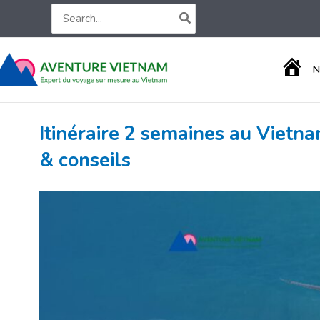
Aller
Search
for:
au
contenu
A
N
C
C
U
E
Itinéraire 2 semaines au Vietna
I
L
& conseils