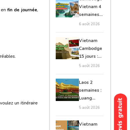
moto, Ninh
Vietnam 4
t en
fin de journée
,
Binh, Lan
semaines :
Ha
Angkor,
6 août 2026
Tonkin
secret &
Vietnam
Mékong
Cambodge
15 jours :
gréables.
Hanoi,
5 août 2026
Mékong,
Angkor,
Laos 2
Tonlé Sap
semaines :
Luang
oulez un itinéraire
Prabang,
5 août 2026
Vang
Vieng,
Vietnam
Vientiane