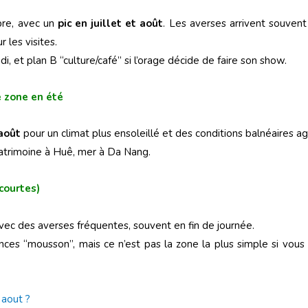
bre, avec un
pic en juillet et août
. Les averses arrivent souven
 les visites.
idi, et plan B “culture/café” si l’orage décide de faire son show.
e zone en été
 août
pour un climat plus ensoleillé et des conditions balnéaires a
 patrimoine à Huê, mer à Da Nang.
courtes)
ec des averses fréquentes, souvent en fin de journée.
ces “mousson”, mais ce n’est pas la zone la plus simple si vous v
 aout ?