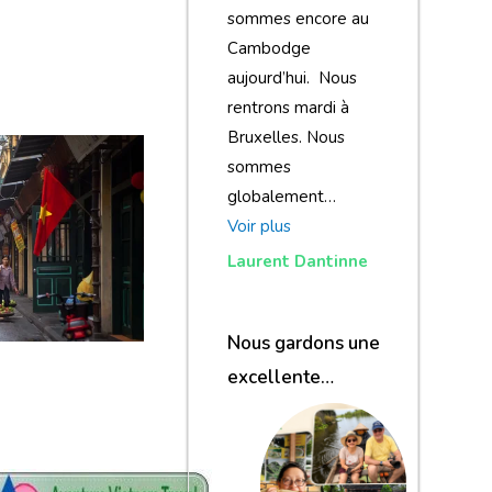
sommes encore au
Cambodge
aujourd’hui. Nous
rentrons mardi à
Bruxelles. Nous
sommes
globalement…
Voir plus
Laurent Dantinne
Nous gardons une
excellente
impression de
notre voyage et de
votre agence