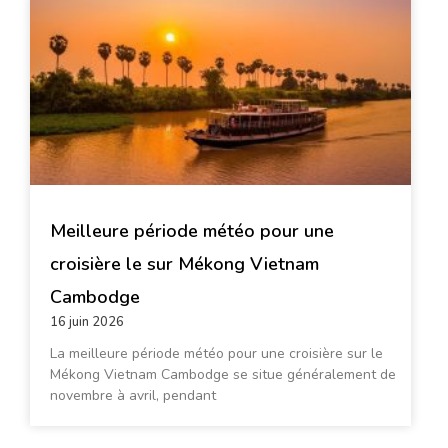
P
P
P
P
P
P
P
P
P
P
P
P
P
a
a
a
a
a
a
a
a
a
a
a
a
a
g
g
g
g
g
g
g
g
g
g
g
g
g
e
e
e
e
e
e
e
e
e
e
e
e
e
Meilleure période météo pour une
croisière le sur Mékong Vietnam
Cambodge
16 juin 2026
La meilleure période météo pour une croisière sur le
Mékong Vietnam Cambodge se situe généralement de
novembre à avril, pendant