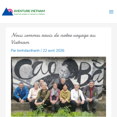
Aller
Ma
au
Me
contenu
Nous sommes ravis de notre voyage au
Vietnam
Par
binhdaothanh
/
22 avril 2026