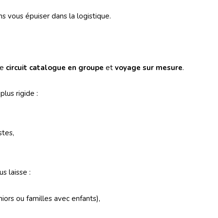
s vous épuiser dans la logistique.
re
circuit catalogue en groupe
et
voyage sur mesure
.
lus rigide :
stes,
 laisse :
ors ou familles avec enfants),