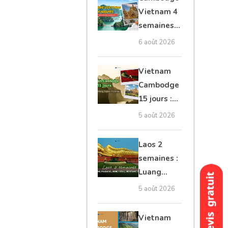
moto, Ninh
Vietnam 4
Binh, Lan
semaines :
Ha
Angkor,
6 août 2026
Tonkin
secret &
Vietnam
Mékong
Cambodge
15 jours :
Hanoi,
5 août 2026
Mékong,
Angkor,
Laos 2
Tonlé Sap
semaines :
Luang
Prabang,
5 août 2026
Vang
Vieng,
Vietnam
Vientiane