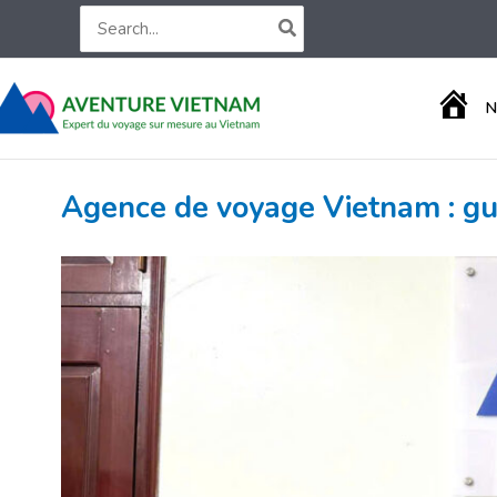
Aller
Search
for:
au
contenu
A
N
C
C
U
E
Agence de voyage Vietnam : gu
I
L