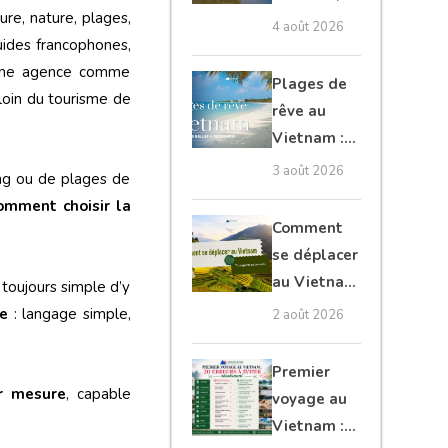
ure, nature, plages,
Cambodge
4 août 2026
guides francophones,
et Laos :
t une agence comme
guide
Plages de
 loin du tourisme de
complet
rêve au
Vietnam :
les plus
3 août 2026
ong ou de plages de
belles à
omment choisir la
découvrir
Comment
se déplacer
au Vietnam
 toujours simple d’y
: transports
ne
: langage simple,
2 août 2026
et conseils
Premier
ur mesure
, capable
voyage au
Vietnam :