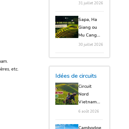
20 erreurs à
31 juillet 2026
éviter
absolument
Sapa, Ha
Giang ou
Mu Cang
Chai :
30 juillet 2026
quelle
étape
tnam.
choisir ?
ères, etc.
Idées de circuits
Circuit
Nord
Vietnam
15 jours :
6 août 2026
Ha Giang
loop en
Cambodge