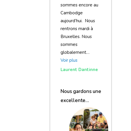
sommes encore au
Cambodge
aujourd’hui. Nous
rentrons mardi à
Bruxelles. Nous
sommes
globalement…
Voir plus
Laurent Dantinne
Nous gardons une
excellente
impression de
notre voyage et de
votre agence