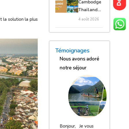
Cambodge
privé
Thaïlande
35 jours :
 la solution la plus
4 août 2026
grands
trésors
d’Asie
« Nous sommes globalement
« Nous gardons une excell
« Nous avons adoré n
Témoignages
Nous avons adoré
notre séjour
Bonjour, Je vous