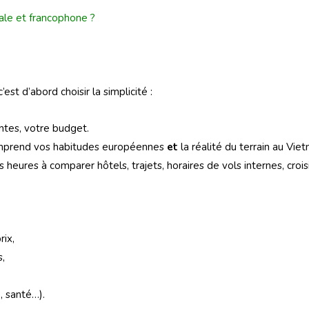
ale et francophone
?
 c’est d’abord choisir la simplicité :
intes, votre budget.
 comprend vos habitudes européennes
et
la réalité du terrain au Vie
eures à comparer hôtels, trajets, horaires de vols internes, croisi
rix,
s,
, santé…).