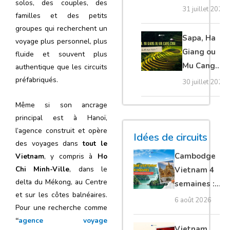
solos, des couples, des
20 erreurs à
31 juillet 2026
familles et des petits
éviter
groupes qui recherchent un
absolument
Sapa, Ha
voyage plus personnel, plus
Giang ou
fluide et souvent plus
Mu Cang
authentique que les circuits
Chai :
préfabriqués.
30 juillet 2026
quelle
Même si son ancrage
étape
principal est à Hanoï,
choisir ?
l’agence construit et opère
Idées de circuits
des voyages dans
tout le
Cambodge
Vietnam
, y compris à
Ho
Chi Minh-Ville
, dans le
Vietnam 4
delta du Mékong, au Centre
semaines :
et sur les côtes balnéaires.
Angkor,
6 août 2026
Pour une recherche comme
Tonkin
“
agence voyage
secret &
Vietnam