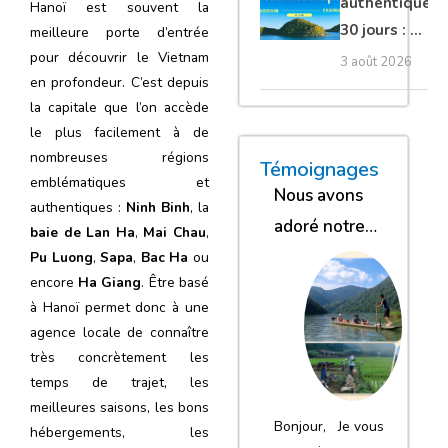
authentique
Hanoï est souvent la
30 jours : Du
meilleure porte d’entrée
nord secret
pour découvrir le Vietnam
3 août 2026
en profondeur. C’est depuis
au sud et
la capitale que l’on accède
plage Phu
le plus facilement à de
Quoc
nombreuses régions
« Nous sommes glob
« Nous avons
« Nous gar
Témoignages
emblématiques et
Nous avons
authentiques :
Ninh Binh
, la
adoré notre
baie de Lan Ha
,
Mai Chau
,
séjour
Pu Luong
,
Sapa
,
Bac Ha
ou
encore
Ha Giang
. Être basé
à Hanoï permet donc à une
agence locale de connaître
très concrètement les
temps de trajet, les
meilleures saisons, les bons
Bonjour, Je vous
hébergements, les