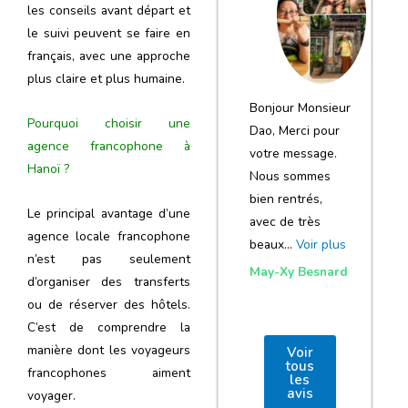
notre voyage
les conseils avant départ et
le suivi peuvent se faire en
et de votre
français, avec une approche
agence
plus claire et plus humaine.
Bonjour Monsieur
Pourquoi choisir une
Dao, Merci pour
agence francophone à
votre message.
Hanoï ?
Nous sommes
bien rentrés,
Le principal avantage d’une
avec de très
agence locale francophone
beaux…
Voir plus
n’est pas seulement
May-Xy Besnard
d’organiser des transferts
ou de réserver des hôtels.
C’est de comprendre la
manière dont les voyageurs
Voir
tous
francophones aiment
les
avis
voyager.