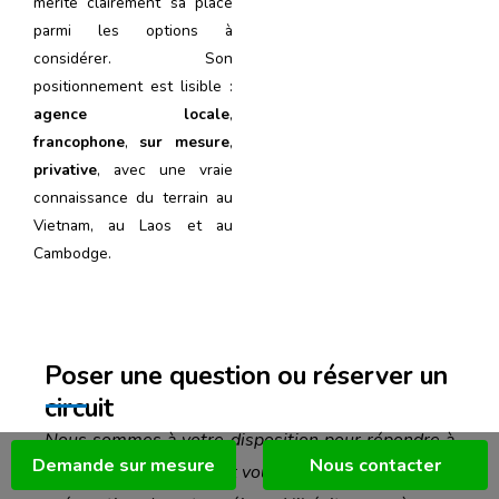
mérite clairement sa place
parmi les options à
considérer. Son
positionnement est lisible :
agence locale
,
francophone
,
sur mesure
,
privative
, avec une vraie
connaissance du terrain au
Vietnam, au Laos et au
Cambodge.
Poser une question ou réserver un
circuit
Nous sommes à votre disposition pour répondre à
Demande sur mesure
Nous contacter
toutes vos questions et vous accompagner dans la