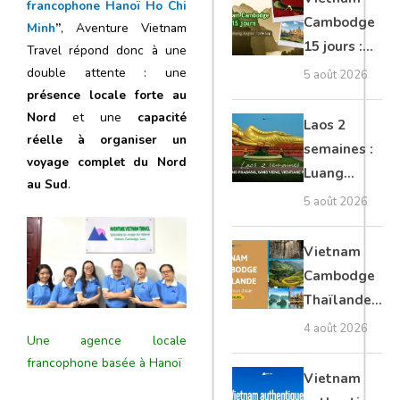
francophone Hanoï Ho Chi
Mékong
Cambodge
Minh
”
, Aventure Vietnam
15 jours :
Travel répond donc à une
Hanoi,
double attente : une
5 août 2026
Mékong,
présence locale forte au
Nord
et une
capacité
Angkor,
Laos 2
réelle à organiser un
Tonlé Sap
semaines :
voyage complet du Nord
Luang
au Sud
.
Prabang,
5 août 2026
Vang Vieng,
Vientiane
Vietnam
privé
Cambodge
Thaïlande
35 jours :
4 août 2026
Une agence locale
grands
francophone basée à Hanoï
trésors
Vietnam
d’Asie