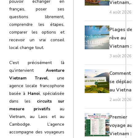
pouvoir échanger en
Vietnam,
français, poser ses
Cambodge
4 août 2026
questions librement,
et Laos :
comprendre les étapes,
guide
Plages de
comparer les options et
complet
rêve au
recevoir un vrai conseil
Vietnam :
local change tout.
les plus
3 août 2026
belles à
C’est précisément là
qu’intervient
Aventure
découvrir
Comment
Vietnam Travel
, une
se déplacer
agence locale francophone
au Vietnam
basée à
Hanoï
, spécialisée
: transports
2 août 2026
dans les
circuits sur
et conseils
mesure privatifs
au
Vietnam, au Laos et au
Premier
Cambodge. L’agence
voyage au
accompagne des voyageurs
Vietnam :