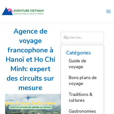
Aller
Ma
au
Me
contenu
Agence de
voyage
francophone à
Catégories
Hanoï et Ho Chi
Guide de
voyage
Minh: expert
des circuits sur
Bons plans de
voyage
mesure
Traditions &
cultures
Gastronomies