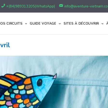
+(84)989313205(WhatsApp)
info@aventure-vietnam.c
OS CIRCUITS
GUIDE VOYAGE
SITES À DÉCOUVRIR
vril