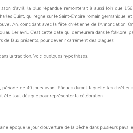
oisson d’avril, la plus répandue remonterait à aussi loin que 15
Charles Quint, qui règne sur le Saint-Empire romain germanique, e
ouvel An, coïncidant avec la fête chrétienne de l’Annonciation. O
qu’au 1er avril. C’est cette date qui demeurera dans le folklore, p
rs de faux présents, pour devenir carrément des blagues.
 dans la tradition. Voici quelques hypothèses.
, période de 40 jours avant Pâques durant laquelle les chrétie
it été tout désigné pour représenter la célébration.
taine époque le jour d’ouverture de la pêche dans plusieurs pays, 