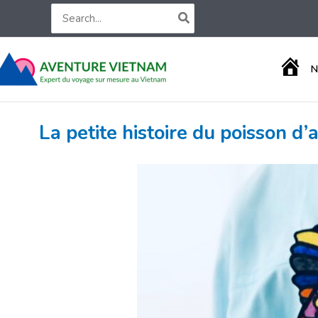
Aller
Search
for:
au
contenu
A
N
C
C
U
E
La petite histoire du poisson d’a
I
L