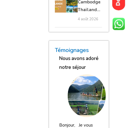
Cambodge
privé
Thaïlande
35 jours :
4 août 2026
grands
trésors
d’Asie
« Nous sommes globalement
« Nous gardons une excell
« Nous avons adoré n
Témoignages
Nous avons adoré
notre séjour
Bonjour, Je vous