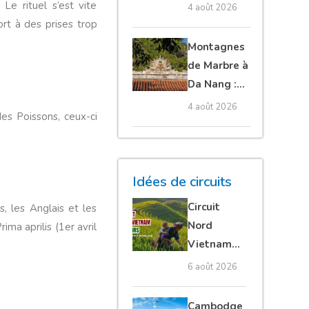
Cambodge
 Le rituel s’est vite
4 août 2026
et Laos :
ort à des prises trop
guide
Montagnes
complet
de Marbre à
Da Nang :
que voir et
4 août 2026
des Poissons, ceux-ci
comment
organiser sa
visite ?
Idées de circuits
Circuit
s, les Anglais et les
Nord
ima aprilis (1er avril
Vietnam
15 jours :
6 août 2026
Ha Giang
loop en
Cambodge