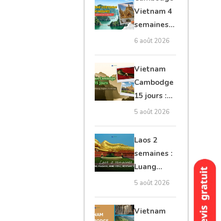
moto, Ninh
Vietnam 4
Binh, Lan
semaines :
Ha
Angkor,
6 août 2026
Tonkin
secret &
Vietnam
Mékong
Cambodge
15 jours :
Hanoi,
5 août 2026
Mékong,
Angkor,
Laos 2
Tonlé Sap
semaines :
Luang
Prabang,
5 août 2026
Vang
Vieng,
Vietnam
Vientiane