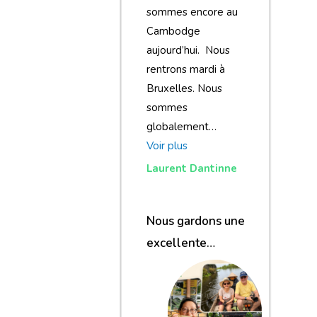
sommes encore au
Cambodge
aujourd’hui. Nous
rentrons mardi à
Bruxelles. Nous
sommes
globalement…
Voir plus
Laurent Dantinne
Nous gardons une
excellente
impression de
notre voyage et de
votre agence