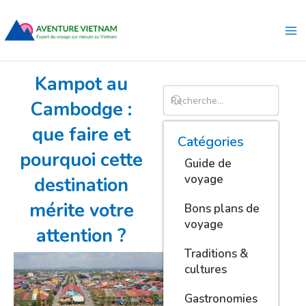
Aller
Ma
au
Me
contenu
Kampot au
Cambodge :
que faire et
Catégories
pourquoi cette
Guide de
voyage
destination
mérite votre
Bons plans de
voyage
attention ?
Traditions &
cultures
Gastronomies