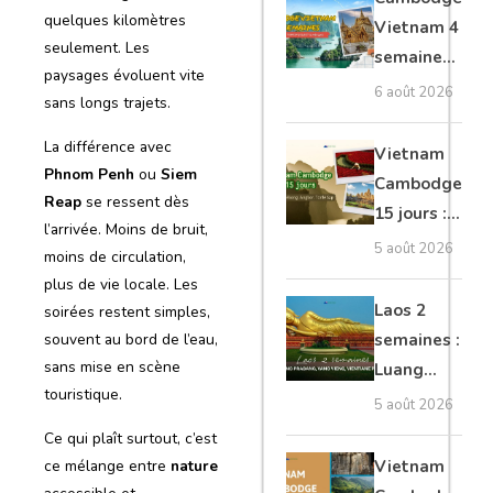
moto, Ninh
quelques kilomètres
Vietnam 4
seulement. Les
Binh, Lan
semaines :
paysages évoluent vite
Ha
Angkor,
6 août 2026
sans longs trajets.
Tonkin
secret &
La différence avec
Vietnam
Phnom Penh
ou
Siem
Mékong
Cambodge
Reap
se ressent dès
15 jours :
l’arrivée. Moins de bruit,
Hanoi,
5 août 2026
moins de circulation,
Mékong,
plus de vie locale. Les
Angkor,
Laos 2
soirées restent simples,
Tonlé Sap
semaines :
souvent au bord de l’eau,
sans mise en scène
Luang
touristique.
Prabang,
5 août 2026
Vang
Ce qui plaît surtout, c’est
Vieng,
Vietnam
ce mélange entre
nature
Vientiane