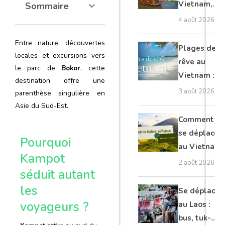
Vietnam,
Sommaire
Cambodge
4 août 2026
et Laos :
Entre nature, découvertes
guide
Plages de
locales et excursions vers
complet
rêve au
le parc de
Bokor
, cette
Vietnam :
destination offre une
les plus
3 août 2026
parenthèse singulière en
belles à
Asie du Sud-Est.
découvrir
Comment
se déplacer
Pourquoi
au Vietnam
Kampot
: transports
2 août 2026
séduit autant
et conseils
les
Se déplacer
voyageurs ?
au Laos :
bus, tuk-