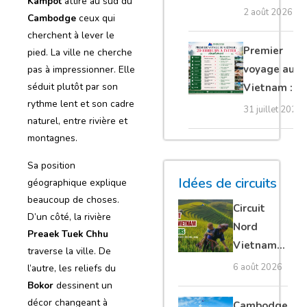
Kampot
attire au sud du
tuk, bateau,
2 août 2026
Cambodge
ceux qui
avion et
cherchent à lever le
voiture
Premier
pied. La ville ne cherche
voyage au
pas à impressionner. Elle
séduit plutôt par son
Vietnam :
rythme lent et son cadre
20 erreurs à
31 juillet 2026
naturel, entre rivière et
éviter
montagnes.
absolument
Sa position
Idées de circuits
géographique explique
beaucoup de choses.
Circuit
D’un côté, la rivière
Nord
Preaek Tuek Chhu
Vietnam
traverse la ville. De
15 jours :
6 août 2026
l’autre, les reliefs du
Ha Giang
Bokor
dessinent un
loop en
décor changeant à
Cambodge