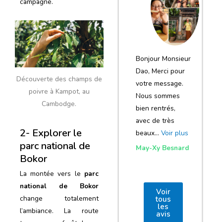
campagne.
notre voyage
et de votre
agence
Bonjour Monsieur
Dao, Merci pour
Découverte des champs de
votre message.
poivre à Kampot, au
Nous sommes
Cambodge.
bien rentrés,
avec de très
2- Explorer le
beaux…
Voir plus
parc national de
May-Xy Besnard
Bokor
La montée vers le
parc
national de Bokor
Voir
change totalement
tous
les
l’ambiance. La route
avis