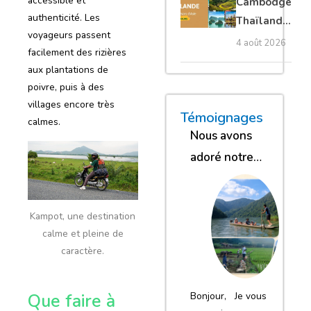
accessible et
Cambodge
privé
authenticité. Les
Thaïlande
voyageurs passent
35 jours :
4 août 2026
facilement des rizières
grands
aux plantations de
trésors
poivre, puis à des
d’Asie
villages encore très
« Nous sommes glob
« Nous avons
« Nous gar
Témoignages
calmes.
Nous avons
adoré notre
séjour
Kampot, une destination
calme et pleine de
caractère.
Que faire à
Bonjour, Je vous