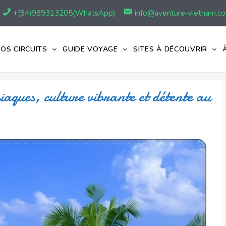
+(84)989313205(WhatsApp)
info@aventure-vietnam.c
OS CIRCUITS
GUIDE VOYAGE
SITES À DÉCOUVRIR
ques, culture vibrante et détente au