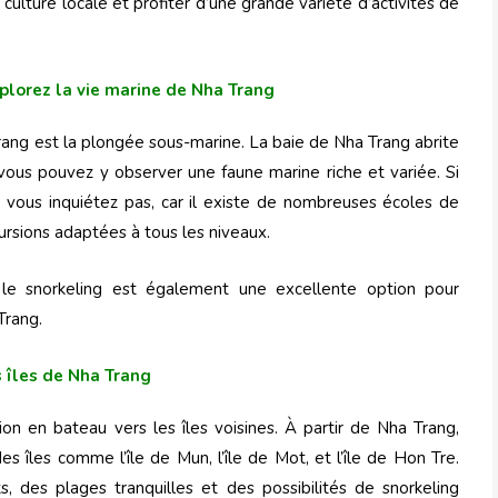
culture locale et profiter d’une grande variété d’activités de
plorez la vie marine de Nha Trang
Trang est la plongée sous-marine. La baie de Nha Trang abrite
 vous pouvez y observer une faune marine riche et variée. Si
 vous inquiétez pas, car il existe de nombreuses écoles de
ursions adaptées à tous les niveaux.
 le snorkeling est également une excellente option pour
Trang.
s îles de Nha Trang
sion en bateau vers les îles voisines. À partir de Nha Trang,
s îles comme l’île de Mun, l’île de Mot, et l’île de Hon Tre.
, des plages tranquilles et des possibilités de snorkeling