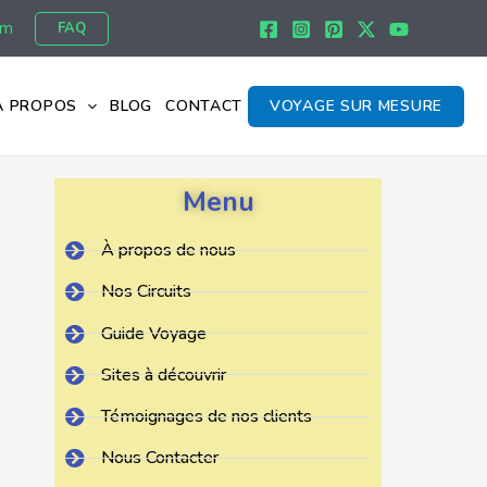
om
FAQ
À PROPOS
BLOG
CONTACT
VOYAGE SUR MESURE
Menu
À propos de nous
Nos Circuits
Guide Voyage
Sites à découvrir
Témoignages de nos clients
Nous Contacter