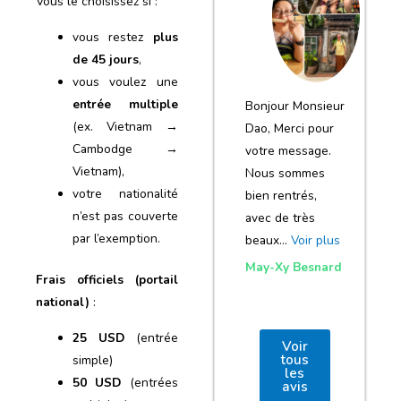
Vous le choisissez si :
notre voyage
et de votre
vous restez
plus
de 45 jours
,
agence
vous voulez une
entrée multiple
Bonjour Monsieur
(ex. Vietnam →
Dao, Merci pour
Cambodge →
votre message.
Vietnam),
Nous sommes
votre nationalité
bien rentrés,
n’est pas couverte
avec de très
par l’exemption.
beaux…
Voir plus
May-Xy Besnard
Frais officiels (portail
national)
:
25 USD
(entrée
Voir
tous
simple)
les
50 USD
(entrées
avis