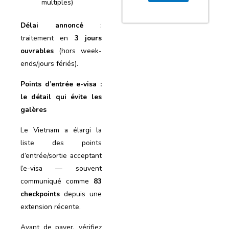
multiples)
Délai annoncé
:
traitement en
3 jours
ouvrables
(hors week-
ends/jours fériés).
Points d’entrée e-visa :
le détail qui évite les
galères
Le Vietnam a élargi la
liste des points
d’entrée/sortie acceptant
l’e-visa — souvent
communiqué comme
83
checkpoints
depuis une
extension récente.
Avant de payer, vérifiez