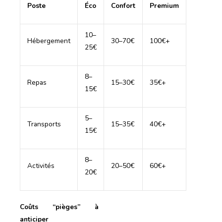
Poste
Éco
Confort
Premium
10–
Hébergement
30–70€
100€+
25€
8–
Repas
15–30€
35€+
15€
5–
Transports
15–35€
40€+
15€
8–
Activités
20–50€
60€+
20€
Coûts “pièges” à
anticiper