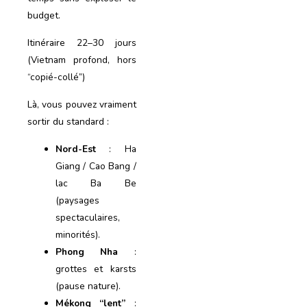
budget.
Itinéraire 22–30 jours
(Vietnam profond, hors
“copié-collé”)
Là, vous pouvez vraiment
sortir du standard :
Nord-Est
: Ha
Giang / Cao Bang /
lac Ba Be
(paysages
spectaculaires,
minorités).
Phong Nha
:
grottes et karsts
(pause nature).
Mékong “lent”
: