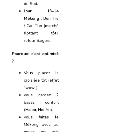
du Sud.
Jour 13–14
Mékong
: Ben Tre
/ Can Tho (marché
flottant tôt),
retour Saigon.
Pourquoi c’est optimisé
?
Vous placez la
croisière tôt (effet
“wow”),
vous gardez 2
bases confort
(Hanoï, Hoi An),
vous faites le
Mékong avec au
moins une nuit