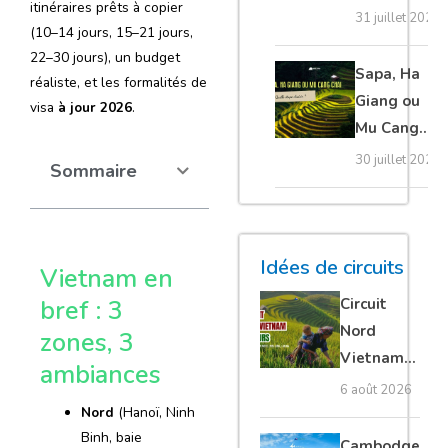
itinéraires prêts à copier
20 erreurs à
31 juillet 2026
(10–14 jours, 15–21 jours,
éviter
22–30 jours), un budget
absolument
Sapa, Ha
réaliste, et les formalités de
Giang ou
visa
à jour 2026
.
Mu Cang
Chai :
30 juillet 2026
Sommaire
quelle
étape
choisir ?
Idées de circuits
Vietnam en
Circuit
bref : 3
Nord
zones, 3
Vietnam
ambiances
15 jours :
6 août 2026
Ha Giang
Nord
(Hanoï, Ninh
Binh, baie
loop en
Cambodge