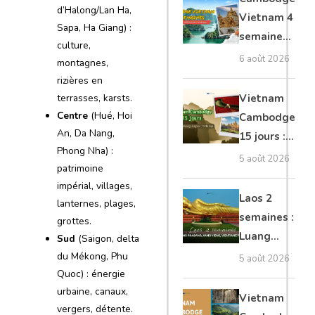
d’Halong/Lan Ha,
moto, Ninh
Vietnam 4
Sapa, Ha Giang) :
Binh, Lan
semaines :
culture,
Ha
Angkor,
6 août 2026
montagnes,
Tonkin
rizières en
secret &
Vietnam
terrasses, karsts.
Mékong
Centre
(Hué, Hoi
Cambodge
An, Da Nang,
15 jours :
Phong Nha) :
Hanoi,
5 août 2026
patrimoine
Mékong,
impérial, villages,
Angkor,
Laos 2
lanternes, plages,
Tonlé Sap
semaines :
grottes.
Luang
Sud
(Saigon, delta
Prabang,
du Mékong, Phu
5 août 2026
Vang
Quoc) : énergie
urbaine, canaux,
Vieng,
Vietnam
vergers, détente.
Vientiane