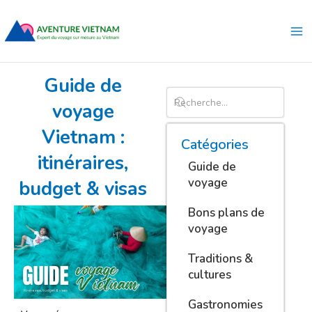
Aller
Ma
au
Me
contenu
Guide de
voyage
Vietnam :
Catégories
itinéraires,
Guide de
voyage
budget & visas
Bons plans de
voyage
Traditions &
cultures
Gastronomies