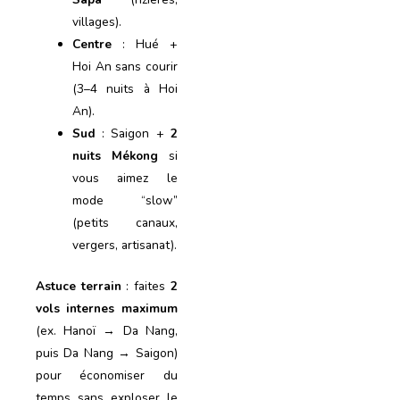
villages).
Centre
: Hué +
Hoi An sans courir
(3–4 nuits à Hoi
An).
Sud
: Saigon +
2
nuits Mékong
si
vous aimez le
mode “slow”
(petits canaux,
vergers, artisanat).
Astuce terrain
: faites
2
vols internes maximum
(ex. Hanoï → Da Nang,
puis Da Nang → Saigon)
pour économiser du
temps sans exploser le