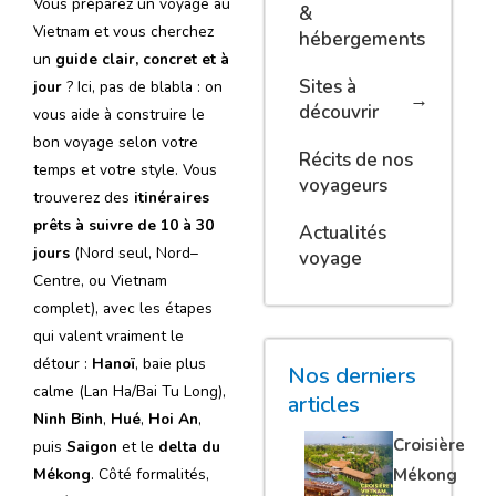
Vous préparez un voyage au
&
Vietnam et vous cherchez
hébergements
un
guide clair, concret et à
Sites à
jour
? Ici, pas de blabla : on
découvrir
vous aide à construire le
bon voyage selon votre
Récits de nos
temps et votre style. Vous
voyageurs
trouverez des
itinéraires
prêts à suivre de 10 à 30
Actualités
jours
(Nord seul, Nord–
voyage
Centre, ou Vietnam
complet), avec les étapes
qui valent vraiment le
détour :
Hanoï
, baie plus
Nos derniers
calme (Lan Ha/Bai Tu Long),
articles
Ninh Binh
,
Hué
,
Hoi An
,
Croisière
puis
Saigon
et le
delta du
Mékong
Mékong
. Côté formalités,