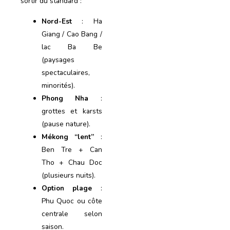
sortir du standard :
Nord-Est
: Ha
Giang / Cao Bang /
lac Ba Be
(paysages
spectaculaires,
minorités).
Phong Nha
:
grottes et karsts
(pause nature).
Mékong “lent”
:
Ben Tre + Can
Tho + Chau Doc
(plusieurs nuits).
Option plage
:
Phu Quoc ou côte
centrale selon
saison.