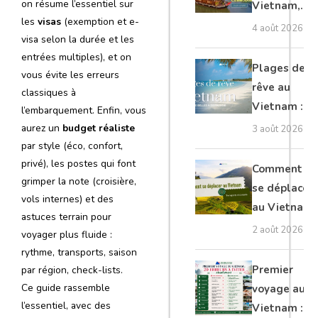
on résume l’essentiel sur
Vietnam,
les
visas
(exemption et e-
Cambodge
4 août 2026
visa selon la durée et les
et Laos :
entrées multiples), et on
guide
Plages de
vous évite les erreurs
complet
rêve au
classiques à
Vietnam :
l’embarquement. Enfin, vous
les plus
aurez un
budget réaliste
3 août 2026
belles à
par style (éco, confort,
découvrir
privé), les postes qui font
Comment
grimper la note (croisière,
se déplacer
vols internes) et des
au Vietnam
astuces terrain pour
: transports
2 août 2026
voyager plus fluide :
et conseils
rythme, transports, saison
Premier
par région, check-lists.
Ce guide rassemble
voyage au
l’essentiel, avec des
Vietnam :