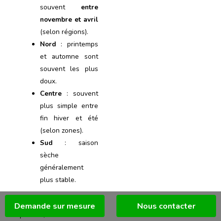
souvent
entre
novembre et avril
(selon régions).
Nord
: printemps
et automne sont
souvent les plus
doux.
Centre
: souvent
plus simple entre
fin hiver et été
(selon zones).
Sud
: saison
sèche
généralement
plus stable.
Pour une planification
Demande sur mesure
Nous contacter
parfaite, raisonnez