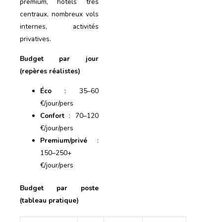
premium, hôtels très
centraux, nombreux vols
internes, activités
privatives.
Budget par jour
(repères réalistes)
Éco
: 35–60
€/jour/pers
Confort
: 70–120
€/jour/pers
Premium/privé
:
150–250+
€/jour/pers
Budget par poste
(tableau pratique)