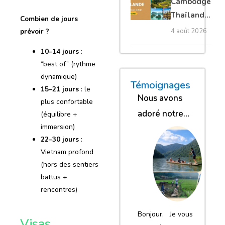
Cambodge
privé
Thaïlande
Combien de jours
35 jours :
prévoir ?
4 août 2026
grands
10–14 jours
:
trésors
“best of” (rythme
d’Asie
dynamique)
« Nous sommes glob
« Nous avons
« Nous gar
Témoignages
15–21 jours
: le
Nous avons
plus confortable
adoré notre
(équilibre +
immersion)
séjour
22–30 jours
:
Vietnam profond
(hors des sentiers
battus +
rencontres)
Bonjour, Je vous
Visas