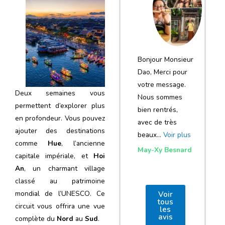
notre voyage
et de votre
agence
Bonjour Monsieur
Dao, Merci pour
votre message.
Deux semaines vous
Nous sommes
permettent d’explorer plus
bien rentrés,
en profondeur. Vous pouvez
avec de très
ajouter des destinations
beaux…
Voir plus
comme
Hue
, l’ancienne
May-Xy Besnard
capitale impériale, et
Hoi
An
, un charmant village
classé au patrimoine
mondial de l’UNESCO. Ce
Voir
tous
circuit vous offrira une vue
les
avis
complète du
Nord
au
Sud
.