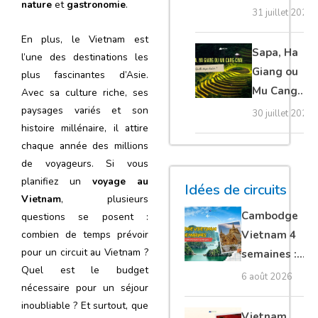
nature
et
gastronomie
.
20 erreurs à
31 juillet 2026
éviter
En plus, le Vietnam est
absolument
Sapa, Ha
l’une des destinations les
Giang ou
plus fascinantes d’Asie.
Mu Cang
Avec sa culture riche, ses
Chai :
paysages variés et son
30 juillet 2026
histoire millénaire, il attire
quelle
chaque année des millions
étape
de voyageurs. Si vous
choisir ?
planifiez un
voyage au
Idées de circuits
Vietnam
, plusieurs
Cambodge
questions se posent :
combien de temps prévoir
Vietnam 4
pour un circuit au Vietnam ?
semaines :
Quel est le budget
Angkor,
6 août 2026
nécessaire pour un séjour
Tonkin
inoubliable ? Et surtout, que
secret &
Vietnam