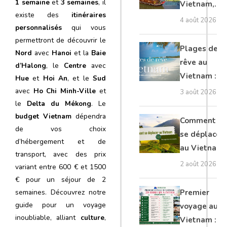
1 semaine
et
3 semaines
, il
Vietnam,
existe des
itinéraires
Cambodge
4 août 2026
personnalisés
qui vous
et Laos :
permettront de découvrir le
guide
Plages de
Nord
avec
Hanoi
et la
Baie
complet
rêve au
d’Halong
, le
Centre
avec
Vietnam :
Hue
et
Hoi An
, et le
Sud
les plus
avec
Ho Chi Minh-Ville
et
3 août 2026
belles à
le
Delta du Mékong
. Le
budget Vietnam
dépendra
découvrir
Comment
de vos choix
se déplacer
d’hébergement et de
au Vietnam
transport, avec des prix
: transports
2 août 2026
variant entre 600 € et 1500
et conseils
€ pour un séjour de 2
semaines. Découvrez notre
Premier
guide pour un voyage
voyage au
inoubliable, alliant
culture
,
Vietnam :