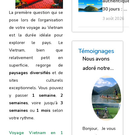
authentique
30 jours : Du
La première question qui se
nord secret
3 août 2026
pose lors de l’organisation
au sud et
de votre voyage au Vietnam
plage Phu
est la durée idéale pour
Quoc
explorer le pays. Le
« Nous sommes glob
« Nous avons
« Nous gar
Témoignages
Vietnam, bien que
relativement petit en
Nous avons
superficie, regorge de
adoré notre
paysages diversifiés
et de
séjour
sites culturels
exceptionnels. Vous pouvez
y passer
1 semaine
,
2
semaines
, voire jusqu’à
3
semaines
ou
1 mois
selon
votre rythme.
Bonjour, Je vous
Voyage Vietnam en 1