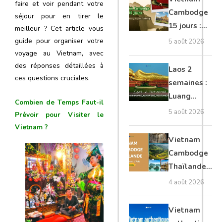
faire et voir pendant votre
Mékong
Cambodge
séjour pour en tirer le
15 jours :
meilleur ? Cet article vous
Hanoi,
guide pour organiser votre
5 août 2026
Mékong,
voyage au Vietnam, avec
des réponses détaillées à
Angkor,
Laos 2
ces questions cruciales.
Tonlé Sap
semaines :
Luang
Combien de Temps Faut-il
Prabang,
5 août 2026
Prévoir pour Visiter le
Vang Vieng,
Vietnam ?
Vientiane
Vietnam
privé
Cambodge
Thaïlande
35 jours :
4 août 2026
grands
trésors
Vietnam
d’Asie