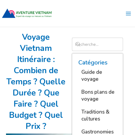
Aller
Ma
au
Me
contenu
Voyage
Vietnam
Itinéraire :
Catégories
Combien de
Guide de
voyage
Temps ? Quelle
Durée ? Que
Bons plans de
voyage
Faire ? Quel
Traditions &
Budget ? Quel
cultures
Prix ?
Gastronomies