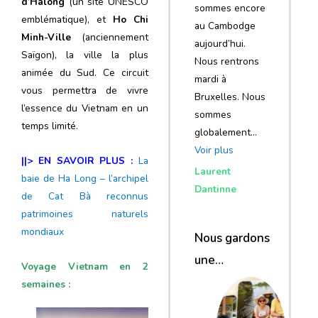
d’Halong
(un site UNESCO
sommes encore
emblématique), et
Ho Chi
au Cambodge
Minh-Ville
(anciennement
aujourd’hui.
Saïgon), la ville la plus
Nous rentrons
animée du Sud. Ce circuit
mardi à
vous permettra de vivre
Bruxelles. Nous
l’essence du Vietnam en un
sommes
temps limité.
globalement…
Voir plus
||> EN SAVOIR PLUS :
La
Laurent
baie de Ha Long – l’archipel
Dantinne
de Cat Bà reconnus
patrimoines naturels
mondiaux
Nous gardons
une
Voyage Vietnam en 2
excellente
semaines :
impression de