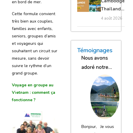
Cambodge
en bord de mer.
privé
Thaïlande
Cette formule convient
35 jours :
4 août 2026
très bien aux couples,
grands
familles avec enfants,
trésors
seniors, groupes d’amis
d’Asie
et voyageurs qui
« Nous sommes glob
« Nous avons
« Nous gar
Témoignages
souhaitent un circuit sur
Nous avons
mesure, sans devoir
suivre le rythme d’un
adoré notre
grand groupe.
séjour
Voyage en groupe au
Vietnam : comment ça
fonctionne ?
Bonjour, Je vous