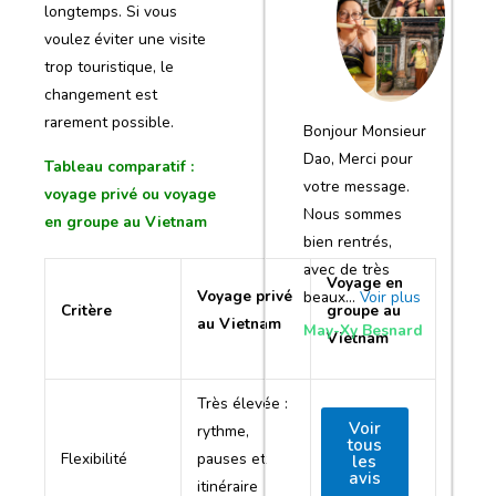
notre voyage
longtemps. Si vous
voulez éviter une visite
et de votre
trop touristique, le
agence
changement est
rarement possible.
Bonjour Monsieur
Dao, Merci pour
Tableau comparatif :
votre message.
voyage privé ou voyage
Nous sommes
en groupe au Vietnam
bien rentrés,
avec de très
Voyage en
Voyage privé
beaux…
Voir plus
Critère
groupe au
au Vietnam
May-Xy Besnard
Vietnam
Très élevée :
Faible :
Voir
rythme,
tous
horaires et
Flexibilité
pauses et
les
programme
avis
itinéraire