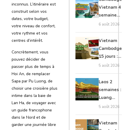
inconnus. L’itinéraire est
moto, Ninh
Vietnam 4
construit selon vos
Binh, Lan
semaines :
dates, votre budget,
Ha
Angkor,
6 août 2026
votre niveau de confort,
Tonkin
votre rythme et vos
secret &
centres d’intérêt.
Vietnam
Mékong
Cambodge
Concrètement, vous
15 jours :
pouvez décider de
Hanoi,
5 août 2026
passer plus de temps à
Mékong,
Hoi An, de remplacer
Angkor,
Sapa par Pu Luong, de
Laos 2
Tonlé Sap
choisir une croisière plus
semaines :
intime dans la baie de
Luang
Lan Ha, de voyager avec
Prabang,
5 août 2026
un guide francophone
Vang
dans le Nord et de
Vieng,
Vietnam
garder une journée libre
Vientiane