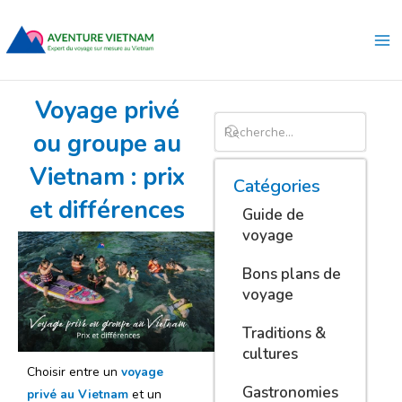
Aller
Ma
au
Me
contenu
Voyage privé
ou groupe au
Vietnam : prix
Catégories
et différences
Guide de
voyage
Bons plans de
voyage
Traditions &
cultures
Choisir entre un
voyage
Gastronomies
privé au Vietnam
et un