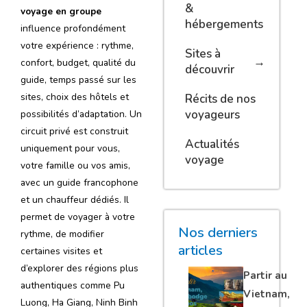
&
voyage en groupe
hébergements
influence profondément
votre expérience : rythme,
Sites à
confort, budget, qualité du
découvrir
guide, temps passé sur les
sites, choix des hôtels et
Récits de nos
voyageurs
possibilités d’adaptation. Un
circuit privé est construit
Actualités
uniquement pour vous,
voyage
votre famille ou vos amis,
avec un guide francophone
et un chauffeur dédiés. Il
permet de voyager à votre
Nos derniers
rythme, de modifier
articles
certaines visites et
d’explorer des régions plus
Partir au
authentiques comme Pu
Vietnam,
Luong, Ha Giang, Ninh Binh