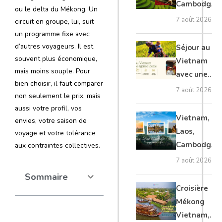
Cambodge
ou le delta du Mékong. Un
et Laos :
7 août 2026
circuit en groupe, lui, suit
voyage
un programme fixe avec
authentique
d’autres voyageurs. Il est
Séjour au
souvent plus économique,
Vietnam
mais moins souple. Pour
avec une
bien choisir, il faut comparer
agence
7 août 2026
non seulement le prix, mais
locale :
aussi votre profil, vos
guide
Vietnam,
envies, votre saison de
complet
Laos,
voyage et votre tolérance
Cambodge,
aux contraintes collectives.
Thaïlande :
7 août 2026
voyage
Sommaire
authentique
Croisière
Mékong
Vietnam,