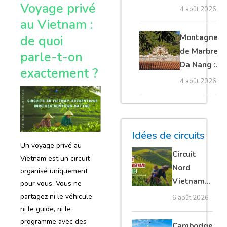
Voyage privé
Cambodge
4 août 2026
et Laos :
au Vietnam :
guide
Montagnes
de quoi
complet
de Marbre à
parle-t-on
Da Nang :
exactement ?
que voir et
4 août 2026
comment
organiser sa
visite ?
Idées de circuits
Un voyage privé au
Circuit
Vietnam est un circuit
Nord
organisé uniquement
Vietnam
pour vous. Vous ne
15 jours :
partagez ni le véhicule,
6 août 2026
Ha Giang
ni le guide, ni le
programme avec des
loop en
Cambodge