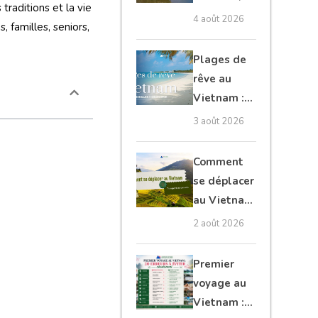
traditions et la vie
Cambodge
4 août 2026
, familles, seniors,
et Laos :
guide
Plages de
complet
rêve au
Vietnam :
les plus
3 août 2026
belles à
découvrir
Comment
se déplacer
au Vietnam
: transports
2 août 2026
et conseils
Premier
voyage au
Vietnam :