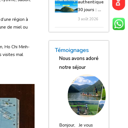
authentique
30 jours : Du
nord secret
3 août 2026
 d’une région à
au sud et
une de miel ou
plage Phu
Quoc
An, Ho Chi Minh-
« Nous sommes globalement
« Nous gardons une excell
« Nous avons adoré n
Témoignages
s visites mal
Nous avons adoré
notre séjour
Bonjour, Je vous