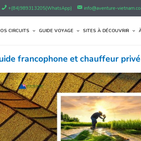
+(84)989313205(WhatsApp)
info@aventure-vietnam.c
OS CIRCUITS
GUIDE VOYAGE
SITES À DÉCOUVRIR
uide francophone et chauffeur privé