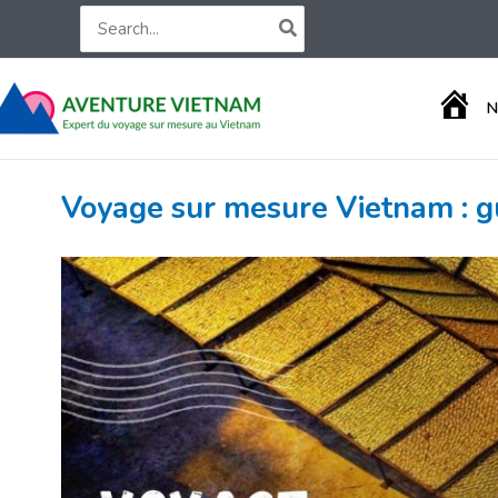
Aller
Search
for:
au
contenu
A
N
C
C
U
E
Voyage sur mesure Vietnam : g
I
L