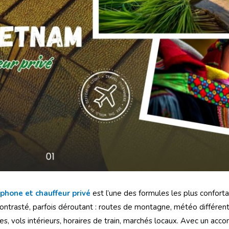
phone et chauffeur privé
est l’une des formules les plus confort
ontrasté, parfois déroutant : routes de montagne, météo différent
ières, vols intérieurs, horaires de train, marchés locaux. Avec un a