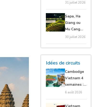
20 erreurs à
31 juillet 2026
éviter
absolument
Sapa, Ha
Giang ou
Mu Cang
Chai :
30 juillet 2026
quelle
étape
choisir ?
Idées de circuits
Cambodge
Vietnam 4
semaines :
Angkor,
6 août 2026
Tonkin
secret &
Vietnam