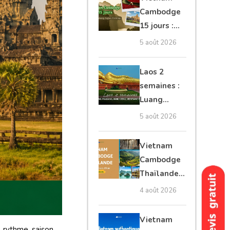
Mékong
Cambodge
15 jours :
Hanoi,
5 août 2026
Mékong,
Angkor,
Laos 2
Tonlé Sap
semaines :
Luang
Prabang,
5 août 2026
Vang Vieng,
Vientiane
Vietnam
privé
Cambodge
Thaïlande
35 jours :
4 août 2026
grands
trésors
Vietnam
d’Asie
, rythme, saison,