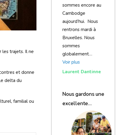
sommes encore au
Cambodge
aujourd’hui. Nous
rentrons mardi à
Bruxelles. Nous
sommes
les trajets. Il ne
globalement…
Voir plus
Laurent Dantinne
encontres et donne
le delta du
Nous gardons une
turel, familial ou
excellente
impression de
notre voyage et de
votre agence