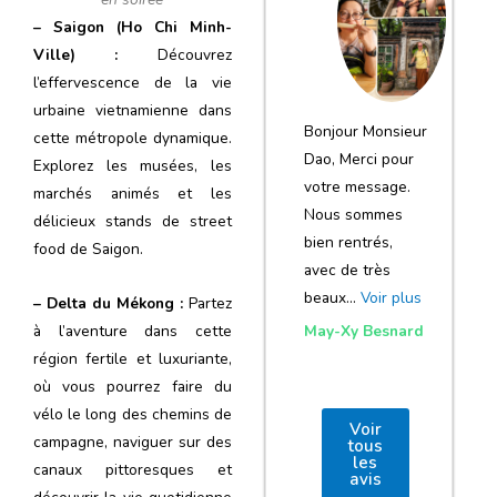
notre voyage
– Saigon (Ho Chi Minh-
et de votre
Ville) :
Découvrez
agence
l’effervescence de la vie
urbaine vietnamienne dans
Bonjour Monsieur
cette métropole dynamique.
Dao, Merci pour
Explorez les musées, les
votre message.
marchés animés et les
Nous sommes
délicieux stands de street
bien rentrés,
food de Saigon.
avec de très
beaux…
Voir plus
– Delta du Mékong :
Partez
May-Xy Besnard
à l’aventure dans cette
région fertile et luxuriante,
où vous pourrez faire du
vélo le long des chemins de
Voir
campagne, naviguer sur des
tous
les
canaux pittoresques et
avis