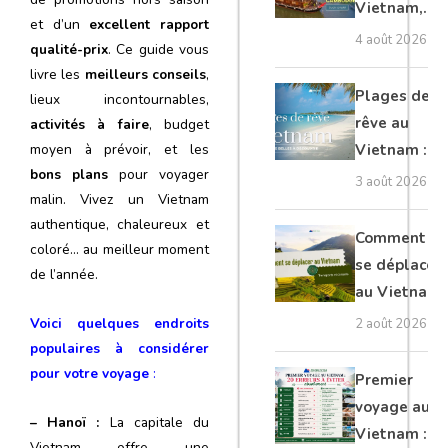
Vietnam,
et d’un
excellent rapport
Cambodge
4 août 2026
qualité-prix
. Ce guide vous
et Laos :
livre les
meilleurs conseils
,
guide
Plages de
lieux incontournables,
complet
rêve au
activités à faire
, budget
Vietnam :
moyen à prévoir, et les
bons plans
pour voyager
les plus
3 août 2026
malin. Vivez un Vietnam
belles à
authentique, chaleureux et
découvrir
Comment
coloré… au meilleur moment
se déplacer
de l’année.
au Vietnam
: transports
Voici quelques endroits
2 août 2026
et conseils
populaires à considérer
pour votre voyage
:
Premier
voyage au
– Hanoï :
La capitale du
Vietnam :
Vietnam offre une