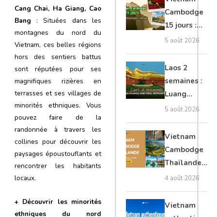
Mékong
Cang Chai, Ha Giang, Cao
Cambodge
Bang
: Situées dans les
15 jours :
montagnes du nord du
Hanoi,
5 août 2026
Vietnam, ces belles régions
Mékong,
hors des sentiers battus
Angkor,
Laos 2
sont réputées pour ses
Tonlé Sap
semaines :
magnifiques rizières en
terrasses et ses villages de
Luang
minorités ethniques. Vous
Prabang,
5 août 2026
pouvez faire de la
Vang Vieng,
randonnée à travers les
Vientiane
Vietnam
collines pour découvrir les
privé
Cambodge
paysages époustouflants et
Thaïlande
rencontrer les habitants
35 jours :
locaux.
4 août 2026
grands
trésors
+ Découvrir les minorités
Vietnam
ethniques du nord
d’Asie