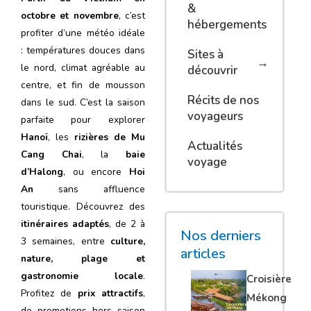
&
octobre et novembre
, c’est
hébergements
profiter d’une météo idéale
: températures douces dans
Sites à
le nord, climat agréable au
découvrir
centre, et fin de mousson
Récits de nos
dans le sud. C’est la saison
voyageurs
parfaite pour explorer
Hanoï
, les
rizières de Mu
Actualités
Cang Chai
, la
baie
voyage
d’Halong
, ou encore
Hoi
An
sans affluence
touristique. Découvrez des
itinéraires adaptés
, de 2 à
Nos derniers
3 semaines, entre
culture,
articles
nature, plage et
gastronomie locale
.
Croisière
Profitez de
prix attractifs
,
Mékong
de promotions hors saison