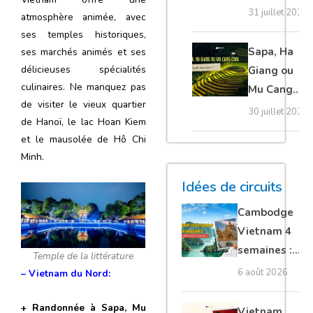
20 erreurs à
31 juillet 2026
atmosphère animée, avec
éviter
ses temples historiques,
absolument
Sapa, Ha
ses marchés animés et ses
délicieuses spécialités
Giang ou
culinaires. Ne manquez pas
Mu Cang
de visiter le vieux quartier
Chai :
30 juillet 2026
de Hanoï, le lac Hoan Kiem
quelle
et le mausolée de Hô Chi
étape
Minh.
choisir ?
Idées de circuits
Cambodge
Vietnam 4
semaines :
Temple de la littérature
Angkor,
6 août 2026
– Vietnam du Nord:
Tonkin
secret &
+
Randonnée à Sapa, Mu
Vietnam