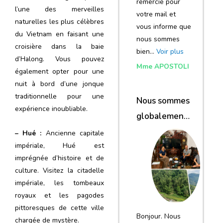
remercie pour
l’une des merveilles
votre mail et
naturelles les plus célèbres
vous informe que
du Vietnam en faisant une
nous sommes
croisière dans la baie
bien…
Voir plus
d’Halong. Vous pouvez
Mme APOSTOLI
également opter pour une
nuit à bord d’une jonque
traditionnelle pour une
Nous sommes
expérience inoubliable.
globalement
satisfaits du
– Hué :
Ancienne capitale
impériale, Hué est
voyage
imprégnée d’histoire et de
culture. Visitez la citadelle
impériale, les tombeaux
royaux et les pagodes
pittoresques de cette ville
Bonjour. Nous
chargée de mystère.