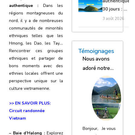
authentique
authentique :
Dans les
30 jours : Du
régions montagneuses du
nord secret
3 août 2026
nord, il y a de nombreuses
au sud et
communautés de minorités
plage Phu
ethniques telles que les
Quoc
Hmong, les Dao, les Tay….
« Nous sommes glob
« Nous avons
« Nous gar
Témoignages
Rencontrer ces groupes
ethniques et partager de
Nous avons
bons moments avec des
adoré notre
ethnies locales offrent une
séjour
perspective unique sur la
culture vietnamienne.
>>
EN SAVOIR PLUS:
Circuit randonnée
Vietnam
Bonjour, Je vous
– Baie d’Halong :
Explorez