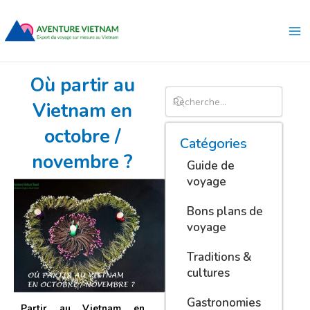
Aller
Ma
au
Me
contenu
Où partir au
Vietnam en
octobre /
Catégories
novembre ?
Guide de
voyage
Bons plans de
voyage
Traditions &
cultures
Gastronomies
Partir au Vietnam en