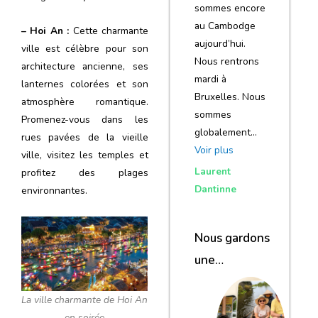
sommes encore
au Cambodge
– Hoi An :
Cette charmante
aujourd’hui.
ville est célèbre pour son
Nous rentrons
architecture ancienne, ses
mardi à
lanternes colorées et son
Bruxelles. Nous
atmosphère romantique.
sommes
Promenez-vous dans les
globalement…
rues pavées de la vieille
Voir plus
ville, visitez les temples et
Laurent
profitez des plages
Dantinne
environnantes.
Nous gardons
une
excellente
La ville charmante de Hoi An
impression de
en soirée