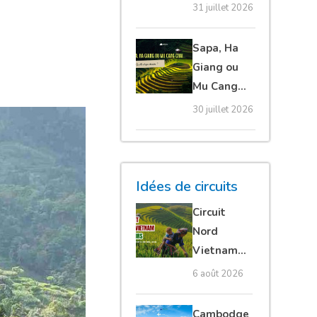
20 erreurs à
31 juillet 2026
éviter
absolument
Sapa, Ha
Giang ou
Mu Cang
Chai :
30 juillet 2026
quelle
étape
choisir ?
Idées de circuits
Circuit
Nord
Vietnam
15 jours :
6 août 2026
Ha Giang
loop en
Cambodge