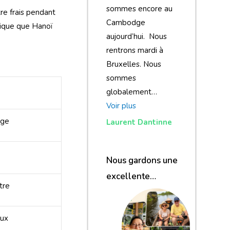
sommes encore au
re frais pendant
Cambodge
ndique que Hanoï
aujourd’hui. Nous
rentrons mardi à
Bruxelles. Nous
sommes
globalement…
Voir plus
age
Laurent Dantinne
Nous gardons une
excellente
tre
impression de
notre voyage et de
eux
votre agence