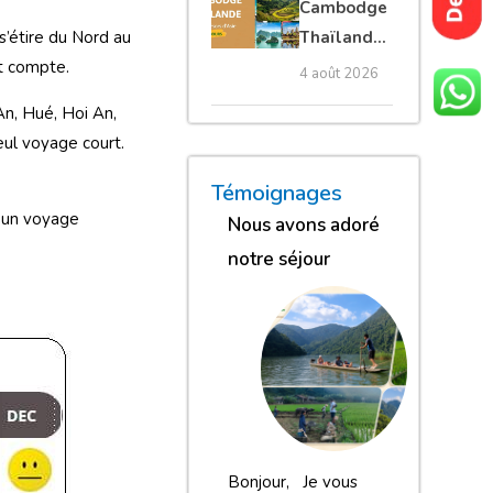
Cambodge
privé
Thaïlande
s’étire du Nord au
35 jours :
rt compte.
4 août 2026
grands
An, Hué, Hoi An,
trésors
eul voyage court.
d’Asie
« Nous sommes globalement
« Nous gardons une excell
« Nous avons adoré n
Témoignages
u un voyage
Nous avons adoré
notre séjour
Bonjour, Je vous