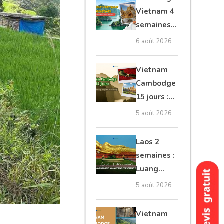
moto, Ninh
Vietnam 4
Binh, Lan
semaines :
Ha
Angkor,
6 août 2026
Tonkin
secret &
Vietnam
Mékong
Cambodge
15 jours :
Hanoi,
5 août 2026
Mékong,
Angkor,
Laos 2
Tonlé Sap
semaines :
Luang
Prabang,
5 août 2026
Vang
Vieng,
Vietnam
Vientiane