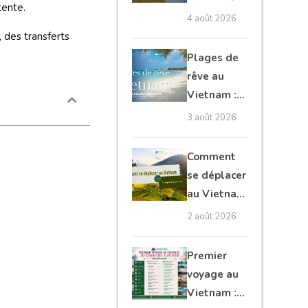
tente.
Cambodge
4 août 2026
et Laos :
, des transferts
guide
Plages de
complet
rêve au
Vietnam :
les plus
3 août 2026
belles à
découvrir
Comment
se déplacer
au Vietnam
: transports
2 août 2026
et conseils
Premier
voyage au
Vietnam :