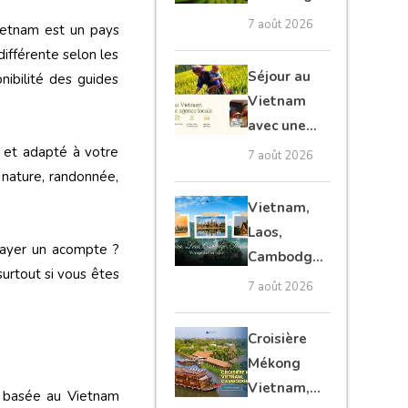
et Laos :
7 août 2026
Vietnam est un pays
voyage
différente selon les
authentique
Séjour au
nibilité des guides
Vietnam
avec une
agence
 et adapté à votre
7 août 2026
locale :
 nature, randonnée,
guide
Vietnam,
complet
Laos,
payer un acompte ?
Cambodge,
 surtout si vous êtes
Thaïlande :
7 août 2026
voyage
authentique
Croisière
Mékong
Vietnam,
 basée au Vietnam