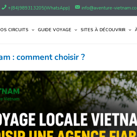
+(84)989313205(WhatsApp)
info@aventure-vietnam.c
OS CIRCUITS
GUIDE VOYAGE
SITES À DÉCOUVRIR
am : comment choisir ?