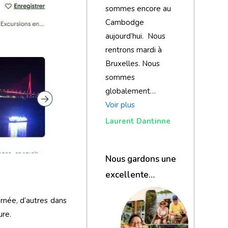
sommes encore au
Cambodge
aujourd’hui. Nous
rentrons mardi à
Bruxelles. Nous
sommes
globalement…
Voir plus
Laurent Dantinne
Nous gardons une
excellente
impression de
rnée, d’autres dans
notre voyage et de
ure.
votre agence