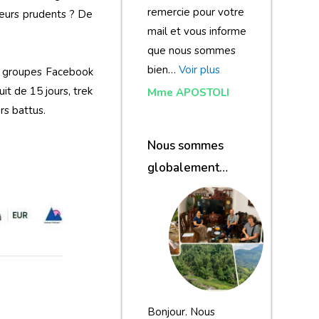
remercie pour votre
feurs prudents ? De
mail et vous informe
que nous sommes
bien…
Voir plus
s, groupes Facebook
it de 15 jours, trek
Mme APOSTOLI
s battus.
Nous sommes
globalement
satisfaits du
voyage
Bonjour. Nous