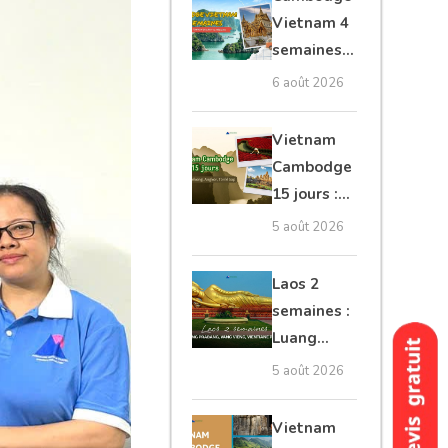
moto, Ninh
Vietnam 4
Binh, Lan
semaines :
Ha
Angkor,
6 août 2026
Tonkin
secret &
Vietnam
Mékong
Cambodge
15 jours :
Hanoi,
5 août 2026
Mékong,
Angkor,
Laos 2
Tonlé Sap
semaines :
Luang
Prabang,
5 août 2026
Vang
Vieng,
Vietnam
Vientiane