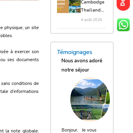
Cambodge
privé
Thaïlande
35 jours :
4 août 2026
grands
e physique, un site
trésors
sibles.
d’Asie
« Nous sommes globalement
« Nous gardons une excell
« Nous avons adoré n
Témoignages
risée à exercer son
se ou ses documents
Nous avons adoré
notre séjour
 sans conditions de
tale d’informations
Bonjour, Je vous
nt la note globale.