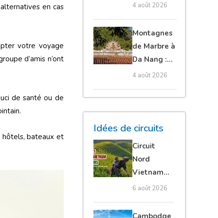
Cambodge
4 août 2026
 alternatives en cas
et Laos :
guide
Montagnes
complet
dapter votre voyage
de Marbre à
 groupe d’amis n’ont
Da Nang :
que voir et
4 août 2026
comment
ouci de santé ou de
organiser sa
intain.
visite ?
Idées de circuits
, hôtels, bateaux et
Circuit
Nord
Vietnam
15 jours :
6 août 2026
Ha Giang
loop en
Cambodge