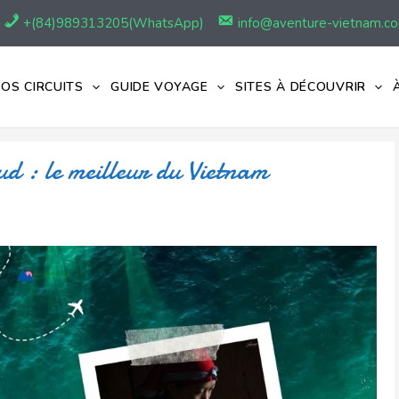
+(84)989313205(WhatsApp)
info@aventure-vietnam.c
OS CIRCUITS
GUIDE VOYAGE
SITES À DÉCOUVRIR
ud : le meilleur du Vietnam