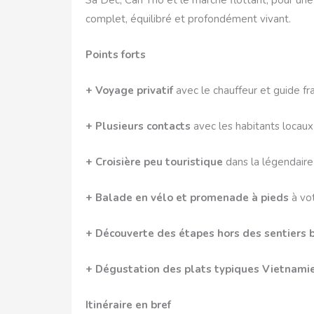
Sa Dec, Can Tho et le marché flottant, pour u
complet, équilibré et profondément vivant.
Points forts
+ Voyage privatif
avec le chauffeur et guide f
+ Plusieurs contacts
avec les habitants locau
+ Croisière peu touristique
dans la légendaire
+ Balade en vélo et promenade à pieds
à vot
+ Découverte des étapes hors des sentiers 
+ Dégustation des plats typiques Vietnam
Itinéraire en bref