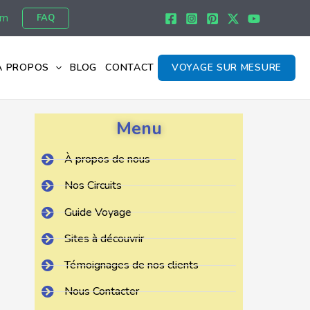
om
FAQ
À PROPOS
BLOG
CONTACT
VOYAGE SUR MESURE
Menu
À propos de nous
Nos Circuits
Guide Voyage
Sites à découvrir
Témoignages de nos clients
Nous Contacter