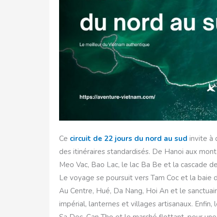
Ce
circuit de 22 jours du nord au sud
invite à 
des itinéraires standardisés. De Hanoi aux mo
Meo Vac, Bao Lac, le lac Ba Be et la cascade d
Le voyage se poursuit vers Tam Coc et la baie de 
Au Centre, Hué, Da Nang, Hoi An et le sanctuair
impérial, lanternes et villages artisanaux. Enfin,