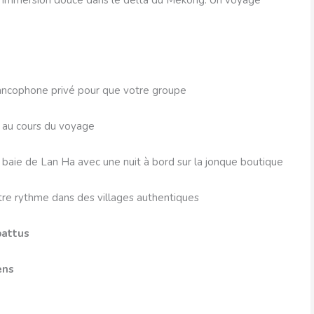
ne immersion douce dans le delta du Mékong. Un voyage
rancophone privé pour que votre groupe
x au cours du voyage
 baie de Lan Ha avec une nuit à bord sur la jonque boutique
re rythme dans des villages authentiques
battus
iens