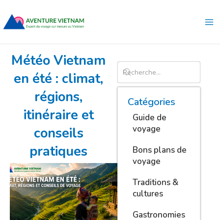
Aller
Ma
au
Me
contenu
Météo Vietnam
en été : climat,
régions,
Catégories
itinéraire et
Guide de
voyage
conseils
pratiques
Bons plans de
voyage
Traditions &
cultures
Gastronomies