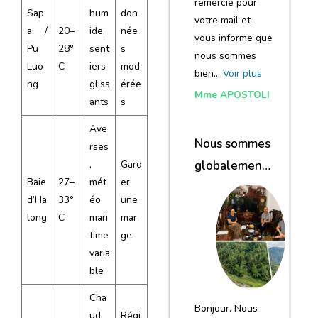
remercie pour
Sap
hum
don
votre mail et
a /
20–
ide,
née
vous informe que
Pu
28°
sent
s
nous sommes
Luo
C
iers
mod
bien…
Voir plus
ng
gliss
érée
Mme APOSTOLI
ants
s
Ave
Nous sommes
rses
,
Gard
globalement
Baie
27–
mét
er
satisfaits du
d’Ha
33°
éo
une
voyage
long
C
mari
mar
time
ge
varia
ble
Cha
Bonjour. Nous
ud,
Régi