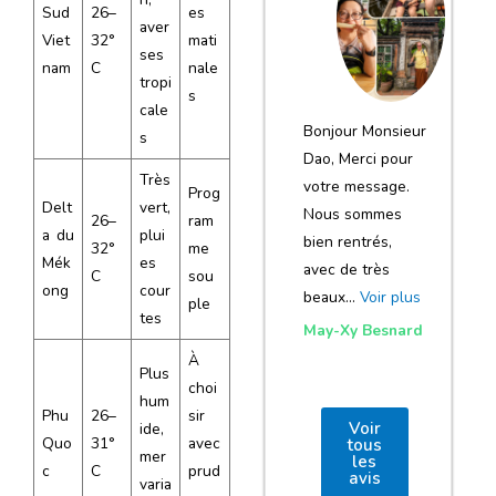
notre voyage
Sud
26–
es
aver
Viet
32°
mati
et de votre
ses
nam
C
nale
agence
tropi
s
cale
Bonjour Monsieur
s
Dao, Merci pour
Très
votre message.
Prog
Delt
vert,
Nous sommes
26–
ram
a du
plui
bien rentrés,
32°
me
Mék
es
avec de très
C
sou
ong
cour
beaux…
Voir plus
ple
tes
May-Xy Besnard
À
Plus
choi
hum
Phu
26–
sir
Voir
ide,
Quo
31°
avec
tous
mer
les
c
C
prud
avis
varia