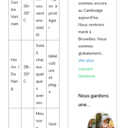
Cen
sommes encore
30–
sou
on à
tre
au Cambodge
35°
vent
privil
Viet
aujourd’hui.
C
ens
égie
nam
Nous rentrons
oleil
r
mardi à
lé
Bruxelles. Nous
Sole
sommes
il,
globalement…
Idéal
Hoi
chal
Voir plus
cult
An /
28–
eur,
Laurent
ure
Da
35°
quel
Dantinne
et
Nan
C
que
plag
g
s
e
Nous gardons
aver
ses
une
excellente
Mou
sso
impression de
Visit
n,