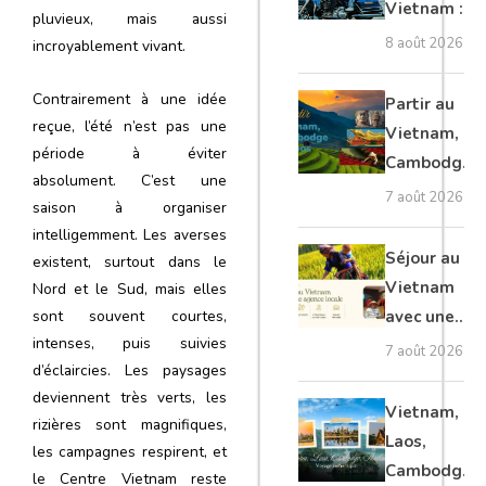
Vietnam : le
pluvieux, mais aussi
guide
8 août 2026
incroyablement vivant.
ultime pour
les
Contrairement à une idée
Partir au
voyageurs
reçue, l’été n’est pas une
Vietnam,
période à éviter
Cambodge
absolument. C’est une
et Laos :
7 août 2026
saison à organiser
voyage
intelligemment. Les averses
authentique
Séjour au
existent, surtout dans le
Vietnam
Nord et le Sud, mais elles
avec une
sont souvent courtes,
intenses, puis suivies
agence
7 août 2026
d’éclaircies. Les paysages
locale :
deviennent très verts, les
guide
Vietnam,
rizières sont magnifiques,
complet
Laos,
les campagnes respirent, et
Cambodge,
le Centre Vietnam reste