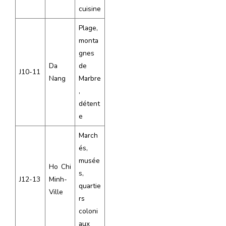
cuisine
Plage,
monta
gnes
Da
de
J10-11
Nang
Marbre
,
détent
e
March
és,
musée
Ho Chi
s,
J12-13
Minh-
quartie
Ville
rs
coloni
aux