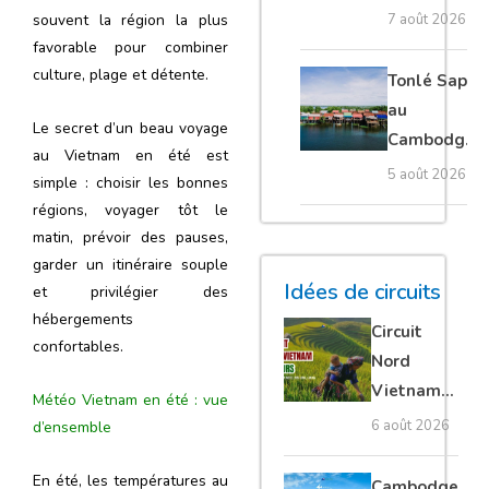
Thaïlande :
7 août 2026
souvent la région la plus
voyage
favorable pour combiner
authentique
culture, plage et détente.
Tonlé Sap
au
Le secret d’un beau voyage
Cambodge :
au Vietnam en été est
villages
5 août 2026
simple : choisir les bonnes
flottants,
régions, voyager tôt le
meilleure
matin, prévoir des pauses,
saison et
garder un itinéraire souple
conseils
Idées de circuits
et privilégier des
pour bien le
hébergements
Circuit
visiter
confortables.
Nord
Vietnam
Météo Vietnam en été : vue
15 jours :
6 août 2026
d’ensemble
Ha Giang
loop en
En été, les températures au
Cambodge