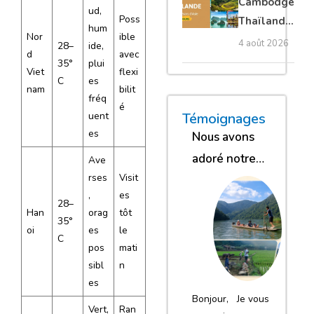
Cambodge
ud,
privé
Poss
Thaïlande
hum
Nor
ible
35 jours :
4 août 2026
28–
ide,
d
avec
grands
35°
plui
Viet
flexi
trésors
C
es
nam
bilit
d’Asie
fréq
é
« Nous sommes glob
« Nous avons
« Nous gar
uent
Témoignages
es
Nous avons
adoré notre
Ave
rses
Visit
séjour
,
es
28–
Han
orag
tôt
35°
oi
es
le
C
pos
mati
sibl
n
es
Bonjour, Je vous
Vert,
Ran