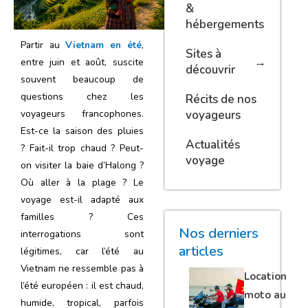
&
hébergements
Partir au
Vietnam en été
,
Sites à
entre juin et août, suscite
découvrir
souvent beaucoup de
questions chez les
Récits de nos
voyageurs
voyageurs francophones.
Est-ce la saison des pluies
Actualités
? Fait-il trop chaud ? Peut-
voyage
on visiter la baie d’Halong ?
Où aller à la plage ? Le
voyage est-il adapté aux
familles ? Ces
Nos derniers
interrogations sont
articles
légitimes, car l’été au
Vietnam ne ressemble pas à
Location
l’été européen : il est chaud,
moto au
humide, tropical, parfois