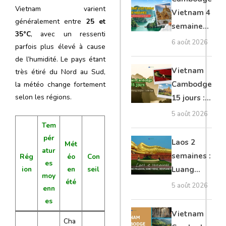
Vietnam varient
moto, Ninh
Vietnam 4
généralement entre
25 et
Binh, Lan
semaines :
35°C
, avec un ressenti
Ha
Angkor,
6 août 2026
parfois plus élevé à cause
Tonkin
de l’humidité. Le pays étant
secret &
Vietnam
très étiré du Nord au Sud,
Mékong
Cambodge
la météo change fortement
selon les régions.
15 jours :
Hanoi,
5 août 2026
Mékong,
Tem
pér
Angkor,
Laos 2
Mét
atur
Tonlé Sap
semaines :
Rég
éo
Con
es
ion
en
seil
Luang
moy
été
Prabang,
5 août 2026
enn
Vang
es
Vieng,
Vietnam
Cha
Vientiane