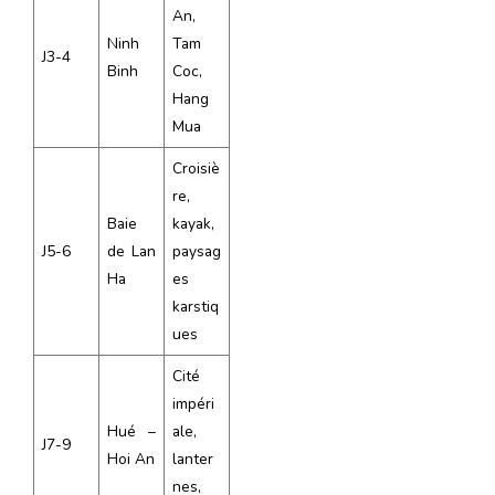
An,
Ninh
Tam
J3-4
Binh
Coc,
Hang
Mua
Croisiè
re,
Baie
kayak,
J5-6
de Lan
paysag
Ha
es
karstiq
ues
Cité
impéri
Hué –
ale,
J7-9
Hoi An
lanter
nes,