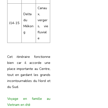
Canau
Delta
x,
du
verger
J14-15
Mékon
s, vie
g
fluvial
e
Cet itinéraire fonctionne
bien car il accorde une
place importante au Centre,
tout en gardant les grands
incontournables du Nord et
du Sud.
Voyage en famille au
Vietnam en été