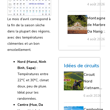
Cambodge
4 août 2026
et Laos :
guide
Montagnes
Le mois d’avril correspond à
complet
de Marbre à
la fin de la saison sèche
Da Nang :
dans la plupart des régions,
avec des températures
que voir et
4 août 2026
clémentes et un bon
comment
ensoleillement.
organiser sa
visite ?
Nord (Hanoï, Ninh
Idées de circuits
Binh, Sapa)
:
Températures entre
Circuit
22°C et 30°C, climat
Nord
doux, peu de pluie.
Vietnam
Idéal pour les
15 jours :
6 août 2026
randonnées.
Ha Giang
Centre (Hue, Da
loop en
Cambodge