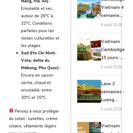
Nang, Hoi An)
:
moto, Ninh
Vietnam 4
Ensoleillé et sec,
Binh, Lan
semaines :
autour de 26°C à
Ha
Angkor,
32°C. Conditions
6 août 2026
parfaites pour les
Tonkin
visites culturelles et
secret &
Vietnam
les plages.
Mékong
Cambodge
Sud (Ho Chi Minh-
15 jours :
Ville, delta du
Hanoi,
5 août 2026
Mékong, Phu Quoc)
:
Mékong,
Encore en saison
Angkor,
sèche, chaud et
Laos 2
Tonlé Sap
ensoleillé, entre
semaines :
30°C et 35°C.
Luang
Prabang,
5 août 2026
Pensez à vous protéger
Vang
du soleil : lunettes, crème
Vieng,
Vietnam
solaire, vêtements légers
Vientiane