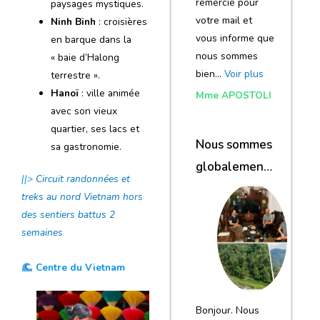
remercie pour
paysages mystiques.
votre mail et
Ninh Binh
: croisières
vous informe que
en barque dans la
nous sommes
« baie d’Halong
bien…
Voir plus
terrestre ».
Hanoï
: ville animée
Mme APOSTOLI
avec son vieux
quartier, ses lacs et
Nous sommes
sa gastronomie.
globalement
||>
Circuit randonnées et
satisfaits du
treks au nord Vietnam hors
voyage
des sentiers battus 2
semaines
Centre du Vietnam
Bonjour. Nous