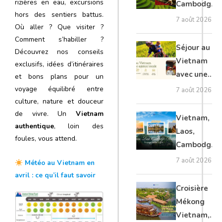
rizières en eau, excursions
Cambodge
hors des sentiers battus.
et Laos :
7 août 2026
Où aller ? Que visiter ?
voyage
Comment s’habiller ?
authentique
Séjour au
Découvrez nos conseils
Vietnam
exclusifs, idées d’itinéraires
avec une
et bons plans pour un
agence
voyage équilibré entre
7 août 2026
locale :
culture, nature et douceur
de vivre. Un
Vietnam
guide
Vietnam,
authentique
, loin des
complet
Laos,
foules, vous attend.
Cambodge,
Thaïlande :
7 août 2026
Météo au Vietnam en
voyage
avril : ce qu’il faut savoir
authentique
Croisière
Mékong
Vietnam,