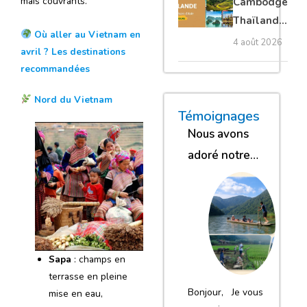
mais couvrants.
Cambodge
privé
Thaïlande
Où aller au Vietnam en
35 jours :
4 août 2026
avril ? Les destinations
grands
recommandées
trésors
d’Asie
Nord du Vietnam
« Nous sommes glob
« Nous avons
« Nous gar
Témoignages
Nous avons
adoré notre
séjour
Sapa
: champs en
terrasse en pleine
Bonjour, Je vous
mise en eau,