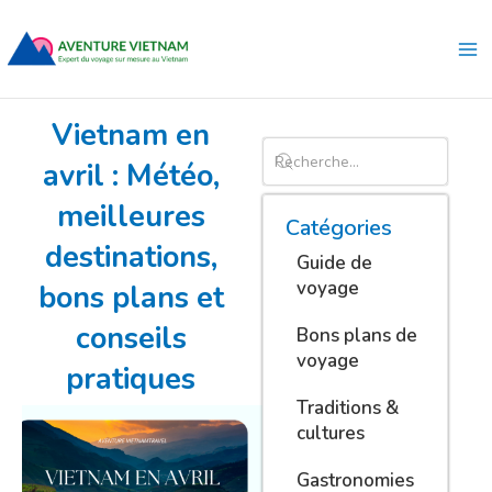
Aller
Ma
au
Me
contenu
Vietnam en
avril : Météo,
meilleures
Catégories
destinations,
Guide de
voyage
bons plans et
conseils
Bons plans de
voyage
pratiques
Traditions &
cultures
Gastronomies