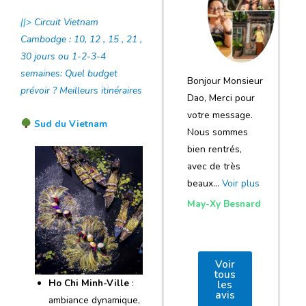
notre voyage
||>
Circuit Vietnam
et de votre
Cambodge : 10, 12 , 15 , 21 ,
agence
30 jours ou 1-2-3-4
semaines: Quel budget
Bonjour Monsieur
prévoir ? Meilleurs itinéraires
Dao, Merci pour
votre message.
Sud du Vietnam
Nous sommes
bien rentrés,
avec de très
beaux…
Voir plus
May-Xy Besnard
Voir
tous
Ho Chi Minh-Ville
:
les
avis
ambiance dynamique,