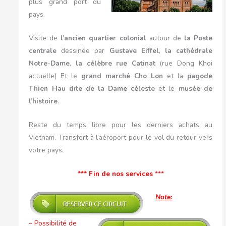
plus grand port du
pays.
Visite de
l’ancien quartier colonial
autour de
la Poste
centrale
dessinée par
Gustave Eiffel
,
la cathédrale
Notre-Dame
,
la célèbre rue Catinat
(rue Dong Khoi
actuelle) Et le
grand marché Cho Lon
et la
pagode
Thien Hau dite de la Dame céleste
et le
musée de
l’histoire
.
Reste du temps libre pour les derniers achats au
Vietnam. Transfert à l’aéroport pour le vol du retour vers
votre pays.
*** Fin de nos services
***
Note:
– Possibilité de