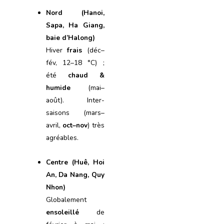
Nord (Hanoi,
Sapa, Ha Giang,
baie d’Halong)
Hiver
frais
(déc–
fév, 12–18 °C) ;
été
chaud &
humide
(mai–
août). Inter-
saisons (mars–
avril,
oct–nov
) très
agréables.
Centre (Huê, Hoi
An, Da Nang, Quy
Nhon)
Globalement
ensoleillé
de