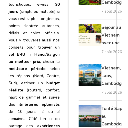
Cambodge
touristiques,
e-visa 90
et Laos :
jours
(simple ou multiple) si
7 août 2026
voyage
vous restez plus longtemps,
authentique
points d’entrée autorisés,
Séjour au
délais et coûts officiels.
Vietnam
Vous y trouverez aussi nos
avec une
conseils pour
trouver un
agence
7 août 2026
vol BRU → Hanoi/Saigon
locale :
au meilleur prix
, choisir la
guide
Vietnam,
meilleure période
selon
complet
Laos,
les régions (Nord, Centre,
Sud), estimer un
budget
Cambodge,
réaliste
(routard, confort,
Thaïlande :
7 août 2026
haut de gamme) et suivre
voyage
des
itinéraires optimisés
authentique
Tonlé Sap
de 10 jours, 2 ou 3
au
semaines. Côté terrain, on
Cambodge :
partage des
expériences