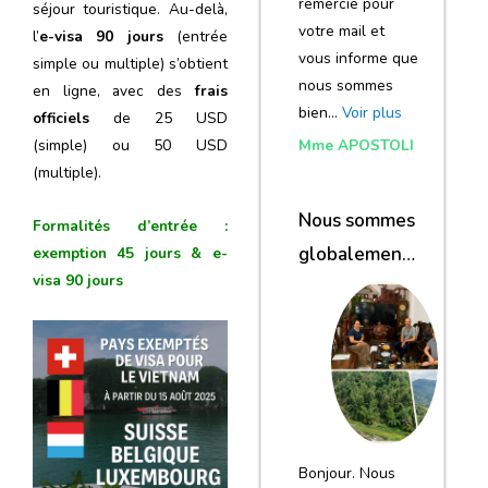
remercie pour
séjour touristique. Au-delà,
votre mail et
l’
e-visa 90 jours
(entrée
vous informe que
simple ou multiple) s’obtient
nous sommes
en ligne, avec des
frais
bien…
Voir plus
officiels
de 25 USD
(simple) ou 50 USD
Mme APOSTOLI
(multiple).
Nous sommes
Formalités d’entrée :
globalement
exemption 45 jours & e-
visa 90 jours
satisfaits du
voyage
Bonjour. Nous