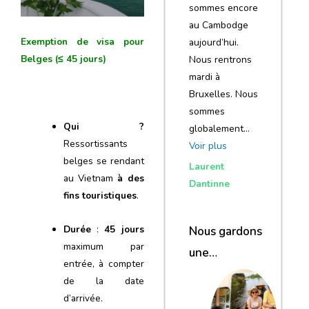
sommes encore
au Cambodge
Exemption de visa pour
aujourd’hui.
Belges (≤ 45 jours)
Nous rentrons
mardi à
Bruxelles. Nous
sommes
Qui ?
globalement…
Ressortissants
Voir plus
belges se rendant
Laurent
au Vietnam
à des
Dantinne
fins touristiques
.
Durée
:
45 jours
Nous gardons
maximum par
une
entrée, à compter
excellente
de la date
impression de
d’arrivée.