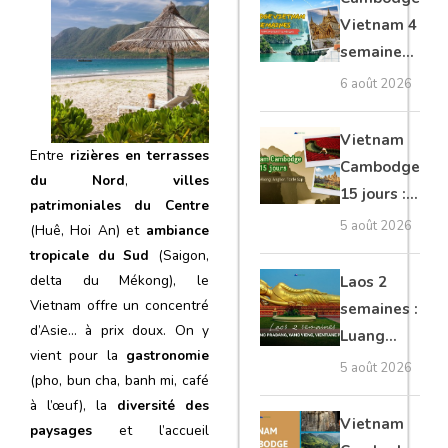
moto, Ninh
Vietnam 4
Binh, Lan
semaines :
Ha
Angkor,
6 août 2026
Tonkin
secret &
Vietnam
Entre
rizières en terrasses
Mékong
Cambodge
du Nord
,
villes
15 jours :
patrimoniales du Centre
Hanoi,
5 août 2026
(Huê, Hoi An) et
ambiance
Mékong,
tropicale du Sud
(Saigon,
Angkor,
delta du Mékong), le
Laos 2
Tonlé Sap
Vietnam offre un concentré
semaines :
d’Asie… à prix doux. On y
Luang
vient pour la
gastronomie
Prabang,
5 août 2026
(pho, bun cha, banh mi, café
Vang
à l’œuf), la
diversité des
Vieng,
Vietnam
paysages
et l’accueil
Vientiane