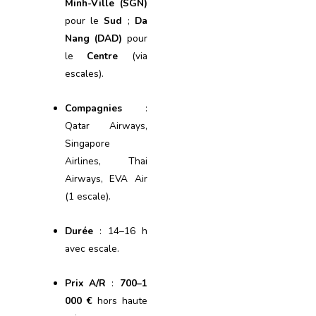
Minh-Ville (SGN)
pour le
Sud
;
Da
Nang (DAD)
pour
le
Centre
(via
escales).
Compagnies
:
Qatar Airways,
Singapore
Airlines, Thai
Airways, EVA Air
(1 escale).
Durée
: 14–16 h
avec escale.
Prix A/R
:
700–1
000 €
hors haute