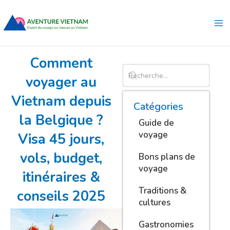
Aller
Ma
au
Me
contenu
Comment
voyager au
Vietnam depuis
Catégories
la Belgique ?
Guide de
voyage
Visa 45 jours,
vols, budget,
Bons plans de
voyage
itinéraires &
Traditions &
conseils 2025
cultures
Gastronomies