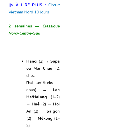
||> À LIRE PLUS :
Circuit
Vietnam Nord 10 Jours
2 semaines —
Classique
Nord–Centre–Sud
Hanoi
(2) →
Sapa
ou Mai Chau
(2,
chez
l’habitant/treks
doux) →
Lan
Ha/Halong
(1–2)
→
Huê
(2) →
Hoi
An
(2) →
Saigon
(2) →
Mékong
(1–
2)