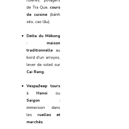
rizières, potagers
de Tra Que,
cours
de cuisine
(bánh
xèo, cao lầu).
Delta du Mékong
:
maison
traditionnelle
au
bord d’un arroyos,
lever de soleil sur
Cai Rang
.
Vespa/Jeep tours
à
Hanoi
ou
Saigon
:
immersion dans
les
ruelles et
marchés
.