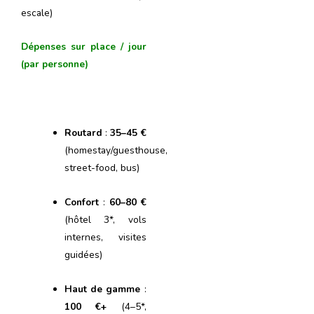
escale)
Dépenses sur place / jour
(par personne)
Routard
:
35–45 €
(homestay/guesthouse,
street-food, bus)
Confort
:
60–80 €
(hôtel 3*, vols
internes, visites
guidées)
Haut de gamme
:
100 €+
(4–5*,