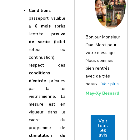
notre voyage
Conditions
:
et de votre
passeport valable
agence
≥
6 mois
après
l’entrée,
preuve
Bonjour Monsieur
de sortie
(billet
Dao, Merci pour
retour ou
votre message.
continuation),
Nous sommes
respect des
bien rentrés,
conditions
avec de très
d’entrée
prévues
beaux…
Voir plus
par la loi
May-Xy Besnard
vietnamienne. La
mesure est en
vigueur dans le
cadre du
Voir
tous
programme de
les
avis
stimulation du