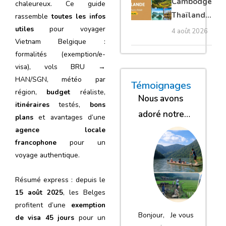
Cambodge
chaleureux. Ce guide
privé
Thaïlande
rassemble
toutes les infos
35 jours :
utiles
pour voyager
4 août 2026
Vietnam Belgique :
grands
formalités (exemption/e-
trésors
visa), vols BRU →
d’Asie
HAN/SGN, météo par
« Nous sommes glob
« Nous avons
« Nous gar
Témoignages
région,
budget
réaliste,
Nous avons
itinéraires
testés,
bons
adoré notre
plans
et avantages d’une
séjour
agence locale
francophone
pour un
voyage authentique.
Résumé express : depuis le
15 août 2025
, les Belges
profitent d’une
exemption
Bonjour, Je vous
de visa 45 jours
pour un