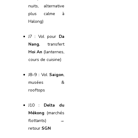
nuits, alternative
plus calme à
Halong)
J7 : Vol pour
Da
Nang
, transfert
Hoi An
(lanternes,
cours de cuisine)
J8–9 : Vol
Saigon
,
musées &
rooftops
J10 :
Delta du
Mékong
(marchés
flottants) →
retour
SGN