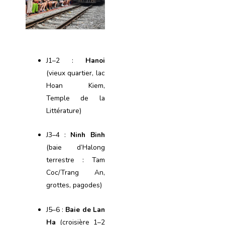
J1–2 :
Hanoi
(vieux quartier, lac
Hoan Kiem,
Temple de la
Littérature)
J3–4 :
Ninh Binh
(baie d’Halong
terrestre : Tam
Coc/Trang An,
grottes, pagodes)
J5–6 :
Baie de Lan
Ha
(croisière 1–2