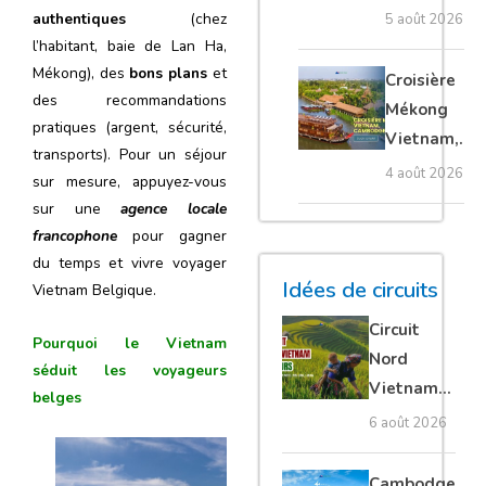
villages
authentiques
(chez
5 août 2026
flottants,
l’habitant, baie de Lan Ha,
meilleure
Mékong), des
bons plans
et
Croisière
des recommandations
saison et
Mékong
pratiques (argent, sécurité,
conseils
Vietnam,
transports). Pour un séjour
pour bien le
Cambodge
4 août 2026
sur mesure, appuyez-vous
visiter
et Laos :
sur une
agence locale
guide
francophone
pour
gagner
complet
du temps et vivre voyager
Idées de circuits
Vietnam Belgique.
Circuit
Pourquoi le Vietnam
Nord
séduit les voyageurs
Vietnam
belges
15 jours :
6 août 2026
Ha Giang
loop en
Cambodge