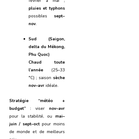
février à mai ;
pluies et typhons
possibles
sept–
nov
.
Sud (Saigon,
delta du Mékong,
Phu Quoc)
Chaud toute
l’année
(25–33
°C) ; saison
sèche
nov–avr
idéale.
Stratégie “météo +
budget”
: viser
nov–avr
pour la stabilité, ou
mai–
juin / sept–oct
pour moins
de monde et de meilleurs