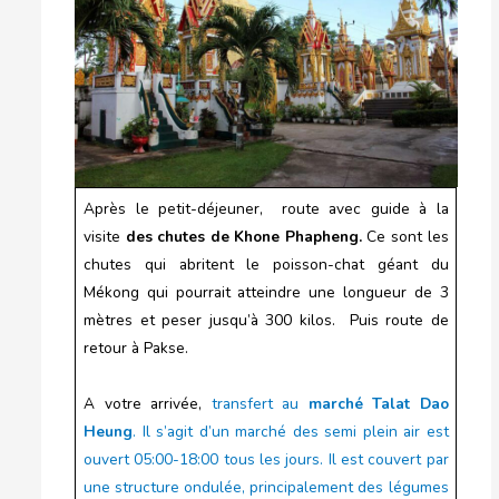
Après le petit-déjeuner, route avec guide à la
visite
des chutes de Khone Phapheng.
Ce sont les
chutes qui abritent le poisson-chat géant du
Mékong qui pourrait atteindre une longueur de 3
mètres et peser jusqu’à 300 kilos. Puis route de
retour à Pakse.
A votre arrivée,
transfert au
marché Talat Dao
Heung
. Il s’agit d’un marché des semi plein air est
ouvert 05:00-18:00 tous les jours. Il est couvert par
une structure ondulée, principalement des légumes