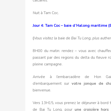
calcaires.
Nuit à Tam Coc.
Jour 4: Tam Coc – baie d’Halong maritime (
(
Vous visitez la baie de Bai Tu Long, plus auth
8H00 du matin: rendez – vous avec chauffeu
passant par des regions du delta du fleuve rou
pleine campagne.
Arrivée à l’embarcadère de Hon Gai
d’embarquement sur
votre jonque de ch
bienvenue.
Vers 13H15, vous prenez le déjeuner à bord t
de Bai Tu Long, pour
une croisière hors