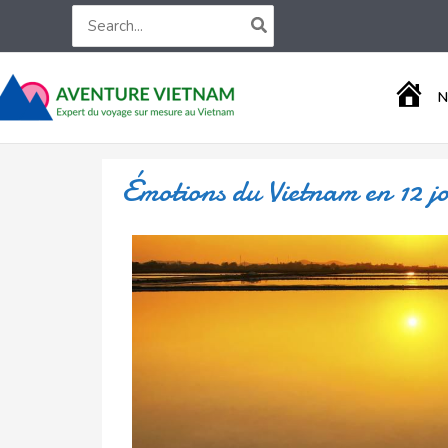
Aller
Search
for:
au
contenu
A
N
C
C
U
E
Émotions du Vietnam en 12 j
I
L