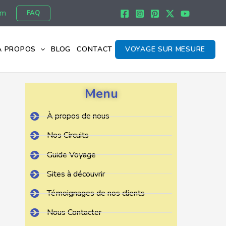
om
FAQ
À PROPOS
BLOG
CONTACT
VOYAGE SUR MESURE
Menu
À propos de nous
Nos Circuits
Guide Voyage
Sites à découvrir
Témoignages de nos clients
Nous Contacter