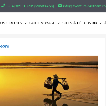
+(84)989313205(WhatsApp)
info@aventure-vietnam.c
OS CIRCUITS
GUIDE VOYAGE
SITES À DÉCOUVRIR
ours