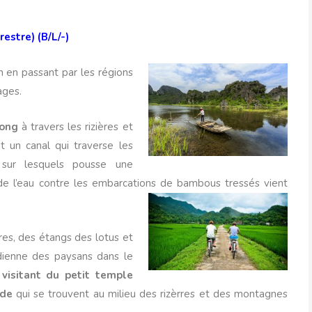
restre) (B/L/-)
h en passant par les régions
ages.
Long
à travers les rizières et
 un canal qui traverse les
sur lesquels pousse une
de l’eau contre les embarcations de bambous tressés vient
rres, des étangs des lotus et
dienne des paysans dans le
n
visitant du petit temple
ade
qui se trouvent au milieu des rizèrres et des montagnes