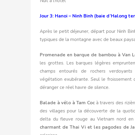
Nuit à l’hôtel
Jour 3: Hanoi – Ninh Binh (baie d’Halong ter
Après le petit déjeuner, départ pour Ninh Bin
typiques de la montagne avec de beaux pays
Promenade en barque de bambou à Van 
les grottes. Les barques légères empruntent
champs entourés de rochers verdoyants 
végétation exubérante. Seul le froissement 
déranger ce réel havre de silence.
Balade à vélo à Tam Coc
à travers des riziè
des villages pour la découverte de la quoti
delta du fleuve rouge au Vietnam nord e
charmant de Thai Vi et les pagodes de J