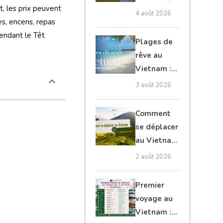
t, les prix peuvent
Cambodge
4 août 2026
es, encens, repas
et Laos :
pendant le Têt
guide
Plages de
complet
rêve au
Vietnam :
les plus
3 août 2026
belles à
découvrir
Comment
se déplacer
au Vietnam
: transports
2 août 2026
et conseils
Premier
voyage au
Vietnam :