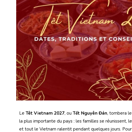
Le
Têt Vietnam 2027
, ou
Tết Nguyên Đán
, tombera l
la plus importante du pays : les familles se réunissent,
et tout le Vietnam ralentit pendant quelques jours. Pou