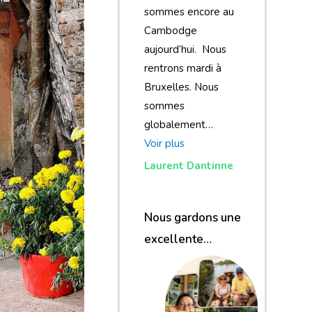
sommes encore au
Cambodge
aujourd’hui. Nous
rentrons mardi à
Bruxelles. Nous
sommes
globalement…
Voir plus
Laurent Dantinne
Nous gardons une
excellente
impression de
notre voyage et de
votre agence