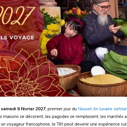
e
samedi 6 février 2027
, premier jour du
Nouvel An lunaire vietna
 les maisons se décorent, les pagodes se remplissent, les marchés a
r un voyageur francophone, le Têt peut devenir une expérience cul