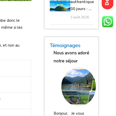
authentique
30 jours : Du
nord secret
3 août 2026
mbe donc le
au sud et
e, même si les
plage Phu
Quoc
« Nous sommes globalement
« Nous gardons une excell
« Nous avons adoré n
Témoignages
, et non au
Nous avons adoré
notre séjour
s
Bonjour, Je vous