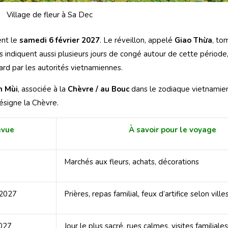
Village de fleur à Sa Dec
ent le
samedi 6 février 2027
. Le réveillon, appelé
Giao Thừa
, to
iés indiquent aussi plusieurs jours de congé autour de cette périod
tard par les autorités vietnamiennes.
h Mùi
, associée à la
Chèvre / au Bouc
dans le zodiaque vietnamien
signe la Chèvre.
évue
À savoir pour le voyage
Marchés aux fleurs, achats, décorations
 2027
Prières, repas familial, feux d’artifice selon ville
2027
Jour le plus sacré, rues calmes, visites familiales