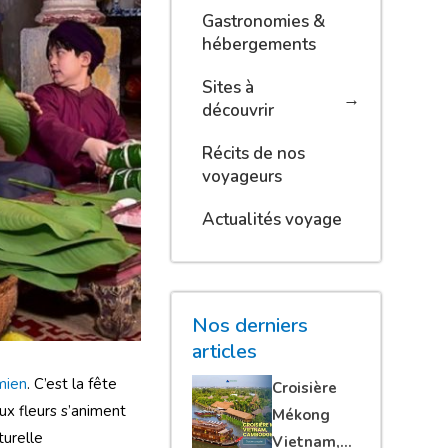
Gastronomies &
hébergements
Sites à
découvrir
Récits de nos
voyageurs
Actualités voyage
Nos derniers
articles
mien
. C’est la fête
Croisière
ux fleurs s’animent
Mékong
turelle
Vietnam,