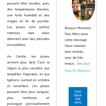
notre voyage
peuvent être lourdes, avec
des températures élevées,
et de votre
une forte humidité et des
agence
orages en fin de journée.
Les pluies sont parfois
Bonjour Monsieur
intenses, mais elles
Dao, Merci pour
alternent avec des périodes
votre message.
ensoleillées.
Nous sommes
bien rentrés,
Au Centre, les pluies
avec de très
arrivent plus tard. C’est la
beaux…
Voir plus
région la plus sensible aux
May-Xy Besnard
tempêtes tropicales et aux
typhons, surtout en octobre
et novembre. Les pluies
Voir
peuvent être plus longues,
tous
plus continues, et
les
avis
provoquer ponctuellement