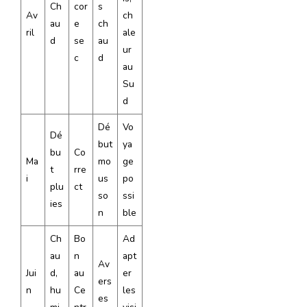
Ch
cor
s
Av
ch
au
e
ch
ril
ale
d
se
au
ur
c
d
au
Su
d
Dé
Vo
Dé
but
ya
bu
Co
Ma
mo
ge
t
rre
i
us
po
plu
ct
so
ssi
ies
n
ble
Ch
Bo
Ad
au
n
apt
Av
Jui
d,
au
er
ers
n
hu
Ce
les
es