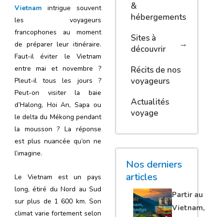
&
Vietnam
intrigue souvent
hébergements
les voyageurs
francophones au moment
Sites à
de préparer leur itinéraire.
découvrir
Faut-il éviter le Vietnam
entre mai et novembre ?
Récits de nos
voyageurs
Pleut-il tous les jours ?
Peut-on visiter la baie
Actualités
d’Halong, Hoi An, Sapa ou
voyage
le delta du Mékong pendant
la mousson ? La réponse
est plus nuancée qu’on ne
l’imagine.
Nos derniers
articles
Le Vietnam est un pays
long, étiré du Nord au Sud
Partir au
sur plus de 1 600 km. Son
Vietnam,
climat varie fortement selon