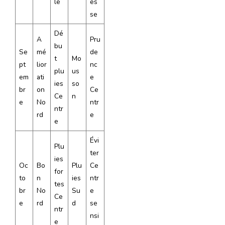
le
es
se
Dé
A
Pru
bu
Se
mé
de
t
Mo
pt
lior
nc
plu
us
em
ati
e
ies
so
br
on
Ce
Ce
n
e
No
ntr
ntr
rd
e
e
Évi
Plu
ter
ies
Oc
Bo
Plu
Ce
for
to
n
ies
ntr
tes
br
No
Su
e
Ce
e
rd
d
se
ntr
nsi
e