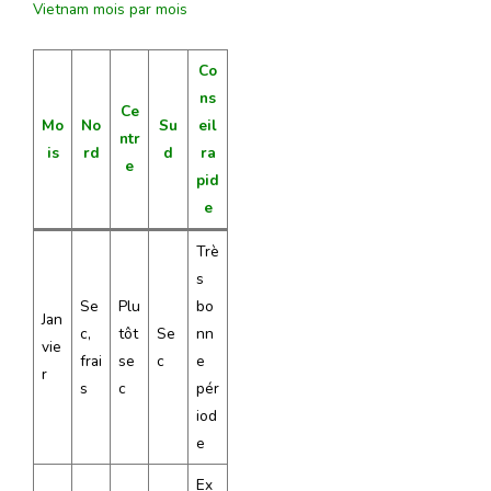
Vietnam mois par mois
Co
ns
Ce
Mo
No
Su
eil
ntr
is
rd
d
ra
e
pid
e
Trè
s
Se
Plu
bo
Jan
c,
tôt
Se
nn
vie
frai
se
c
e
r
s
c
pér
iod
e
Ex