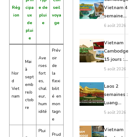
moto, Ninh
Rég
cipa
e de
seil
Vietnam 4
Binh, Lan
ion
ux
plui
voya
semaines :
Ha
de
e
ge
Angkor,
6 août 2026
plui
Tonkin
e
secret &
Vietnam
Mékong
Prév
Cambodge
Ave
oir
15 jours :
Mai
rses
de
Hanoi,
à
5 août 2026
Nor
fort
la
Mékong,
sept
d
es,
flexi
Angkor,
emb
Laos 2
Viet
chal
bilit
re/o
Tonlé Sap
semaines :
nam
eur,
é en
ctob
Luang
hum
mon
re
Prabang,
idité
tagn
5 août 2026
e
Vang
Vieng,
Vietnam
Plui
Prud
Vientiane