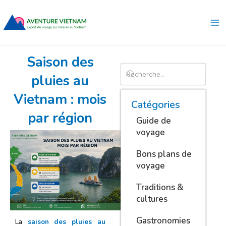
Aller
Ma
au
Me
contenu
Saison des
pluies au
Vietnam : mois
Catégories
par région
Guide de
voyage
Bons plans de
voyage
Traditions &
cultures
Gastronomies
La
saison des pluies au