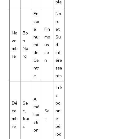
ble
En
No
cor
rd
e
Fin
et
No
Bo
hu
mo
Su
ve
n
mi
us
d
mb
No
de
so
int
re
rd
Ce
n
ére
ntr
ssa
e
nts
Trè
s
A
Dé
Se
bo
mé
ce
c,
Se
nn
lior
mb
frai
c
e
ati
re
s
pér
on
iod