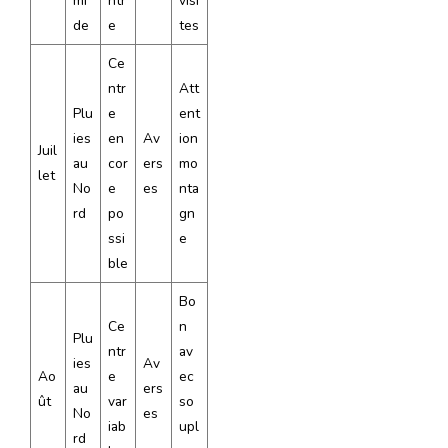
mi
ntr
visi
de
e
tes
Ce
ntr
Att
Plu
e
ent
ies
en
Av
ion
Juil
au
cor
ers
mo
let
No
e
es
nta
rd
po
gn
ssi
e
ble
Bo
Ce
n
Plu
ntr
av
ies
Av
Ao
e
ec
au
ers
ût
var
so
No
es
iab
upl
rd