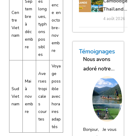
Cambodge
Sep
es
enc
privé
tem
long
Thaïlande
Cen
e en
bre
ues,
35 jours :
4 août 2026
tre
octo
à
typh
grands
Viet
bre-
déc
ons
trésors
nam
nov
emb
pos
d’Asie
emb
re
sibl
« Nous sommes glob
« Nous avons
« Nous gar
Témoignages
re
es
Nous avons
Voya
adoré notre
Ave
ge
séjour
Mai
rses
poss
Sud
à
tropi
ible
Viet
nov
cale
avec
nam
emb
s
hora
re
cour
ires
tes
adap
tés
Bonjour, Je vous