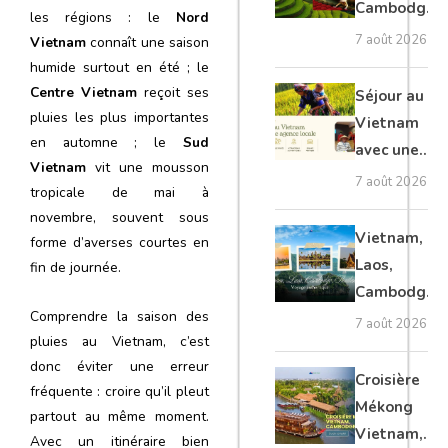
Cambodge
les régions : le
Nord
et Laos :
7 août 2026
Vietnam
connaît une saison
voyage
humide surtout en été ; le
authentique
Centre Vietnam
reçoit ses
Séjour au
pluies les plus importantes
Vietnam
en automne ; le
Sud
avec une
Vietnam
vit une mousson
agence
7 août 2026
tropicale de mai à
locale :
novembre, souvent sous
guide
Vietnam,
forme d’averses courtes en
complet
Laos,
fin de journée.
Cambodge,
Comprendre la saison des
Thaïlande :
7 août 2026
pluies au Vietnam, c’est
voyage
donc éviter une erreur
authentique
Croisière
fréquente : croire qu’il pleut
Mékong
partout au même moment.
Vietnam,
Avec un itinéraire bien