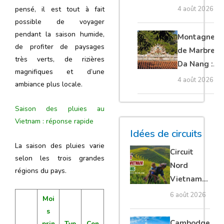
Cambodge
4 août 2026
pensé, il est tout à fait
et Laos :
possible de voyager
guide
pendant la saison humide,
Montagnes
complet
de profiter de paysages
de Marbre à
très verts, de rizières
Da Nang :
magnifiques et d’une
que voir et
4 août 2026
ambiance plus locale.
comment
organiser sa
Saison des pluies au
visite ?
Vietnam : réponse rapide
Idées de circuits
La saison des pluies varie
Circuit
selon les trois grandes
Nord
régions du pays.
Vietnam
15 jours :
6 août 2026
Moi
Ha Giang
s
loop en
Cambodge
prin
Typ
Con