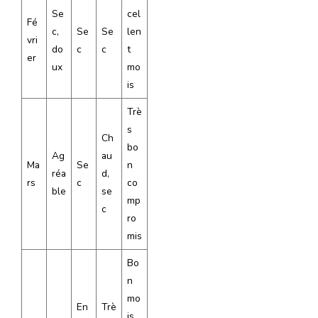
Se
cel
Fé
c,
Se
Se
len
vri
do
c
c
t
er
ux
mo
is
Trè
s
Ch
bo
Ag
au
Ma
Se
n
réa
d,
rs
c
co
ble
se
mp
c
ro
mis
Bo
n
mo
En
Trè
is,