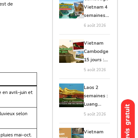
’est de
moto, Ninh
Vietnam 4
Binh, Lan
semaines :
Ha
Angkor,
6 août 2026
Tonkin
secret &
Vietnam
Mékong
Cambodge
15 jours :
Hanoi,
5 août 2026
Mékong,
Angkor,
Laos 2
en avril–juin et
Tonlé Sap
semaines :
Luang
Prabang,
luvieux selon
5 août 2026
Vang
Vieng,
Vietnam
 pluies mai–oct.
Vientiane