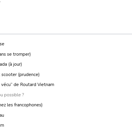
.
rse
sans se tromper)
ada (à jour)
et scooter (prudence)
us vécu” de Routard Vietnam
u possible ?
chez les francophones)
eau
nam