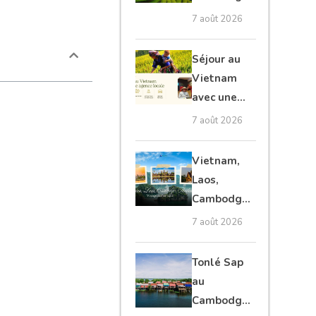
et Laos :
7 août 2026
voyage
authentique
Séjour au
Vietnam
avec une
agence
7 août 2026
locale :
guide
Vietnam,
complet
Laos,
Cambodge,
Thaïlande :
7 août 2026
voyage
authentique
Tonlé Sap
au
Cambodge :