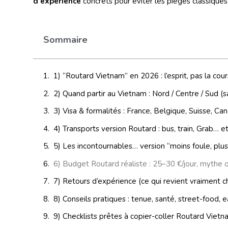
d’expérience
concrets pour éviter les pièges classiques
Sommaire
1) “Routard Vietnam” en 2026 : l’esprit, pas la cou
2) Quand partir au Vietnam : Nord / Centre / Sud (
3) Visa & formalités : France, Belgique, Suisse, Can
4) Transports version Routard : bus, train, Grab… 
5) Les incontournables… version “moins foule, pl
6) Budget Routard réaliste : 25–30 €/jour, mythe o
7) Retours d’expérience (ce qui revient vraiment 
8) Conseils pratiques : tenue, santé, street-food, 
9) Checklists prêtes à copier-coller Routard Viet