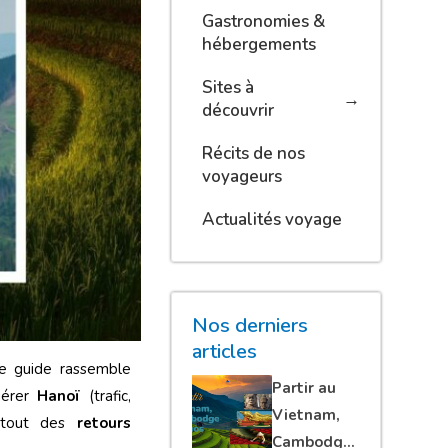
Gastronomies &
hébergements
Sites à
découvrir
Récits de nos
voyageurs
Actualités voyage
Nos derniers
articles
Ce guide rassemble
Partir au
gérer
Hanoï
(trafic,
Vietnam,
urtout des
retours
Cambodge