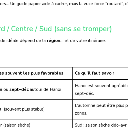
ers… Un guide papier aide à cadrer, mais la vraie force “routard”, c
d / Centre / Sud (sans se tromper)
iode idéale dépend de la
région
… et de votre itinéraire.
es souvent les plus favorables
Ce qu’il faut savoir
Hanoi est souvent agréable 
in
ou
sept–déc
autour de Hanoi
sept–déc.
L’automne peut être plus p
i
(souvent plus stable)
zones.
r
(saison sèche)
Sud : saison sèche déc–avr,