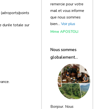
remercie pour votre
mail et vous informe
(aéroports/points
que nous sommes
bien…
Voir plus
e durée totale sur
Mme APOSTOLI
Nous sommes
globalement
satisfaits du
.
voyage
vance.
Bonjour. Nous