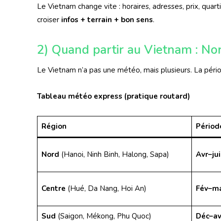
Le Vietnam change vite : horaires, adresses, prix, quarti
croiser
infos + terrain + bon sens
.
2) Quand partir au Vietnam : Nor
Le Vietnam n’a pas une météo, mais plusieurs. La pér
Tableau météo express (pratique routard)
Région
Périod
Nord
(Hanoi, Ninh Binh, Halong, Sapa)
Avr–ju
Centre
(Hué, Da Nang, Hoi An)
Fév–ma
Sud
(Saigon, Mékong, Phu Quoc)
Déc–av