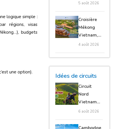
villages
5 août 2026
flottants,
ne logique simple :
meilleure
Croisière
ar régions, visas
saison et
Mékong
 Mékong…), budgets
conseils
Vietnam,
pour bien le
Cambodge
4 août 2026
visiter
et Laos :
guide
complet
’est une option).
Idées de circuits
Circuit
Nord
Vietnam
15 jours :
6 août 2026
Ha Giang
loop en
Cambodge