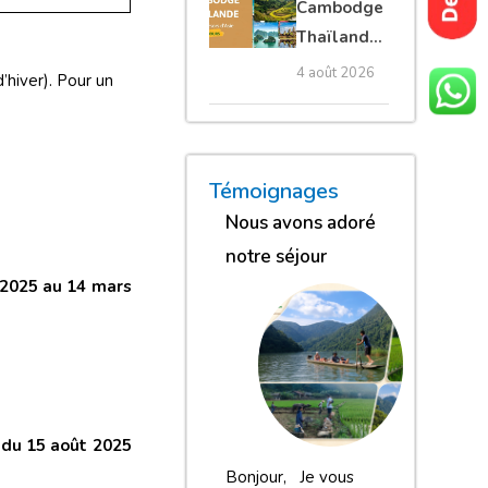
Cambodge
privé
Thaïlande
35 jours :
4 août 2026
’hiver). Pour un
grands
trésors
d’Asie
« Nous sommes globalement
« Nous gardons une excell
« Nous avons adoré n
Témoignages
Nous avons adoré
notre séjour
 2025 au 14 mars
e
du 15 août 2025
Bonjour, Je vous