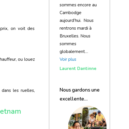
sommes encore au
Cambodge
aujourd’hui. Nous
rentrons mardi à
prix, on voit des
Bruxelles. Nous
sommes
globalement…
Voir plus
chauffeur, ou louez
Laurent Dantinne
Nous gardons une
dans les ruelles,
excellente
impression de
Vietnam
notre voyage et de
votre agence