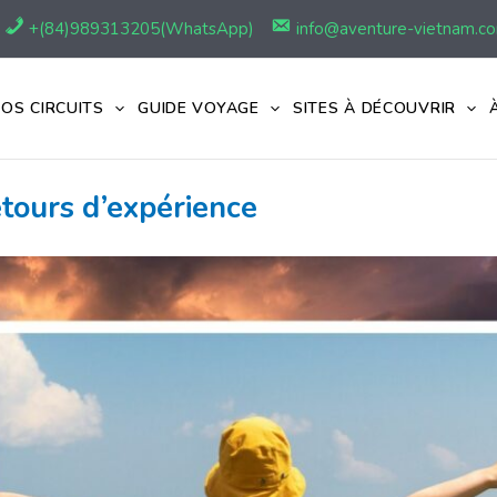
+(84)989313205(WhatsApp)
info@aventure-vietnam.c
OS CIRCUITS
GUIDE VOYAGE
SITES À DÉCOUVRIR
etours d’expérience