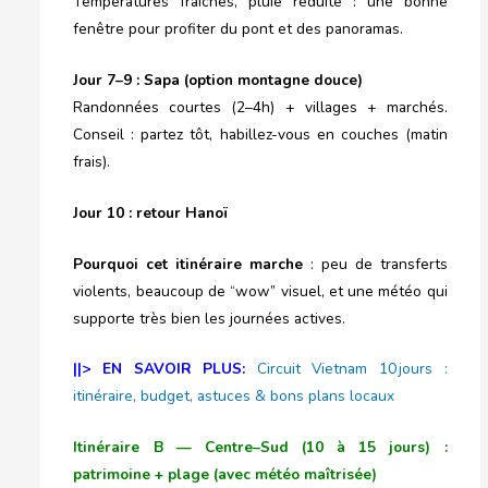
Températures fraîches, pluie réduite : une bonne
fenêtre pour profiter du pont et des panoramas.
J
our
7–9 : Sapa (option montagne douce)
Randonnées courtes (2–4h) + villages + marchés.
Conseil : partez tôt, habillez-vous en couches (matin
frais).
J
our
10 : retour Hanoï
Pourquoi cet itinéraire marche
: peu de transferts
violents, beaucoup de “wow” visuel, et une météo qui
supporte très bien les journées actives.
||> EN SAVOIR PLUS:
Circuit Vietnam 10 jours :
itinéraire, budget, astuces & bons plans locaux
Itinéraire B — Centre–Sud (10 à 15 jours) :
patrimoine + plage (avec météo maîtrisée)