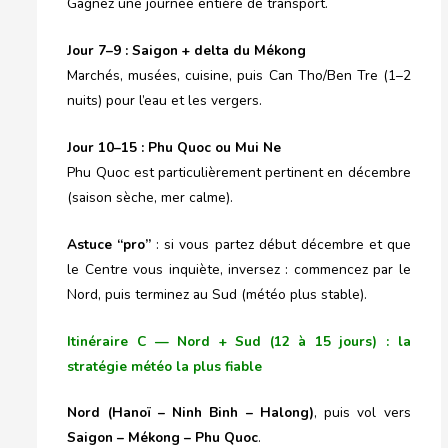
Gagnez une journée entière de transport.
J
our
7–9 : Saigon + delta du Mékong
Marchés, musées, cuisine, puis Can Tho/Ben Tre (1–2
nuits) pour l’eau et les vergers.
J
our
10–15 : Phu Quoc ou Mui Ne
Phu Quoc est particulièrement pertinent en décembre
(saison sèche, mer calme).
Astuce “pro”
: si vous partez début décembre et que
le Centre vous inquiète, inversez : commencez par le
Nord, puis terminez au Sud (météo plus stable).
Itinéraire C — Nord + Sud (12 à 15 jours) : la
stratégie météo la plus fiable
Nord (Hanoï – Ninh Binh – Halong)
, puis vol vers
Saigon – Mékong – Phu Quoc
.