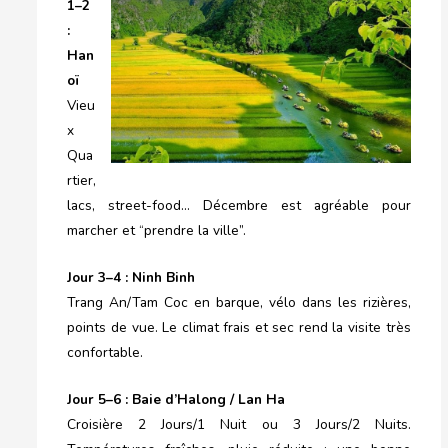
1–2
:
Han
oï
Vieu
x
Qua
rtier,
lacs, street-food… Décembre est agréable pour
marcher et “prendre la ville”.
J
our
3–4 : Ninh Binh
Trang An/Tam Coc en barque, vélo dans les rizières,
points de vue. Le climat frais et sec rend la visite très
confortable.
J
our
5–6 : Baie d’Halong / Lan Ha
Croisière 2 Jours/1 Nuit ou 3 Jours/2 Nuits.