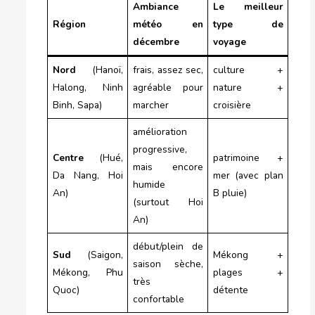
Ambiance
Le meilleur
Région
météo en
type de
décembre
voyage
Nord
(Hanoï,
frais, assez sec,
culture +
Halong, Ninh
agréable pour
nature +
Binh, Sapa)
marcher
croisière
amélioration
progressive,
Centre
(Hué,
patrimoine +
mais encore
Da Nang, Hoi
mer (avec plan
humide
An)
B pluie)
(surtout Hoi
An)
début/plein de
Sud
(Saigon,
Mékong +
saison sèche,
Mékong, Phu
plages +
très
Quoc)
détente
confortable