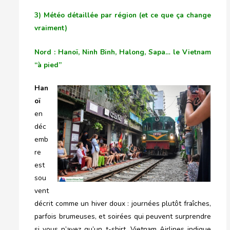
3) Météo détaillée par région (et ce que ça change
vraiment)
Nord : Hanoï, Ninh Binh, Halong, Sapa… le Vietnam
“à pied”
Han
oï
en
déc
emb
re
est
sou
vent
décrit comme un hiver doux : journées plutôt fraîches,
parfois brumeuses, et soirées qui peuvent surprendre
si vous n’avez qu’un t-shirt. Vietnam Airlines indique