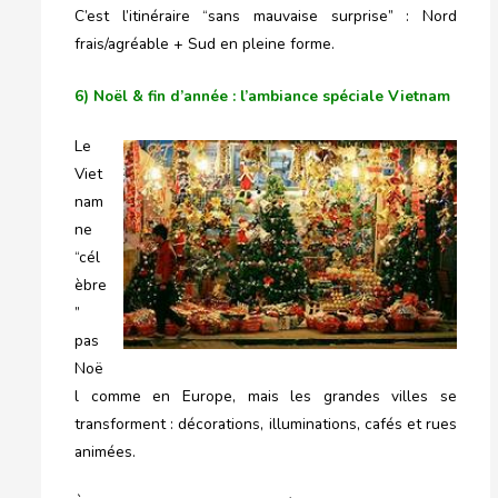
C’est l’itinéraire “sans mauvaise surprise” : Nord
frais/agréable + Sud en pleine forme.
6) Noël & fin d’année : l’ambiance spéciale Vietnam
Le
Viet
nam
ne
“cél
èbre
”
pas
Noë
l comme en Europe, mais les grandes villes se
transforment : décorations, illuminations, cafés et rues
animées.