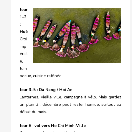
J
our
1–2
:
Hué
Cité
imp
érial
e,
tom
beaux, cuisine raffinée.
J
our
3–5 : Da Nang / Hoi An
Lanternes, vieille ville, campagne à vélo. Mais gardez
un plan B : décembre peut rester humide, surtout au
début du mois.
J
our
6 : vol vers Ho Chi Minh-Ville