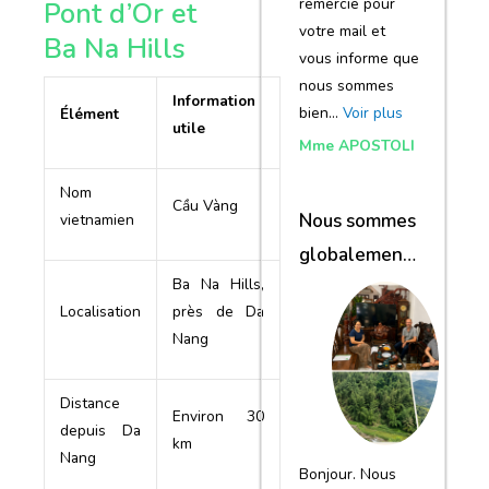
remercie pour
Pont d’Or et
votre mail et
Ba Na Hills
vous informe que
nous sommes
Information
bien…
Voir plus
Élément
utile
Mme APOSTOLI
Nom
Cầu Vàng
Nous sommes
vietnamien
globalement
Ba Na Hills,
satisfaits du
Localisation
près de Da
voyage
Nang
Distance
Environ 30
depuis Da
km
Nang
Bonjour. Nous