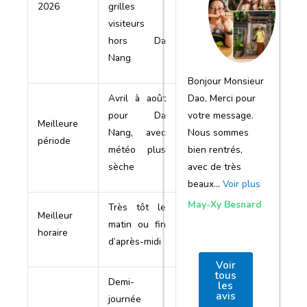
notre voyage
2026
grilles
visiteurs
et de votre
hors Da
agence
Nang
Bonjour Monsieur
Dao, Merci pour
Avril à août
votre message.
pour Da
Meilleure
Nous sommes
Nang, avec
période
bien rentrés,
météo plus
avec de très
sèche
beaux…
Voir plus
May-Xy Besnard
Très tôt le
Meilleur
matin ou fin
horaire
d’après-midi
Voir
tous
Demi-
les
avis
journée