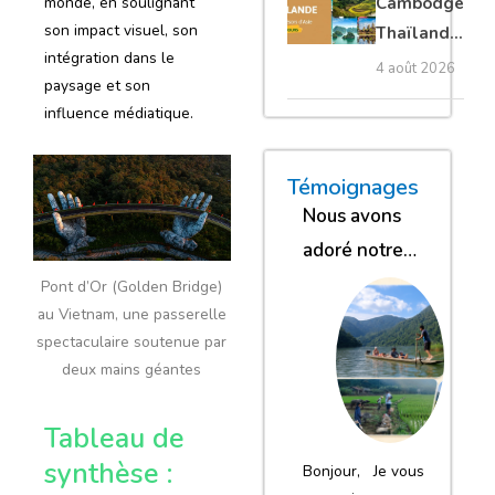
Cambodge
monde, en soulignant
privé
son impact visuel, son
Thaïlande
intégration dans le
35 jours :
4 août 2026
paysage et son
grands
influence médiatique.
trésors
d’Asie
« Nous sommes glob
« Nous avons
« Nous gar
Témoignages
Nous avons
adoré notre
séjour
Pont d’Or (Golden Bridge)
au Vietnam, une passerelle
spectaculaire soutenue par
deux mains géantes
Tableau de
synthèse :
Bonjour, Je vous