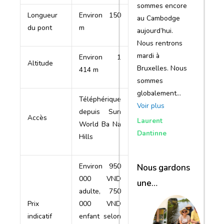
sommes encore
Longueur
Environ 150
au Cambodge
du pont
m
aujourd’hui.
Nous rentrons
mardi à
Environ 1
Altitude
Bruxelles. Nous
414 m
sommes
globalement…
Téléphérique
Voir plus
depuis Sun
Accès
Laurent
World Ba Na
Dantinne
Hills
Environ 950
Nous gardons
000 VND
une
adulte, 750
excellente
Prix
000 VND
impression de
indicatif
enfant selon