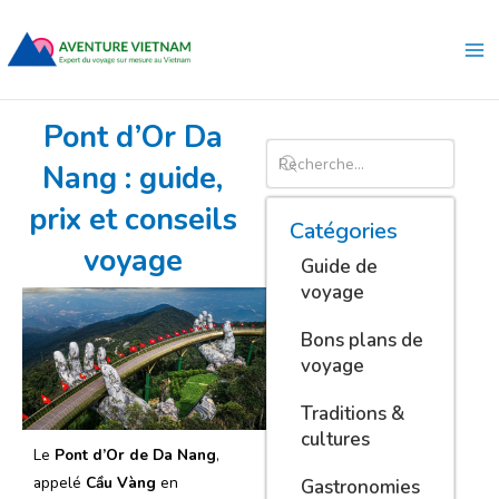
Aller
Ma
au
Me
contenu
Pont d’Or Da
Nang : guide,
prix et conseils
Catégories
voyage
Guide de
voyage
Bons plans de
voyage
Traditions &
cultures
Le
Pont d’Or de Da Nang
,
appelé
Cầu Vàng
en
Gastronomies