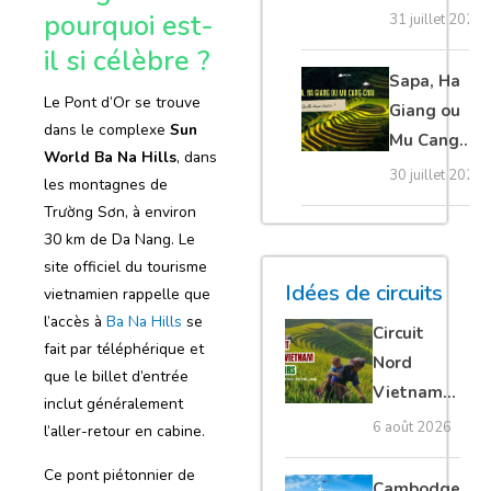
20 erreurs à
pourquoi est-
31 juillet 2026
éviter
il si célèbre ?
absolument
Sapa, Ha
Le Pont d’Or se trouve
Giang ou
dans le complexe
Sun
Mu Cang
World Ba Na Hills
, dans
Chai :
30 juillet 2026
les montagnes de
quelle
Trường Sơn, à environ
étape
30 km de Da Nang. Le
choisir ?
site officiel du tourisme
Idées de circuits
vietnamien rappelle que
l’accès à
Ba Na Hills
se
Circuit
fait par téléphérique et
Nord
que le billet d’entrée
Vietnam
inclut généralement
15 jours :
6 août 2026
l’aller-retour en cabine.
Ha Giang
Ce pont piétonnier de
loop en
Cambodge