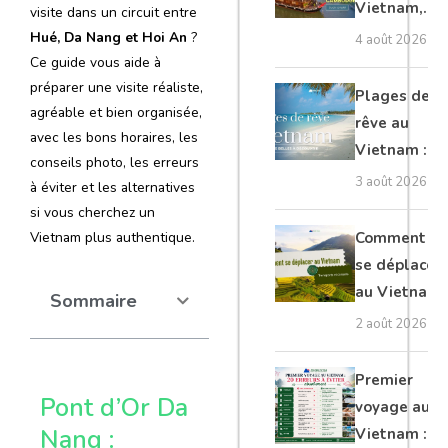
Vietnam,
visite dans un circuit entre
Cambodge
Hué, Da Nang et Hoi An
?
4 août 2026
et Laos :
Ce guide vous aide à
préparer une visite réaliste,
guide
Plages de
agréable et bien organisée,
complet
rêve au
avec les bons horaires, les
Vietnam :
conseils photo, les erreurs
les plus
3 août 2026
à éviter et les alternatives
belles à
si vous cherchez un
découvrir
Vietnam plus authentique.
Comment
se déplacer
au Vietnam
Sommaire
: transports
2 août 2026
et conseils
Premier
Pont d’Or Da
voyage au
Nang :
Vietnam :