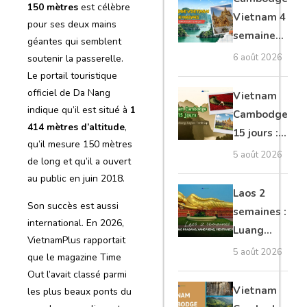
150 mètres
est célèbre
moto, Ninh
Vietnam 4
pour ses deux mains
Binh, Lan
semaines :
géantes qui semblent
Ha
Angkor,
6 août 2026
soutenir la passerelle.
Tonkin
Le portail touristique
secret &
officiel de Da Nang
Vietnam
Mékong
indique qu’il est situé à
1
Cambodge
414 mètres d’altitude
,
15 jours :
qu’il mesure 150 mètres
Hanoi,
5 août 2026
de long et qu’il a ouvert
Mékong,
au public en juin 2018.
Angkor,
Laos 2
Son succès est aussi
Tonlé Sap
semaines :
international. En 2026,
Luang
VietnamPlus rapportait
Prabang,
5 août 2026
que le magazine Time
Vang
Out l’avait classé parmi
Vieng,
Vietnam
les plus beaux ponts du
Vientiane