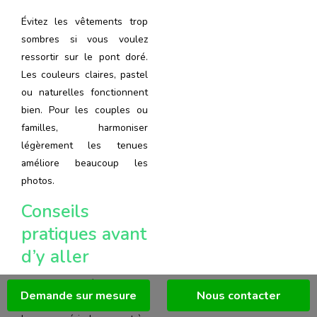
Évitez les vêtements trop
sombres si vous voulez
ressortir sur le pont doré.
Les couleurs claires, pastel
ou naturelles fonctionnent
bien. Pour les couples ou
familles, harmoniser
légèrement les tenues
améliore beaucoup les
photos.
Conseils
pratiques avant
d’y aller
Achetez ou réservez vos
Demande sur mesure
Nous contacter
billets à l’avance pendant