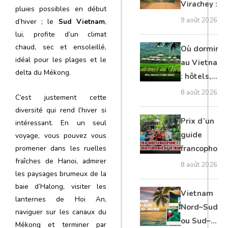
Virachey :
pluies possibles en début
trekking,
9 août 2026
d’hiver ; le
Sud Vietnam
,
nature
lui, profite d’un climat
sauvage et
chaud, sec et ensoleillé,
Où dormir
conseils
idéal pour les plages et le
au Vietnam
pour
delta du Mékong.
: hôtels,
explorer le
homestays
8 août 2026
C’est justement cette
Ratanakiri
et bonnes
diversité qui rend l’hiver si
adresses
Prix d’un
intéressant. En un seul
guide
voyage, vous pouvez vous
francophone
promener dans les ruelles
fraîches de Hanoi, admirer
et chauffeur
8 août 2026
les paysages brumeux de la
privé au
baie d’Halong, visiter les
Vietnam
Vietnam
lanternes de Hoi An,
Nord–Sud
naviguer sur les canaux du
ou Sud–
Mékong et terminer par