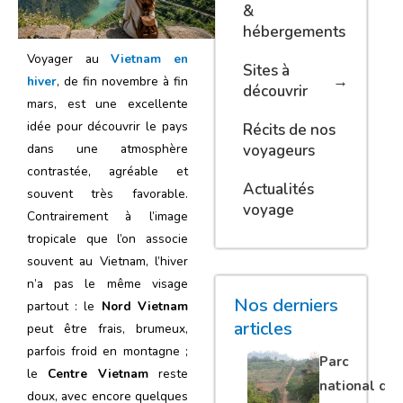
&
hébergements
Voyager au
Vietnam en
Sites à
hiver
, de fin novembre à fin
découvrir
mars, est une excellente
idée pour découvrir le pays
Récits de nos
voyageurs
dans une atmosphère
contrastée, agréable et
Actualités
souvent très favorable.
voyage
Contrairement à l’image
tropicale que l’on associe
souvent au Vietnam, l’hiver
n’a pas le même visage
Nos derniers
partout : le
Nord Vietnam
articles
peut être frais, brumeux,
parfois froid en montagne ;
Parc
le
Centre Vietnam
reste
national de
doux, avec encore quelques