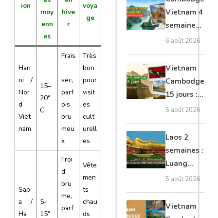
ion
voya
moto, Ninh
moy
hive
Vietnam 4
ge
Binh, Lan
enn
r
semaines :
Ha
es
Angkor,
6 août 2026
Tonkin
Frais
Très
secret &
Han
,
bon
Vietnam
Mékong
oi /
sec,
pour
Cambodge
15–
Nor
parf
visit
15 jours :
20°
d
ois
es
Hanoi,
C
5 août 2026
Viet
bru
cult
Mékong,
nam
meu
urell
Angkor,
Laos 2
x
es
Tonlé Sap
semaines :
Froi
Luang
Vête
d,
Prabang,
men
5 août 2026
bru
Sap
ts
Vang
me,
a /
5–
chau
Vieng,
Vietnam
parf
Ha
15°
ds
Vientiane