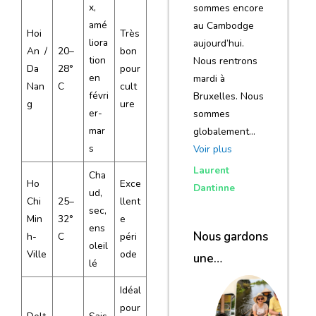
x,
sommes encore
amé
au Cambodge
Hoi
Très
liora
aujourd’hui.
An /
20–
bon
tion
Nous rentrons
Da
28°
pour
en
mardi à
Nan
C
cult
févri
Bruxelles. Nous
g
ure
er-
sommes
mar
globalement…
s
Voir plus
Laurent
Cha
Ho
Exce
Dantinne
ud,
Chi
25–
llent
sec,
Min
32°
e
ens
Nous gardons
h-
C
péri
oleil
Ville
ode
une
lé
excellente
Idéal
impression de
pour