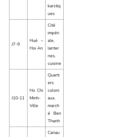
karstiq
ues
Cité
impéri
Hué –
ale,
J7-9
Hoi An
lanter
nes,
cuisine
Quarti
ers
Ho Chi
coloni
J10-11
Minh-
aux,
Ville
march
é Ben
Thanh
Canau