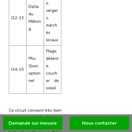
x,
Delta
verger
du
J12-13
s,
Mékon
march
g
és
locaux
Plage,
Phu
détent
Quoc
e,
J14-15
option
couch
nel
er de
soleil
Ce circuit convient très bien
aux couples, familles et
Demande sur mesure
Nous contacter
seniors actifs. Il offre une