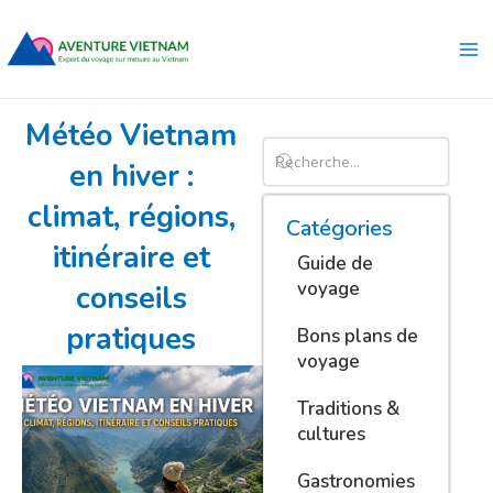
Aller
Ma
au
Me
contenu
Météo Vietnam
en hiver :
climat, régions,
Catégories
itinéraire et
Guide de
voyage
conseils
pratiques
Bons plans de
voyage
Traditions &
cultures
Gastronomies