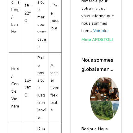
remercie pour
d’Ha
sibl
15–
sièr
votre mail et
long
e,
22°
e
vous informe que
/
mer
C
poss
nous sommes
Lan
sou
ible
bien…
Voir plus
Ha
vent
calm
Mme APOSTOLI
e
Plui
Nous sommes
e
À
globalement
Hué
pos
visit
/
satisfaits du
18–
sibl
er
Cen
voyage
25°
e
avec
tre
C
jusq
flexi
Viet
u’en
bilit
nam
janvi
é
er
Dou
Bonjour. Nous