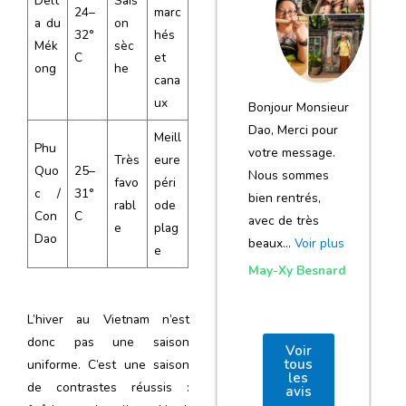
Delt
Sais
notre voyage
24–
marc
a du
on
32°
hés
et de votre
Mék
sèc
C
et
agence
ong
he
cana
ux
Bonjour Monsieur
Dao, Merci pour
Meill
Phu
votre message.
Très
eure
Quo
25–
Nous sommes
favo
péri
c /
31°
bien rentrés,
rabl
ode
Con
C
avec de très
e
plag
Dao
beaux…
Voir plus
e
May-Xy Besnard
L’hiver au Vietnam n’est
donc pas une saison
Voir
tous
uniforme. C’est une saison
les
de contrastes réussis :
avis