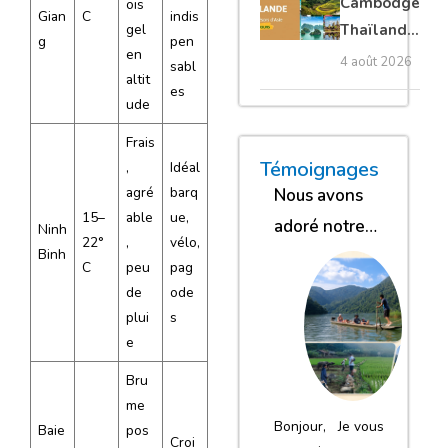
Cambodge
ois
Gian
C
indis
privé
gel
Thaïlande
g
pen
en
35 jours :
4 août 2026
sabl
altit
grands
es
ude
trésors
d’Asie
Frais
« Nous sommes glob
« Nous avons
« Nous gar
Témoignages
,
Idéal
agré
barq
Nous avons
15–
able
ue,
adoré notre
Ninh
22°
,
vélo,
Binh
séjour
C
peu
pag
de
ode
plui
s
e
Bru
me
Bonjour, Je vous
Baie
pos
Croi