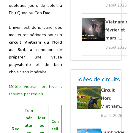
Nord : dans
8 août 2026
quelques jours de soleil à
quel sens
Phu Quoc ou Con Dao.
visiter le
Vietnam en
L’hiver est donc l’une des
pays ?
février et
meilleures périodes pour un
mars :
circuit Vietnam du Nord
quelles
8 août 2026
au Sud
, à condition de
régions
préparer une valise
privilégier ?
polyvalente et de bien
choisir son itinéraire.
Idées de circuits
Météo Vietnam en hiver :
Circuit
résumé par région
Nord
Vietnam
Tem
15 jours :
6 août 2026
pér
Mét
Con
Ha Giang
atur
éo
Rég
seil
loop en
Cambodge
es
en