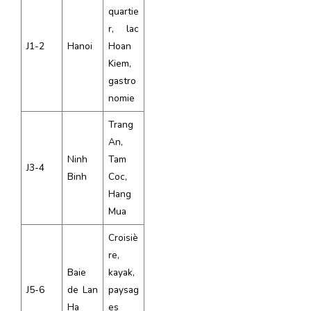
quartie
r, lac
J1-2
Hanoi
Hoan
Kiem,
gastro
nomie
Trang
An,
Ninh
Tam
J3-4
Binh
Coc,
Hang
Mua
Croisiè
re,
Baie
kayak,
J5-6
de Lan
paysag
Ha
es