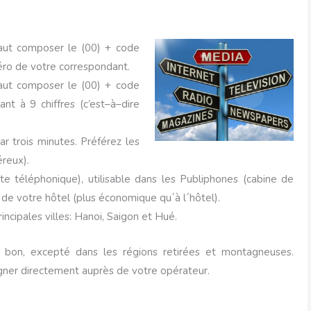
faut composer le (00) + code
méro de votre correspondant.
faut composer le (00) + code
t à 9 chiffres (c’est–à–dire
r trois minutes. Préférez les
reux).
te téléphonique), utilisable dans les Publiphones (cabine de
de votre hôtel (plus économique qu´à l´hôtel).
incipales villes: Hanoi, Saigon et Hué.
 bon, excepté dans les régions retirées et montagneuses.
igner directement auprès de votre opérateur.