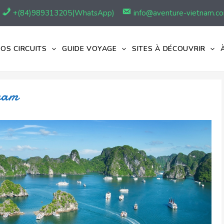
+(84)989313205(WhatsApp)
info@aventure-vietnam.c
OS CIRCUITS
GUIDE VOYAGE
SITES À DÉCOUVRIR
tnam