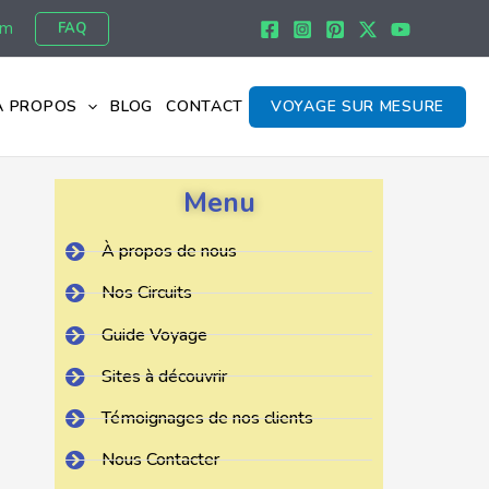
om
FAQ
À PROPOS
BLOG
CONTACT
VOYAGE SUR MESURE
Menu
À propos de nous
Nos Circuits
Guide Voyage
Sites à découvrir
Témoignages de nos clients
Nous Contacter