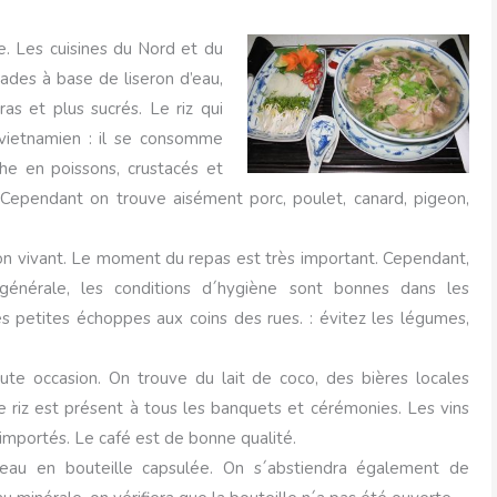
e. Les cuisines du Nord et du
lades à base de liseron d’eau,
ras et plus sucrés. Le riz qui
 vietnamien : il se consomme
he en poissons, crustacés et
 Cependant on trouve aisément porc, poulet, canard, pigeon,
n vivant. Le moment du repas est très important. Cependant,
générale, les conditions d´hygiène sont bonnes dans les
es petites échoppes aux coins des rues. : évitez les légumes,
te occasion. On trouve du lait de coco, des bières locales
l de riz est présent à tous les banquets et cérémonies. Les vins
s importés. Le café est de bonne qualité.
au en bouteille capsulée. On s´abstiendra également de