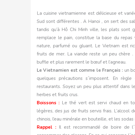
La cuisine vietnamienne est délicieuse et varié
Sud sont différentes . A Hanoi , on sert des sa
tandis qu’à Hô Chi Minh ville, les plats sont g
remplace le pain, constitue la base du repas
nature, parfumé ou gluant. Le Vietnam est ric
fruits de mer. La viande reste un peu chère .
buffle et plus rarement le bœuf et l’agneau.
Le Vietnamien est comme le Français :
un bo
quelques précautions s´imposent. En règle 
restaurants. Soyez un peu plus attentif dans l
herbes et fruits crus.
Boissons :
Le thé vert est servi chaud en tou
légères, des jus de fruits servis frais. L’alcoo
chinois, l’eau minérale en bouteille, et les soda
Rappel :
Il est recommandé de boire de l´e