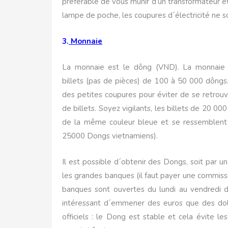
préférable de vous munir d’un transformateur et
lampe de poche, les coupures d´électricité ne so
3.
Monnaie
La monnaie est le dông (VND). La monnaie 
billets (pas de pièces) de 100 à 50 000 dôngs.
des petites coupures pour éviter de se retrouv
de billets. Soyez vigilants, les billets de 20 
de la même couleur bleue et se ressemblent
25000 Dongs vietnamiens).
Il est possible d´obtenir des Dongs, soit par u
les grandes banques (il faut payer une commiss
banques sont ouvertes du lundi au vendredi 
intéressant d´emmener des euros que des dol
officiels : le Dong est stable et cela évite l