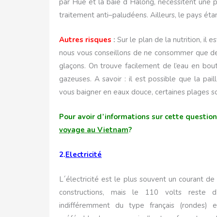
par Hué et la baie d´Halong, nécessitent une pr
traitement anti–paludéens. Ailleurs, le pays éta
Autres risques
:
Sur le plan de la nutrition, il 
nous vous conseillons de ne consommer que des 
glaçons. On trouve facilement de l’eau en bou
gazeuses. A savoir : il est possible que la pa
vous baigner en eaux douce, certaines plages s
Pour avoir d’informations sur cette question
voyage au Vietnam
?
2.
Electricité
L´électricité est le plus souvent un courant de
constructions, mais le 110 volts reste d’
indifféremment du type français (rondes) et