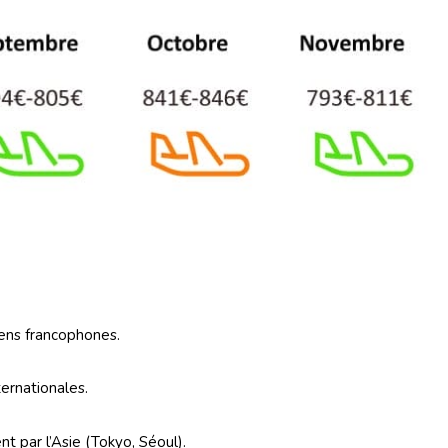
diens francophones.
ernationales.
nt par l’Asie (Tokyo, Séoul).