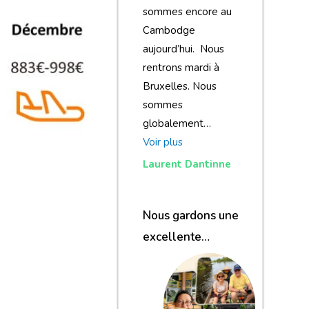
sommes encore au
Cambodge
aujourd’hui. Nous
rentrons mardi à
Bruxelles. Nous
sommes
globalement…
Voir plus
Laurent Dantinne
Nous gardons une
excellente
impression de
notre voyage et de
votre agence