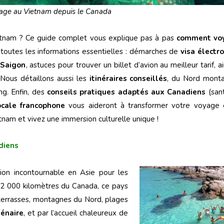
age au Vietnam depuis le Canada
etnam ? Ce guide complet vous explique pas à pas
comment vo
 toutes les informations essentielles : démarches de
visa électr
 Saigon
, astuces pour trouver un billet d’avion au meilleur tarif, 
 Nous détaillons aussi les
itinéraires conseillés
, du Nord mont
g. Enfin, des
conseils pratiques adaptés aux Canadiens
(sant
cale francophone
vous aideront à transformer votre voyage 
tnam et vivez une immersion culturelle unique !
diens
ion incontournable en Asie pour les
 12 000 kilomètres du Canada, ce pays
 terrasses, montagnes du Nord, plages
lénaire
, et par l’accueil chaleureux de