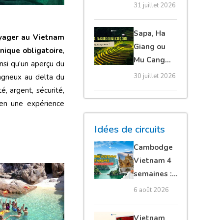
20 erreurs à
31 juillet 2026
éviter
absolument
Sapa, Ha
yager au Vietnam
Giang ou
onique obligatoire
,
Mu Cang
ainsi qu’un aperçu du
Chai :
30 juillet 2026
agneux au delta du
quelle
é, argent, sécurité,
étape
en une expérience
choisir ?
Idées de circuits
Cambodge
Vietnam 4
semaines :
Angkor,
6 août 2026
Tonkin
secret &
Vietnam