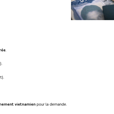
rée
.
).
t).
ernement vietnamien
pour la demande.