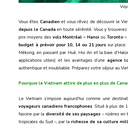
V
oy
Vous êtes
Canadien
et vous rêvez de découvrir le Vi
depuis le Canada
en toute sérénité. Vous y trouverez
prix moyens des
vols Montréal – Hanoi
ou
Toronto –
budget à prévoir pour 10, 14 ou 21 jours
sur place.
Mékong, en passant par Hué, Hoi An et la baie d’Halon
applications utiles) et les avantages d’une
agence lo
authentique et inoubliable. Préparez votre séjour au Vie
Pourquoi le Vietnam attire de plus en plus de Cana
Le Vietnam s’impose aujourd’hui comme une destinat
voyageurs canadiens francophones
. Situé à plus de
fascine par la
diversité de ses paysages
– rizières en
tropicales du Sud –, par la
richesse de sa culture mil