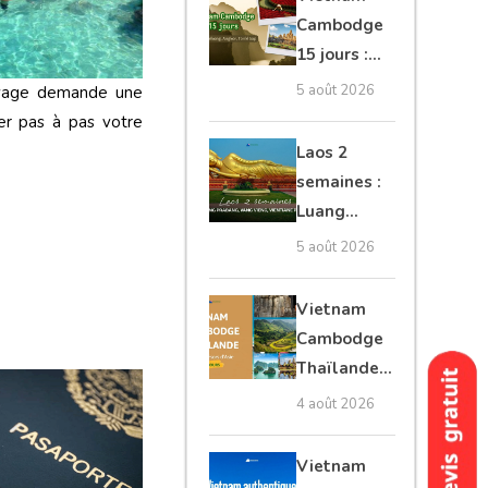
Mékong
Cambodge
15 jours :
Hanoi,
5 août 2026
voyage demande une
Mékong,
er pas à pas votre
Angkor,
Laos 2
Tonlé Sap
semaines :
Luang
Prabang,
5 août 2026
Vang Vieng,
Vientiane
Vietnam
privé
Cambodge
Thaïlande
35 jours :
4 août 2026
grands
trésors
Vietnam
d’Asie