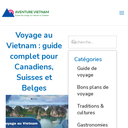
Aller
Ma
au
Me
contenu
Voyage au
Vietnam : guide
complet pour
Catégories
Canadiens,
Guide de
voyage
Suisses et
Belges
Bons plans de
voyage
Traditions &
cultures
Gastronomies