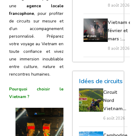
Nord : dans
8 août 2026
une
agence locale
quel sens
francophone
, pour profiter
visiter le
de circuits sur mesure et
Vietnam en
pays ?
d’un accompagnement
février et
personnalisé. Préparez
mars :
votre voyage au Vietnam en
quelles
8 août 2026
toute confiance et vivez
régions
une immersion inoubliable
privilégier ?
entre culture, nature et
rencontres humaines.
Idées de circuits
Pourquoi choisir le
Circuit
Vietnam ?
Nord
Vietnam
15 jours :
6 août 2026
Ha Giang
loop en
Cambodge