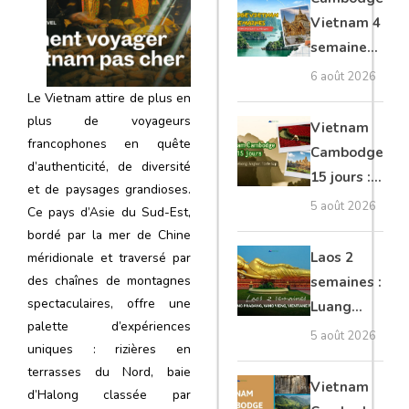
moto, Ninh
Vietnam 4
Binh, Lan
semaines :
Ha
Angkor,
6 août 2026
Tonkin
Le Vietnam attire de plus en
plus de voyageurs
secret &
Vietnam
francophones en quête
Mékong
Cambodge
d’authenticité, de diversité
15 jours :
et de paysages grandioses.
Hanoi,
5 août 2026
Ce pays d’Asie du Sud-Est,
Mékong,
bordé par la mer de Chine
Angkor,
Laos 2
méridionale et traversé par
Tonlé Sap
des chaînes de montagnes
semaines :
spectaculaires, offre une
Luang
palette d’expériences
Prabang,
5 août 2026
uniques : rizières en
Vang
terrasses du Nord, baie
Vieng,
Vietnam
d’Halong classée par
Vientiane