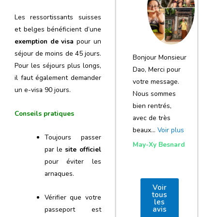
notre voyage
Les ressortissants suisses
et de votre
et belges bénéficient d’une
agence
exemption de visa
pour un
séjour de moins de 45 jours.
Bonjour Monsieur
Pour les séjours plus longs,
Dao, Merci pour
il faut également demander
votre message.
un e-visa 90 jours.
Nous sommes
bien rentrés,
Conseils pratiques
avec de très
beaux…
Voir plus
Toujours passer
May-Xy Besnard
par le
site officiel
pour éviter les
arnaques.
Voir
tous
Vérifier que votre
les
avis
passeport est