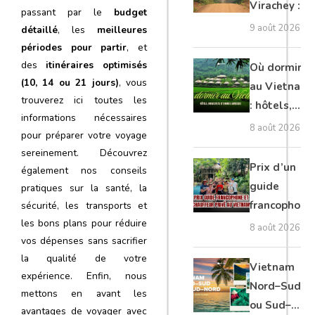
Virachey :
passant par le
budget
trekking,
9 août 2026
détaillé
, les
meilleures
nature
périodes pour partir
, et
sauvage et
des
itinéraires optimisés
Où dormir
conseils
(10, 14 ou 21 jours)
, vous
au Vietnam
trouverez ici toutes
les
pour
: hôtels,
informations nécessaires
explorer le
homestays
8 août 2026
pour préparer votre voyage
Ratanakiri
et bonnes
sereinement. Découvrez
adresses
Prix d’un
également nos conseils
guide
pratiques sur la santé, la
francophone
sécurité, les transports et
les bons plans pour réduire
et chauffeur
8 août 2026
vos dépenses sans sacrifier
privé au
la qualité de votre
Vietnam
Vietnam
expérience. Enfin, nous
Nord–Sud
mettons en avant les
ou Sud–
avantages de voyager avec