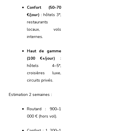
Confort (50–70
€/jour)
: hôtels 3*,
restaurants
locaux, vols
internes.
Haut de gamme
(100 €+/jour)
:
hôtels 4–5*,
croisières luxe,
circuits privés.
Estimation 2 semaines :
Routard : 900–1
000 € (hors vol).
Confort : 1 200–1