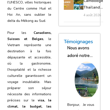
Cambodge
l’UNESCO, villes historiques
privé
Thaïlande
du Centre comme Hué et
35 jours :
Hoi An, sans oublier le
4 août 2026
grands
delta du Mékong au Sud.
trésors
Pour les
Canadiens,
d’Asie
Suisses et Belges
, le
« Nous sommes glob
« Nous avons
« Nous gar
Témoignages
Vietnam représente une
Nous avons
destination à la fois
adoré notre
dépaysante et accessible,
séjour
où la gastronomie,
l’hospitalité et la richesse
culturelle garantissent un
voyage inoubliable. Mais
préparer son séjour
nécessite des informations
précises sur le
visa, le
Bonjour, Je vous
climat, le budget, les