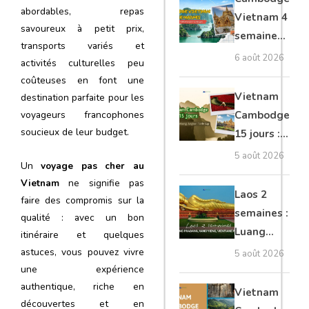
abordables, repas
moto, Ninh
Vietnam 4
savoureux à petit prix,
Binh, Lan
semaines :
transports variés et
Ha
Angkor,
6 août 2026
activités culturelles peu
Tonkin
coûteuses en font une
secret &
Vietnam
destination parfaite pour les
Mékong
Cambodge
voyageurs francophones
soucieux de leur budget.
15 jours :
Hanoi,
5 août 2026
Un
voyage pas cher au
Mékong,
Vietnam
ne signifie pas
Angkor,
Laos 2
faire des compromis sur la
Tonlé Sap
semaines :
qualité : avec un bon
Luang
itinéraire et quelques
Prabang,
astuces, vous pouvez vivre
5 août 2026
Vang
une expérience
authentique, riche en
Vieng,
Vietnam
découvertes et en
Vientiane