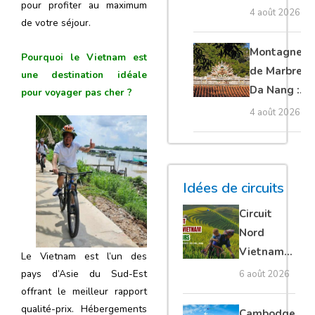
pour profiter au maximum
Cambodge
4 août 2026
de votre séjour.
et Laos :
guide
Montagnes
Pourquoi le Vietnam est
complet
de Marbre à
une destination idéale
Da Nang :
pour voyager pas cher ?
que voir et
4 août 2026
comment
organiser sa
visite ?
Idées de circuits
Circuit
Nord
Vietnam
Le Vietnam est l’un des
15 jours :
pays d’Asie du Sud-Est
6 août 2026
Ha Giang
offrant le meilleur rapport
loop en
qualité-prix. Hébergements
Cambodge