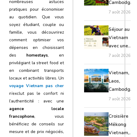
nombreuses astuces
Cambodge
pratiques pour économiser
et Laos :
7 août 2026
au quotidien. Que vous
voyage
soyez étudiant, couple ou
authentique
Séjour au
famille, vous découvrirez
Vietnam
comment optimiser vos
avec une
dépenses en choisissant
agence
des
homestays
, en
7 août 2026
locale :
privilégiant la street food et
guide
en combinant transports
Vietnam,
locaux et activités libres. Un
complet
Laos,
voyage Vietnam pas cher
Cambodge,
n’exclut pas le confort ni
Thaïlande :
7 août 2026
l’authenticité : avec une
voyage
agence locale
authentique
Croisière
francophone
, vous
bénéficiez de conseils sur
Mékong
mesure et de prix négociés,
Vietnam,