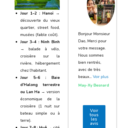
notre voyage
et de votre
Jour 1–2 : Hanoï
→
agence
découverte du vieux
quartier, street food,
Bonjour Monsieur
musées (faible coût).
Dao, Merci pour
Jour 3–4 : Ninh Binh
votre message.
→ balade à vélo,
Nous sommes
croisière sur la
bien rentrés,
rivière, hébergement
avec de très
chez l’habitant.
beaux…
Voir plus
Jour 5–6 : Baie
d’Halong terrestre
May-Xy Besnard
ou Lan Ha
→ version
économique de la
croisière (1 nuit sur
Voir
bateau simple ou à
tous
les
terre).
avis
Jour 7–8 : Huê
→ cité