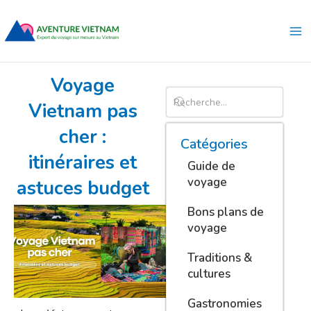
Aller
Ma
au
Me
contenu
Voyage
Vietnam pas
cher :
Catégories
itinéraires et
Guide de
voyage
astuces budget
Bons plans de
voyage
Traditions &
cultures
Gastronomies