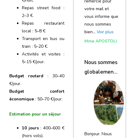
€/nuit.
remercie pour
Repas street food :
votre mail et
2–3 €.
vous informe que
Repas restaurant
nous sommes
local : 5–8 €.
bien…
Voir plus
Transport en bus ou
Mme APOSTOLI
train : 5–20 €.
Activités et visites :
5–15 €/jour.
Nous sommes
globalement
Budget routard
: 30–40
satisfaits du
€/jour.
voyage
Budget confort
économique
: 50–70 €/jour.
Estimation pour un séjour
10 jours
: 400–600 €
Bonjour. Nous
(hors vols).