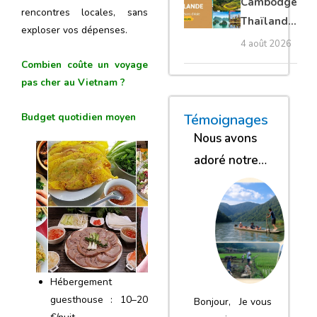
Cambodge
rencontres locales, sans
privé
Thaïlande
exploser vos dépenses.
35 jours :
4 août 2026
grands
Combien coûte un voyage
trésors
pas cher au Vietnam ?
d’Asie
« Nous sommes glob
« Nous avons
« Nous gar
Témoignages
Budget quotidien moyen
Nous avons
adoré notre
séjour
Hébergement
guesthouse : 10–20
Bonjour, Je vous