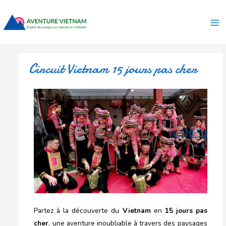
Aller
Ma
au
Me
contenu
Circuit Vietnam 15 jours pas cher
Partez à la découverte du
Vietnam
en
15 jours pas
cher
, une aventure inoubliable à travers des paysages