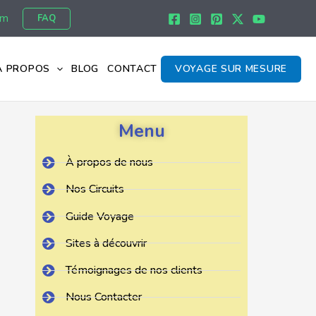
om
FAQ
À PROPOS
BLOG
CONTACT
VOYAGE SUR MESURE
Menu
À propos de nous
Nos Circuits
Guide Voyage
Sites à découvrir
Témoignages de nos clients
Nous Contacter