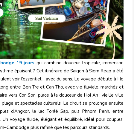
mbodge 19 jours
qui combine douceur tropicale, immersion
 rythme épuisant ? Cet itinéraire de Saigon à Siem Reap a été
ulent voir l’essentiel… avec du sens. Le voyage débute à Ho
ékong entre Ben Tre et Can Tho, avec vie fluviale, marchés et
re vers Con Son, place à la douceur de Hoi An : vieille ville
 plage et spectacles culturels. Le circuit se prolonge ensuite
es d’Angkor, le lac Tonlé Sap, puis Phnom Penh, entre
n voyage fluide, élégant et équilibré, idéal pour couples,
am–Cambodge plus raffiné que les parcours standards.