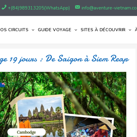
+(84)989313205(WhatsApp)
info@aventure-vietnam.c
OS CIRCUITS
GUIDE VOYAGE
SITES À DÉCOUVRIR
ge 19 jours : De Saigon à Siem Reap