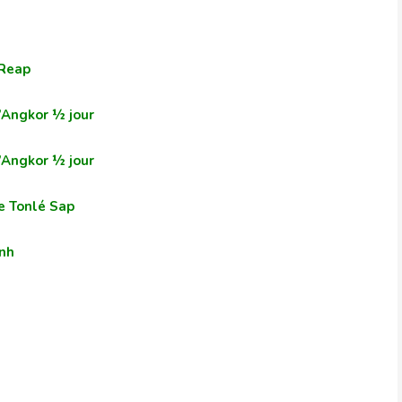
 Reap
’Angkor ½ jour
’Angkor ½ jour
de Tonlé Sap
enh