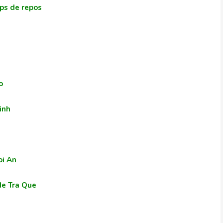
mps de repos
o
 Minh
oi An
ge de Tra Que